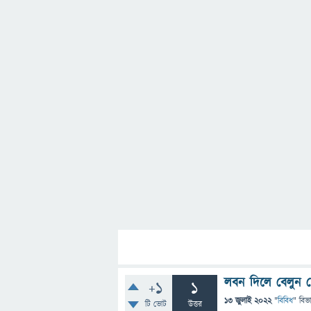
লবন দিলে বেলুন 
+1
1
13 জুলাই 2022
"
বিবিধ
" বিভ
টি ভোট
উত্তর