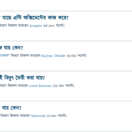
মাছে এন্টি অক্সিডেন্টের কাজ করে?
বিভাগে
জিজ্ঞাসা
করেছেন
Anupom
(
15,280
পয়েন্ট)
ে যায় কেন?
 গবেষণা
" বিভাগে
জিজ্ঞাসা
করেছেন
Rayhan Shikder
(
9,310
পয়েন্ট)
ই বিদুৎ তৈরী করা যায়?
িভাগে
জিজ্ঞাসা
করেছেন
Ismot Rahman
(
28,740
পয়েন্ট)
 যায় কেন?
 বিভাগে
জিজ্ঞাসা
করেছেন
Msknirob
(
6,760
পয়েন্ট)