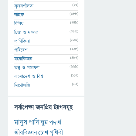
(81)
সৃজনশীলতা
(388)
লাইফ
(749)
বিবিধ
(385)
চিন্তা ও দক্ষতা
(620)
প্রাণিবিদ্যা
(225)
পরিবেশ
(487)
মনোবিজ্ঞান
(669)
তত্ত্ব ও গবেষণা
(112)
বাংলাদেশ ও বিশ্ব
(62)
মিথোলজি
সর্বাপেক্ষা জনপ্রিয় ট্যাগসমূহ
মানুষ
পানি
ঘুম
পদার্থ
-
জীববিজ্ঞান
চোখ
পৃথিবী