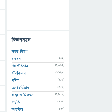
বিভাগসমূহ
সমস্ত বিভাগ
(641)
রসায়ন
(1,035)
পদার্থবিজ্ঞান
(1,829)
জীববিজ্ঞান
(159)
গণিত
(526)
জ্যোতির্বিজ্ঞান
(1,989)
স্বাস্থ্য ও চিকিৎসা
(736)
প্রযুক্তি
(67)
আইকিউ