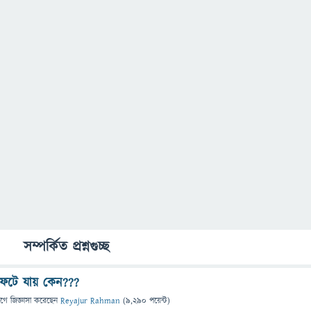
সম্পর্কিত প্রশ্নগুচ্ছ
ফেটে যায় কেন???
াগে
জিজ্ঞাসা
করেছেন
Reyajur Rahman
(
9,290
পয়েন্ট)