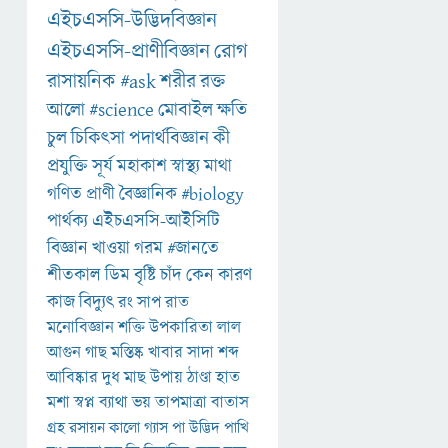
এইচএসসি-উদ্ভিদবিজ্ঞান
এইচএসসি-প্রাণীবিজ্ঞান
রোগ
রাসায়নিক
#ask
শরীর
রক্ত
আলো
#science
মোবাইল
ক্ষতি
চুল
চিকিৎসা
পদার্থবিজ্ঞান
কী
প্রযুক্তি
সূর্য
মহাকাশ
স্বাস্থ্য
মাথা
গণিত
প্রাণী
বৈজ্ঞানিক
#biology
পার্থক্য
এইচএসসি-আইসিটি
বিজ্ঞান
খাওয়া
গরম
#জানতে
শীতকাল
ডিম
বৃষ্টি
চাঁদ
কেন
কারণ
কাজ
বিদ্যুৎ
রং
সাপ
রাত
মনোবিজ্ঞান
শক্তি
উপকারিতা
লাল
আগুন
গাছ
মস্তিষ্ক
খাবার
সাদা
শব্দ
আবিষ্কার
দুধ
মাছ
উপায়
ঠাণ্ডা
হাত
মশা
স্বপ্ন
ব্যাথা
ভয়
তাপমাত্রা
বাতাস
গ্রহ
রসায়ন
কালো
গ্যাস
পা
উদ্ভিদ
পাখি