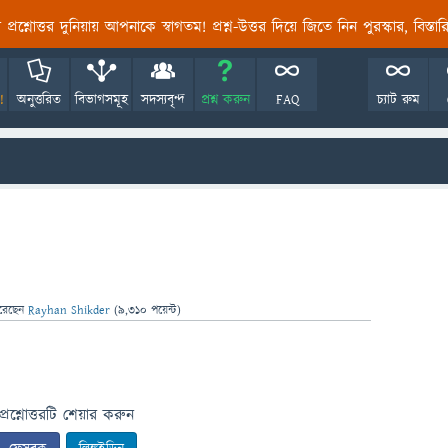
তির প্রশ্নোত্তর দুনিয়ায় আপনাকে স্বাগতম! প্রশ্ন-উত্তর দিয়ে জিতে নিন পুরস্কার, বিস্ত
!
অনুত্তরিত
বিভাগসমূহ
সদস্যবৃন্দ
প্রশ্ন করুন
FAQ
চ্যাট রুম
রেছেন
Rayhan Shikder
(
9,310
পয়েন্ট)
প্রশ্নোত্তরটি শেয়ার করুন