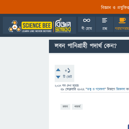
বিজ্ঞান ও প্রযুক্
বী হোম
প্রশ্ন
গরমাগরম
লবন পানিগ্রাহী পদার্থ কেন?
+1
টি ভোট
2,017
বার দেখা হয়েছে
28 ফেব্রুয়ারি 2022
"
তত্ত্ব ও গবেষণা
" বিভাগে
জিজ্ঞাসা
ক
লবন
পদার্থ