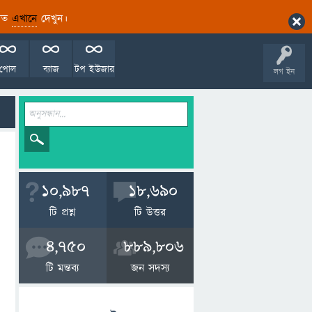
ারিত
এখানে
দেখুন।
পোল
ব্যাজ
টপ ইউজার
লগ ইন
10,987
18,690
টি প্রশ্ন
টি উত্তর
4,750
889,806
টি মন্তব্য
জন সদস্য