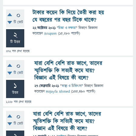
টাকার কয়েন কি দিয়ে তৈরী করা হয়
0
যে বছরের পর বছর টিকে থাকে?
টি ভোট
22 অক্টোবর 2021
"
চিন্তা ও দক্ষতা
" বিভাগে
জিজ্ঞাসা
2
করেছেন
Anupom
(
15,280
পয়েন্ট)
টি উত্তর
372
বার দেখা হয়েছে
যারা বেশি বেশি রাত জাগে, তাদের
0
স্মৃতিশক্তি কি সত্যই কমে যায়?
টি ভোট
বিজ্ঞান এই বিষয়ে কী বলে?
1
27 ফেব্রুয়ারি 2021
"
স্বাস্থ্য ও চিকিৎসা
" বিভাগে
জিজ্ঞাসা
করেছেন
Hojayfa Ahmed
(
135,490
পয়েন্ট)
উত্তর
1,228
বার দেখা হয়েছে
যারা বেশি বেশি রাত জাগে, তাদের
0
স্মৃতিশক্তি কি সত্যিই কমে যায়?
টি ভোট
বিজ্ঞান এই বিষয়ে কী বলে?