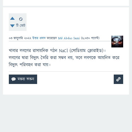
0
টি ভোট
03 জানুয়ারি 2022
উত্তর প্রদান
করেছেন
Md Abdus Sami
(
6,050
পয়েন্ট)
খাবার লবণের রাসায়নিক গঠন NaCl (সোডিয়াম ক্লোরাইড)।
লবণের দ্বারা বিদ্যুৎ তৈরি করা সম্ভব নয়, তবে লবণকে আয়নিত করে
বিদ্যুৎ পরিবহন করা যায়।