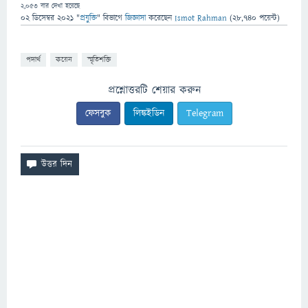
2,053
বার দেখা হয়েছে
02 ডিসেম্বর 2021
"
প্রযুক্তি
" বিভাগে
জিজ্ঞাসা
করেছেন
Ismot Rahman
(
28,740
পয়েন্ট)
পদার্থ
কয়েন
স্মৃতিশক্তি
প্রশ্নোত্তরটি শেয়ার করুন
ফেসবুক
লিঙ্কইডিন
Telegram