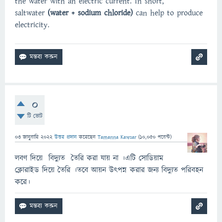
the water with an electric current. In short,
saltwater
(water + sodium chloride)
can help to produce
electricity.
0
টি ভোট
03 জানুয়ারি 2022
উত্তর প্রদান
করেছেন
Tamanna Kawsar
(
10,050
পয়েন্ট)
লবণ দিয়ে বিদ্যুত তৈরি করা যায় না ।এটি সোডিয়াম
ক্লোরাইড দিয়ে তৈরি ।তবে আয়ন উৎপন্ন করার জন্য বিদ্যুত পরিবহন
করে।