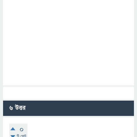
6
উত্তর
0
টি ভোট