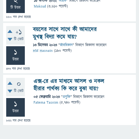
2
15 অগাস্ট 2022
"
লাইফ
" বিভাগে
জিজ্ঞাসা
করেছেন
Maksud
(
3,610
পয়েন্ট)
টি উত্তর
880
বার দেখা হয়েছে
বয়সের সাথে সাথে কী আমাদের
+1
মুখস্থ বিদ্যা কমে যায়?
টি ভোট
13 ডিসেম্বর 2023
"
জীববিজ্ঞান
" বিভাগে
জিজ্ঞাসা
করেছেন
1
HM Hasnain
(
190
পয়েন্ট)
উত্তর
477
বার দেখা হয়েছে
এক্স-রে এর মাধ্যমে আসল ও নকল
0
হীরার পার্থক্য কি করে বুঝা যায়?
টি ভোট
05 ফেব্রুয়ারি 2023
"
প্রযুক্তি
" বিভাগে
জিজ্ঞাসা
করেছেন
1
Fatema Tasnim
(
5,740
পয়েন্ট)
উত্তর
832
বার দেখা হয়েছে