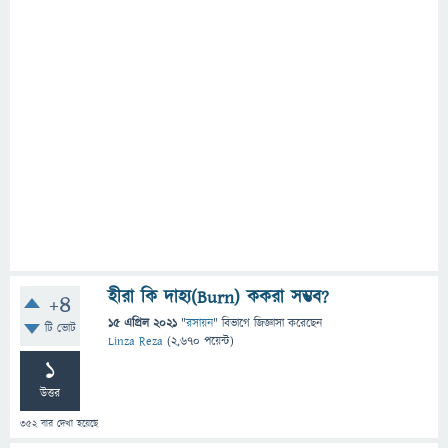
হীরা কি দাহ্য(Burn) ককরা সম্ভব?
+4
15 এপ্রিল 2021
"
রসায়ন
" বিভাগে
জিজ্ঞাসা
করেছেন
টি ভোট
Linza Reza
(
2,670
পয়েন্ট)
1
উত্তর
352
বার দেখা হয়েছে