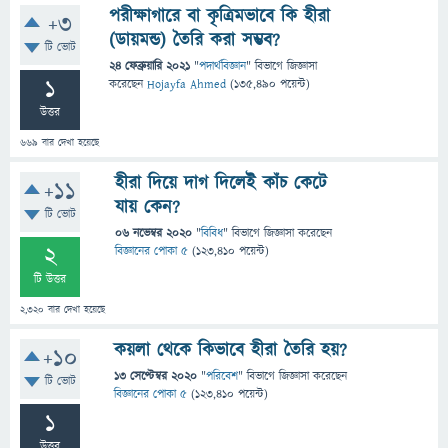
পরীক্ষাগারে বা কৃত্রিমভাবে কি হীরা
+3
(ডায়মন্ড) তৈরি করা সম্ভব?
টি ভোট
24 ফেব্রুয়ারি 2021
"
পদার্থবিজ্ঞান
" বিভাগে
জিজ্ঞাসা
1
করেছেন
Hojayfa Ahmed
(
135,490
পয়েন্ট)
উত্তর
669
বার দেখা হয়েছে
হীরা দিয়ে দাগ দিলেই কাঁচ কেটে
+11
যায় কেন?
টি ভোট
06 নভেম্বর 2020
"
বিবিধ
" বিভাগে
জিজ্ঞাসা
করেছেন
2
বিজ্ঞানের পোকা ৫
(
123,410
পয়েন্ট)
টি উত্তর
2,320
বার দেখা হয়েছে
কয়লা থেকে কিভাবে হীরা তৈরি হয়?
+10
13 সেপ্টেম্বর 2020
"
পরিবেশ
" বিভাগে
জিজ্ঞাসা
করেছেন
টি ভোট
বিজ্ঞানের পোকা ৫
(
123,410
পয়েন্ট)
1
উত্তর