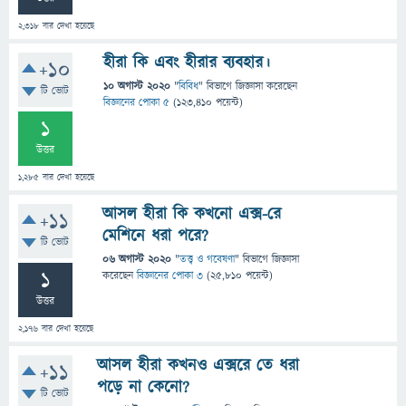
2,318
বার দেখা হয়েছে
হীরা কি এবং হীরার ব্যবহার।
+10
10 অগাস্ট 2020
"
বিবিধ
" বিভাগে
জিজ্ঞাসা
করেছেন
টি ভোট
বিজ্ঞানের পোকা ৫
(
123,410
পয়েন্ট)
1
উত্তর
1,285
বার দেখা হয়েছে
আসল হীরা কি কখনো এক্স-রে
+11
মেশিনে ধরা পরে?
টি ভোট
06 অগাস্ট 2020
"
তত্ত্ব ও গবেষণা
" বিভাগে
জিজ্ঞাসা
1
করেছেন
বিজ্ঞানের পোকা ৩
(
25,810
পয়েন্ট)
উত্তর
2,176
বার দেখা হয়েছে
আসল হীরা কখনও এক্সরে তে ধরা
+11
পড়ে না কেনো?
টি ভোট