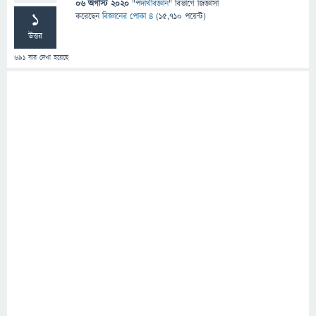
06 অগাস্ট 2020
"
পদার্থবিজ্ঞান
" বিভাগে
জিজ্ঞাসা
1
করেছেন
বিজ্ঞানের পোকা ৪
(
15,710
পয়েন্ট)
উত্তর
691
বার দেখা হয়েছে