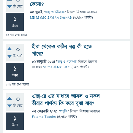
0
কেনো?
টি ভোট
05 জুলাই
"
স্বাস্থ্য ও চিকিৎসা
" বিভাগে
জিজ্ঞাসা
করেছেন
1
MD MYMO ZAMAN SHIHAB
(
2,760
পয়েন্ট)
উত্তর
42
বার দেখা হয়েছে
হীরা থেকেও কঠিন বস্তু কী হতে
0
পারে?
টি ভোট
02 জানুয়ারি 2024
"
তত্ত্ব ও গবেষণা
" বিভাগে
জিজ্ঞাসা
1
করেছেন
Saima akter Sathi
(
450
পয়েন্ট)
উত্তর
522
বার দেখা হয়েছে
এক্স-রে এর মাধ্যমে আসল ও নকল
0
হীরার পার্থক্য কি করে বুঝা যায়?
টি ভোট
05 ফেব্রুয়ারি 2023
"
প্রযুক্তি
" বিভাগে
জিজ্ঞাসা
করেছেন
1
Fatema Tasnim
(
5,740
পয়েন্ট)
উত্তর