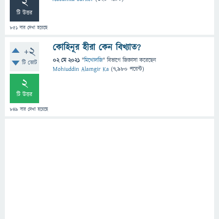
2
টি উত্তর
851
বার দেখা হয়েছে
কোহিনূর হীরা কেন বিখ্যাত?
+2
02 মে 2021
"
মিথোলজি
" বিভাগে
জিজ্ঞাসা
করেছেন
টি ভোট
Mohiuddin Alamgir Ka
(
7,980
পয়েন্ট)
2
টি উত্তর
849
বার দেখা হয়েছে