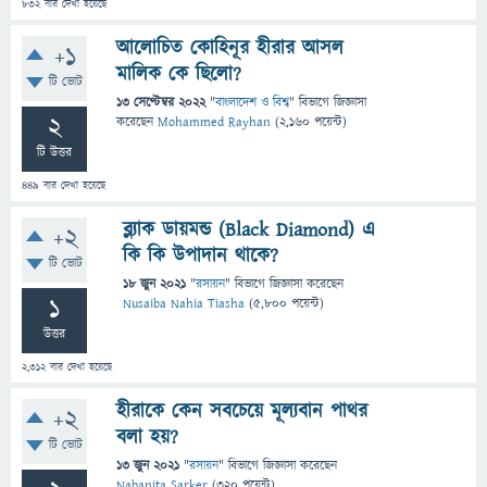
832
বার দেখা হয়েছে
আলোচিত কোহিনূর হীরার আসল
+1
মালিক কে ছিলো?
টি ভোট
13 সেপ্টেম্বর 2022
"
বাংলাদেশ ও বিশ্ব
" বিভাগে
জিজ্ঞাসা
2
করেছেন
Mohammed Rayhan
(
2,160
পয়েন্ট)
টি উত্তর
449
বার দেখা হয়েছে
ব্ল্যাক ডায়মন্ড (Black Diamond) এ
+2
কি কি উপাদান থাকে?
টি ভোট
18 জুন 2021
"
রসায়ন
" বিভাগে
জিজ্ঞাসা
করেছেন
1
Nusaiba Nahia Tiasha
(
5,800
পয়েন্ট)
উত্তর
2,312
বার দেখা হয়েছে
হীরাকে কেন সবচেয়ে মূল্যবান পাথর
+2
বলা হয়?
টি ভোট
13 জুন 2021
"
রসায়ন
" বিভাগে
জিজ্ঞাসা
করেছেন
Nabanita Sarker
(
320
পয়েন্ট)