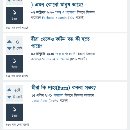
টি ভোট
) এমন কোনো মানুষ আছে?
1
07 অক্টোবর 2020
"
তত্ত্ব ও গবেষণা
" বিভাগে
জিজ্ঞাসা
করেছেন
Farhana Yasmin
(
220
পয়েন্ট)
উত্তর
475
বার দেখা হয়েছে
হীরা থেকেও কঠিন বস্তু কী হতে
0
পারে?
টি ভোট
02 জানুয়ারি 2024
"
তত্ত্ব ও গবেষণা
" বিভাগে
জিজ্ঞাসা
1
করেছেন
Saima akter Sathi
(
450
পয়েন্ট)
উত্তর
522
বার দেখা হয়েছে
হীরা কি দাহ্য(Burn) ককরা সম্ভব?
+4
15 এপ্রিল 2021
"
রসায়ন
" বিভাগে
জিজ্ঞাসা
করেছেন
টি ভোট
Linza Reza
(
2,670
পয়েন্ট)
1
উত্তর
353
বার দেখা হয়েছে