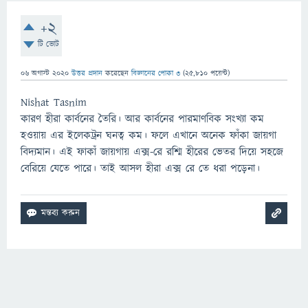
+2
টি ভোট
06 অগাস্ট 2020
উত্তর প্রদান
করেছেন
বিজ্ঞানের পোকা ৩
(
25,810
পয়েন্ট)
Nishat Tasnim
কারণ হীরা কার্বনের তৈরি। আর কার্বনের পারমাণবিক সংখ্যা কম
হওয়ায় এর ইলেকট্রন ঘনত্ব কম। ফলে এখানে অনেক ফাঁকা জায়গা
বিদ্যমান। এই ফাকাঁ জায়গায় এক্স-রে রশ্মি হীরের ভেতর দিয়ে সহজে
বেরিয়ে যেতে পারে। তাই আসল হীরা এক্স রে তে ধরা পড়েনা।