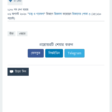
টি ভোট
2,176
বার দেখা হয়েছে
06 অগাস্ট 2020
"
তত্ত্ব ও গবেষণা
" বিভাগে
জিজ্ঞাসা
করেছেন
বিজ্ঞানের পোকা ৩
(
25,810
পয়েন্ট)
হীরা
এক্সরে
প্রশ্নোত্তরটি শেয়ার করুন
ফেসবুক
লিঙ্কইডিন
Telegram