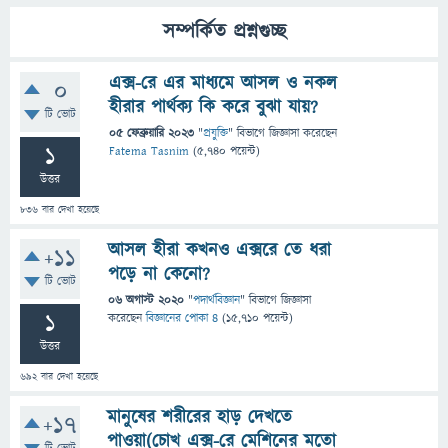
সম্পর্কিত প্রশ্নগুচ্ছ
এক্স-রে এর মাধ্যমে আসল ও নকল
0
হীরার পার্থক্য কি করে বুঝা যায়?
টি ভোট
05 ফেব্রুয়ারি 2023
"
প্রযুক্তি
" বিভাগে
জিজ্ঞাসা
করেছেন
1
Fatema Tasnim
(
5,740
পয়েন্ট)
উত্তর
836
বার দেখা হয়েছে
আসল হীরা কখনও এক্সরে তে ধরা
+11
পড়ে না কেনো?
টি ভোট
06 অগাস্ট 2020
"
পদার্থবিজ্ঞান
" বিভাগে
জিজ্ঞাসা
1
করেছেন
বিজ্ঞানের পোকা ৪
(
15,710
পয়েন্ট)
উত্তর
692
বার দেখা হয়েছে
মানুষের শরীরের হাড় দেখতে
+17
পাওয়া(চোখ এক্স-রে মেশিনের মতো