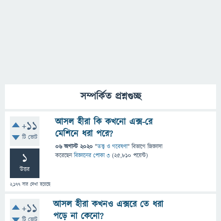
সম্পর্কিত প্রশ্নগুচ্ছ
আসল হীরা কি কখনো এক্স-রে
+11
মেশিনে ধরা পরে?
টি ভোট
06 অগাস্ট 2020
"
তত্ত্ব ও গবেষণা
" বিভাগে
জিজ্ঞাসা
1
করেছেন
বিজ্ঞানের পোকা ৩
(
25,810
পয়েন্ট)
উত্তর
2,177
বার দেখা হয়েছে
আসল হীরা কখনও এক্সরে তে ধরা
+11
পড়ে না কেনো?
টি ভোট