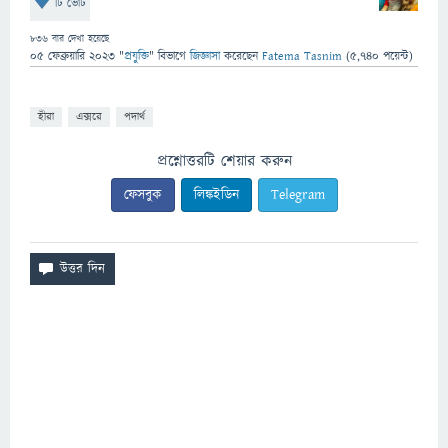
টি ভোট
836
বার দেখা হয়েছে
05 ফেব্রুয়ারি 2023
"
প্রযুক্তি
" বিভাগে
জিজ্ঞাসা
করেছেন
Fatema Tasnim
(
5,740
পয়েন্ট)
হীরা
এক্সরে
পদার্থ
প্রশ্নোত্তরটি শেয়ার করুন
ফেসবুক
লিঙ্কইডিন
Telegram