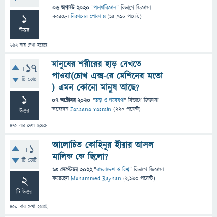
06 অগাস্ট 2020
"
পদার্থবিজ্ঞান
" বিভাগে
জিজ্ঞাসা
1
করেছেন
বিজ্ঞানের পোকা ৪
(
15,710
পয়েন্ট)
উত্তর
692
বার দেখা হয়েছে
মানুষের শরীরের হাড় দেখতে
+17
পাওয়া(চোখ এক্স-রে মেশিনের মতো
টি ভোট
) এমন কোনো মানুষ আছে?
1
07 অক্টোবর 2020
"
তত্ত্ব ও গবেষণা
" বিভাগে
জিজ্ঞাসা
করেছেন
Farhana Yasmin
(
220
পয়েন্ট)
উত্তর
475
বার দেখা হয়েছে
আলোচিত কোহিনূর হীরার আসল
+1
মালিক কে ছিলো?
টি ভোট
13 সেপ্টেম্বর 2022
"
বাংলাদেশ ও বিশ্ব
" বিভাগে
জিজ্ঞাসা
2
করেছেন
Mohammed Rayhan
(
2,160
পয়েন্ট)
টি উত্তর
450
বার দেখা হয়েছে