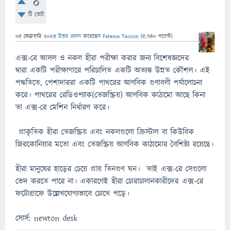
0
টি ভোট
05 ফেব্রুয়ারি 2023
উত্তর প্রদান
করেছেন
Fatema Tasnim
(
5,740
পয়েন্ট)
এক্স-রে আসল ও নকল হীরা পরীক্ষা করার জন্য বিশেষজ্ঞদের
দ্বারা একটি পরীক্ষাগারে পরিচালিত একটি অত্যন্ত উন্নত কৌশল। এই
পদ্ধতিতে, পেশাদাররা একটি পাথরের আণবিক গুণাবলী পর্যালোচনা
করে। পাথরের রেডিওপ্যাক(তেজস্ক্রিয়) আণবিক কাঠামো আছে কিনা
তা এক্স-রে মেশিন নির্ধারণ করে।
প্রাকৃতিক হীরা তেজস্ক্রিয় এবং নকলগুলো ক্রিস্টাল বা কিউবিক
জিরকোনিয়ার মতো এবং তেজস্ক্রিয় আণবিক কাঠামোর বৈশিষ্ট্য রয়েছে।
হীরা মানুষের হাড়ের চেয়ে প্রায় তিনগুণ ঘন। তাই এক্স-রে সেগুলো
ভেদ করতে পারে না। একারণেই হীরা চোরাচালানকারীদের এক্স-রে
ফটোগ্রাফে উল্লেখযোগ্যভাবে চোখে পড়ে।
সোর্স: newton desk