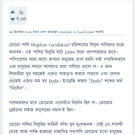
0
টি ভোট
29 ডিসেম্বর 2021
উত্তর প্রদান
করেছেন
Abdullah Al Fuad
(
2,990
পয়েন্ট)
ডোডো পাখি (Raphus cucullatus) মরিশাসের বিলুপ্ত পাখিদের মধ্যে
অন্যতম। এই পাখির বিলুপ্তি ঘটে ১৬৬২ সালে ওলন্দাজদের হাতে।
পাখিগুলোর সাথে আগে কখনো মানুষের দেখা হয়নি তাই প্রাথমিকভাবে
এরা মানুষের সামনে আসলেও ভয়ে পালিয়ে যেতো না। এ জন্য
শিকারীরা খুব সহজেই এদের পাকড়াও করতে পারতো এবং সেখান
থেকেই এদের নাম হয় Dodo। ইংরেজি ভাষায় "Dodo" শব্দের অর্থ
"নির্বোধ"।
গবেষকদের মতে ডোডোরা এতোটাও নির্বোধ ছিল না। ডোডোর
ব্রেইনের সাইজ কবুতরের সমান-ই ছিল।
ডোডো পাখির বিলুপ্তির কাহিনী সত্যি খুব দুঃখজনক। সেই ১৭ শতাব্দী
থেকে আজ পর্যন্ত হাজারো প্রজাতির পশুপাখি ডোডোর মতো মানুষের