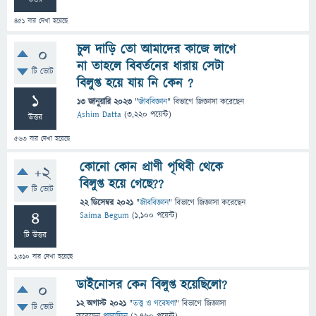
451
বার দেখা হয়েছে
চুল দাড়ি তো আমাদের কাজে লাগে
0
না তাহলে বিবর্তনের ধারায় সেটা
টি ভোট
বিলুপ্ত হয়ে যায় নি কেন ?
1
13 জানুয়ারি 2023
"
জীববিজ্ঞান
" বিভাগে
জিজ্ঞাসা
করেছেন
Ashim Datta
(
3,220
পয়েন্ট)
উত্তর
563
বার দেখা হয়েছে
কোনো কোন প্রাণী পৃথিবী থেকে
+2
বিলুপ্ত হয়ে গেছে??
টি ভোট
22 ডিসেম্বর 2021
"
জীববিজ্ঞান
" বিভাগে
জিজ্ঞাসা
করেছেন
4
Saima Begum
(
1,100
পয়েন্ট)
টি উত্তর
1,310
বার দেখা হয়েছে
ডাইনোসর কেন বিলুপ্ত হয়েছিলো?
0
12 অগাস্ট 2021
"
তত্ত্ব ও গবেষণা
" বিভাগে
জিজ্ঞাসা
টি ভোট