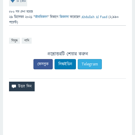
টি ভোট
586
বার দেখা হয়েছে
29 ডিসেম্বর 2021
"
জীববিজ্ঞান
" বিভাগে
জিজ্ঞাসা
করেছেন
Abdullah Al Fuad
(
2,990
পয়েন্ট)
বিলুপ্ত
পাখি
প্রশ্নোত্তরটি শেয়ার করুন
ফেসবুক
লিঙ্কইডিন
Telegram