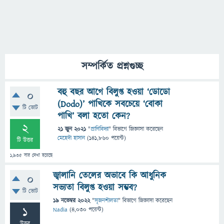
সম্পর্কিত প্রশ্নগুচ্ছ
বহু বছর আগে বিলুপ্ত হওয়া ‘ডোডো
0
(Dodo)’ পাখিকে সবচেয়ে ‘বোকা
টি ভোট
পাখি’ বলা হতো কেন?
2
21 জুন 2021
"
প্রাণিবিদ্যা
" বিভাগে
জিজ্ঞাসা
করেছেন
মেহেদী হাসান
(
141,860
পয়েন্ট)
টি উত্তর
1,935
বার দেখা হয়েছে
জ্বালানি তেলের অভাবে কি আধুনিক
0
সভ্যতা বিলুপ্ত হওয়া সম্ভব?
টি ভোট
19 নভেম্বর 2022
"
সৃজনশীলতা
" বিভাগে
জিজ্ঞাসা
করেছেন
1
Nadia
(
4,030
পয়েন্ট)
উত্তর