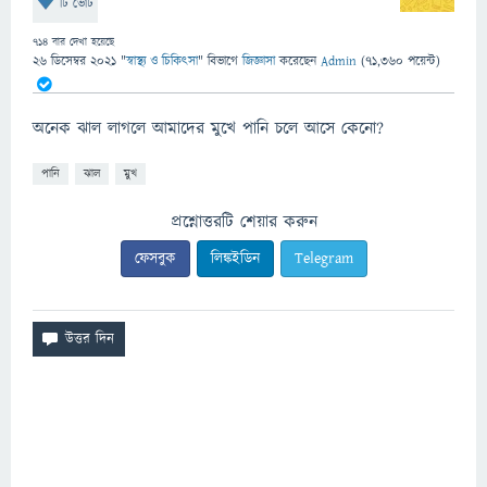
টি ভোট
714
বার দেখা হয়েছে
26 ডিসেম্বর 2021
"
স্বাস্থ্য ও চিকিৎসা
" বিভাগে
জিজ্ঞাসা
করেছেন
Admin
(
71,360
পয়েন্ট)
অনেক ঝাল লাগলে আমাদের মুখে পানি চলে আসে কেনো?
পানি
ঝাল
মুখ
প্রশ্নোত্তরটি শেয়ার করুন
ফেসবুক
লিঙ্কইডিন
Telegram