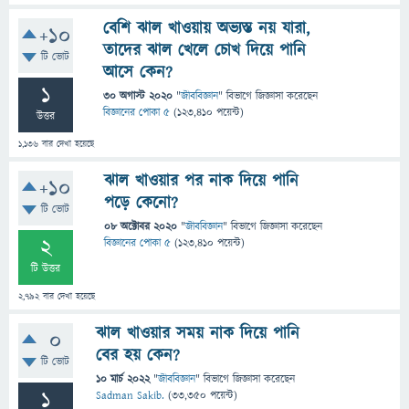
বেশি ঝাল খাওয়ায় অভ্যস্ত নয় যারা,
+10
তাদের ঝাল খেলে চোখ দিয়ে পানি
টি ভোট
আসে কেন?
1
30 অগাস্ট 2020
"
জীববিজ্ঞান
" বিভাগে
জিজ্ঞাসা
করেছেন
বিজ্ঞানের পোকা ৫
(
123,410
পয়েন্ট)
উত্তর
1,136
বার দেখা হয়েছে
ঝাল খাওয়ার পর নাক দিয়ে পানি
+10
পড়ে কেনো?
টি ভোট
08 অক্টোবর 2020
"
জীববিজ্ঞান
" বিভাগে
জিজ্ঞাসা
করেছেন
2
বিজ্ঞানের পোকা ৫
(
123,410
পয়েন্ট)
টি উত্তর
2,792
বার দেখা হয়েছে
ঝাল খাওয়ার সময় নাক দিয়ে পানি
0
বের হয় কেন?
টি ভোট
10 মার্চ 2022
"
জীববিজ্ঞান
" বিভাগে
জিজ্ঞাসা
করেছেন
1
Sadman Sakib.
(
33,350
পয়েন্ট)