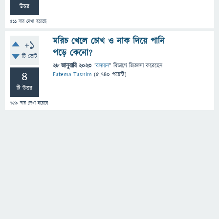
উত্তর
511
বার দেখা হয়েছে
মরিচ খেলে চোখ ও নাক দিয়ে পানি
+1
পড়ে কেনো?
টি ভোট
28 জানুয়ারি 2023
"
রসায়ন
" বিভাগে
জিজ্ঞাসা
করেছেন
4
Fatema Tasnim
(
5,740
পয়েন্ট)
টি উত্তর
759
বার দেখা হয়েছে