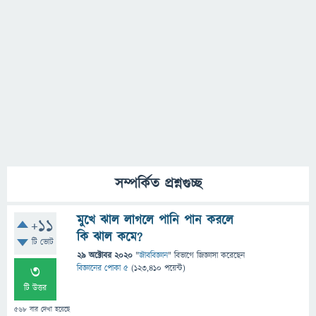
সম্পর্কিত প্রশ্নগুচ্ছ
মুখে ঝাল লাগলে পানি পান করলে
+11
কি ঝাল কমে?
টি ভোট
29 অক্টোবর 2020
"
জীববিজ্ঞান
" বিভাগে
জিজ্ঞাসা
করেছেন
3
বিজ্ঞানের পোকা ৫
(
123,410
পয়েন্ট)
টি উত্তর
568
বার দেখা হয়েছে