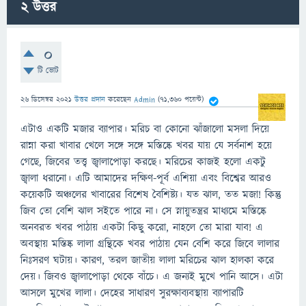
2
উত্তর
0
টি ভোট
26 ডিসেম্বর 2021
উত্তর প্রদান
করেছেন
Admin
(
71,360
পয়েন্ট)
এটাও একটি মজার ব্যাপার। মরিচ বা কোনো ঝাঁজালো মসলা দিয়ে
রান্না করা খাবার খেলে সঙ্গে সঙ্গে মস্তিষ্কে খবর যায় যে সর্বনাশ হয়ে
গেছে, জিবের তত্ত্ব জ্বালাপোড়া করছে। মরিচের কাজই হলো একটু
জ্বালা ধরানো। এটি আমাদের দক্ষিণ-পূর্ব এশিয়া এবং বিশ্বের আরও
কয়েকটি অঞ্চলের খাবারের বিশেষ বৈশিষ্ট্য। যত ঝাল, তত মজা! কিন্তু
জিব তো বেশি ঝাল সইতে পারে না। সে স্নায়ুতন্ত্রর মাধ্যমে মস্তিষ্কে
অনবরত খবর পাঠায় একটা কিছু করো, নাহলে তো মারা যাব! এ
অবস্থায় মস্তিষ্ক লালা গ্রন্থিকে খবর পাঠায় যেন বেশি করে জিবে লালার
নিঃসরণ ঘটায়। কারণ, তরল জাতীয় লালা মরিচের ঝাল হালকা করে
দেয়। জিবও জ্বালাপোড়া থেকে বাঁচে। এ জন্যই মুখে পানি আসে। এটা
আসলে মুখের লালা। দেহের সাধারণ সুরক্ষাব্যবস্থায় ব্যাপারটি