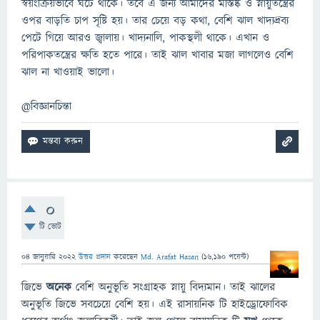
স্বয়ংক্রিয়ভাবে ঘটে থাকে। তবে এ জন্য আমাদের মস্তিষ্ক ও স্নায়ুতন্ত্রের
ওপর বাড়তি চাপ সৃষ্টি হয়। তার চেয়ে বড় কথা, বেশি ঝাল খাদ্যদ্রব্য
পেটে গিয়ে আরও জ্বালায়। খাদ্যনালি, পাকস্থলী থাকে। এখান ও
পরিপাকতন্ত্রের ক্ষতি হতে পারে। তাই ঝাল খাবার মজা লাগলেও বেশি
ঝাল না খাওয়াই ভালো।
@বিজ্ঞানচিন্তা
0
টি ভোট
04 জানুয়ারি 2022
উত্তর প্রদান
করেছেন
Md. Arafat Hasan
(
16,190
পয়েন্ট)
জিভে
অনেক
বেশি অনুভূতি সংগ্রাহক স্নায়ু বিদ্যমান। তাই ঝালের
অনুভূতি জিভে সবচেয়ে বেশি হয়। এই রাসায়নিক টি হাইড্রোফোবিক