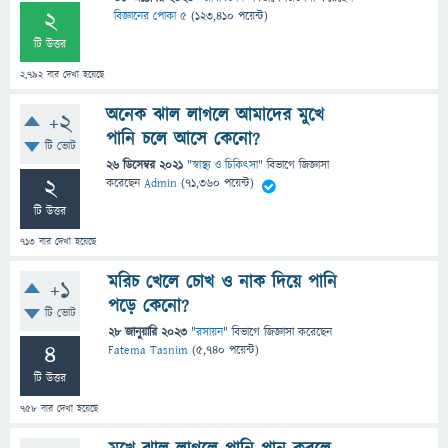
2
বিজ্ঞানের পোকা ৫
(
123,410
পয়েন্ট)
টি উত্তর
2,792
বার দেখা হয়েছে
অনেক ঝাল লাগলে আমাদের মুখে
+2
পানি চলে আসে কেনো?
টি ভোট
26 ডিসেম্বর 2021
"
স্বাস্থ্য ও চিকিৎসা
" বিভাগে
জিজ্ঞাসা
2
করেছেন
Admin
(
71,360
পয়েন্ট)
টি উত্তর
713
বার দেখা হয়েছে
মরিচ খেলে চোখ ও নাক দিয়ে পানি
+1
পড়ে কেনো?
টি ভোট
28 জানুয়ারি 2023
"
রসায়ন
" বিভাগে
জিজ্ঞাসা
করেছেন
4
Fatema Tasnim
(
5,740
পয়েন্ট)
টি উত্তর
758
বার দেখা হয়েছে