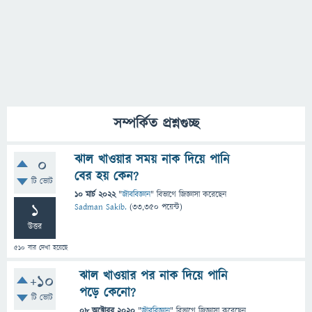
সম্পর্কিত প্রশ্নগুচ্ছ
ঝাল খাওয়ার সময় নাক দিয়ে পানি
0
বের হয় কেন?
টি ভোট
10 মার্চ 2022
"
জীববিজ্ঞান
" বিভাগে
জিজ্ঞাসা
করেছেন
1
Sadman Sakib.
(
33,350
পয়েন্ট)
উত্তর
510
বার দেখা হয়েছে
ঝাল খাওয়ার পর নাক দিয়ে পানি
+10
পড়ে কেনো?
টি ভোট
08 অক্টোবর 2020
"
জীববিজ্ঞান
" বিভাগে
জিজ্ঞাসা
করেছেন