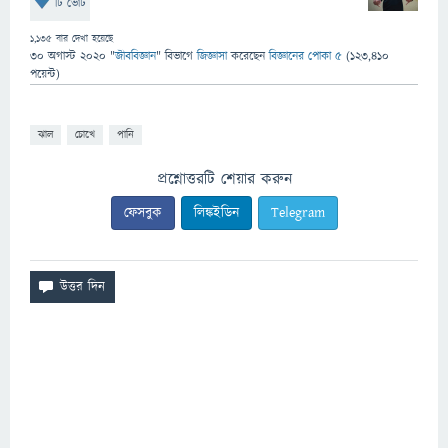
টি ভোট
1,135
বার দেখা হয়েছে
30 অগাস্ট 2020
"
জীববিজ্ঞান
" বিভাগে
জিজ্ঞাসা
করেছেন
বিজ্ঞানের পোকা ৫
(
123,410
পয়েন্ট)
ঝাল
চোখে
পানি
প্রশ্নোত্তরটি শেয়ার করুন
ফেসবুক
লিঙ্কইডিন
Telegram