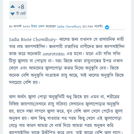
+4
টি ভোট
30 অগাস্ট 2020
উত্তর প্রদান
করেছেন
Sadia Chowdhury
(
17,760
পয়েন্ট)
Sadia Binte Chowdhury- ঝালের জন্য প্রধানত যে রাসায়নিক দায়ী
তার নাম ক্যাপসাইসিন। স্তন্যপায়ী প্রজাতির প্রাণীদের জন্য ক্যাপসাইসিন
কাজ করে অনেকটা neurotoxin এর মতো। মানে এটা সত্যি সত্যি
টিস্যু জ্বালায় বা পোড়ায় না। বরং জিভে থাকা স্নায়ুপ্রান্তের উপর প্রভাব
ফেলে এবং আমাদের জ্বালাপোড়া করার মিথ্যে অনুভূতি দেয়। জিভে
অনেক বেশি অনুভূতি সংগ্রাহক স্নায়ু আছে, তাই ঝালের অনুভূতি জিভে
সবচেয়ে বেশি হয়।
ঝাল অর্থাৎ জ্বালা পোড়া অনুভূতিটি শুধু জিভে হয় এমন না, শরীরের
বিভিন্ন জায়গায়(যেখানে স্নায়ু সক্রিয়) সেখানেও জ্বালাপোড়ার অনুভূতি
হয়, হাতে লঙ্কা লাগলে জ্বালা করে, খুব বেশি ঝাল খেলে পেটেও জ্বালা
অনুভব হয়। ঝাল কিছু খাওয়ার পর গরম কিছু খেলে এই জ্বালাপোড়া
বেড়ে যায় কারণ আমরা যে নার্ভ দিয়ে আমরা গরম অনুভব করি
ক্যাপসাইসিন তাকে উদ্দীপিত করে দেয়, তাই আরো বেশি ঝাল লাগে।