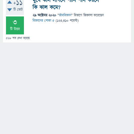
মুখে ঝাল লাগলে পানি পান করলে
+11
কি ঝাল কমে?
টি ভোট
29 অক্টোবর 2020
"
জীববিজ্ঞান
" বিভাগে
জিজ্ঞাসা
করেছেন
3
বিজ্ঞানের পোকা ৫
(
123,410
পয়েন্ট)
টি উত্তর
568
বার দেখা হয়েছে