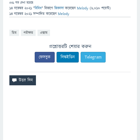
541
বার দেখা হয়েছে
14 নভেম্বর 2021
"
বিবিধ
" বিভাগে
জিজ্ঞাসা
করেছেন
Melody
(
6,010
পয়েন্ট)
14 নভেম্বর 2021
সম্পাদিত
করেছেন
Melody
ডিম
পরীক্ষার
এক্সাম
প্রশ্নোত্তরটি শেয়ার করুন
ফেসবুক
লিঙ্কইডিন
Telegram