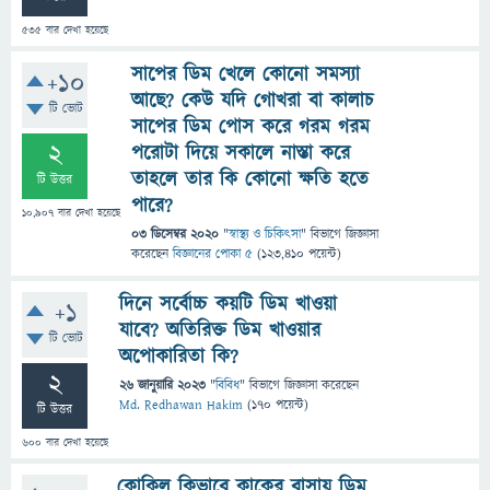
535
বার দেখা হয়েছে
সাপের ডিম খেলে কোনো সমস্যা
+10
আছে? কেউ যদি গোখরা বা কালাচ
টি ভোট
সাপের ডিম পোস করে গরম গরম
2
পরোটা দিয়ে সকালে নাস্তা করে
তাহলে তার কি কোনো ক্ষতি হতে
টি উত্তর
পারে?
10,907
বার দেখা হয়েছে
03 ডিসেম্বর 2020
"
স্বাস্থ্য ও চিকিৎসা
" বিভাগে
জিজ্ঞাসা
করেছেন
বিজ্ঞানের পোকা ৫
(
123,410
পয়েন্ট)
দিনে সর্বোচ্চ কয়টি ডিম খাওয়া
+1
যাবে? অতিরিক্ত ডিম খাওয়ার
টি ভোট
অপোকারিতা কি?
2
26 জানুয়ারি 2023
"
বিবিধ
" বিভাগে
জিজ্ঞাসা
করেছেন
Md. Redhawan Hakim
(
170
পয়েন্ট)
টি উত্তর
600
বার দেখা হয়েছে
কোকিল কিভাবে কাকের বাসায় ডিম