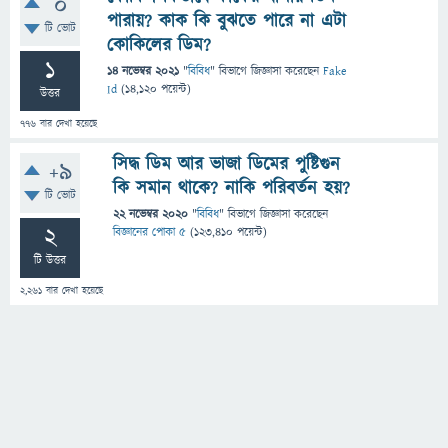
0
পারায়? কাক কি বুঝতে পারে না এটা
টি ভোট
কোকিলের ডিম?
1
14 নভেম্বর 2021
"
বিবিধ
" বিভাগে
জিজ্ঞাসা
করেছেন
Fake
Id
(
14,120
পয়েন্ট)
উত্তর
776
বার দেখা হয়েছে
সিদ্ধ ডিম আর ভাজা ডিমের পুষ্টিগুন
+9
কি সমান থাকে? নাকি পরিবর্তন হয়?
টি ভোট
22 নভেম্বর 2020
"
বিবিধ
" বিভাগে
জিজ্ঞাসা
করেছেন
2
বিজ্ঞানের পোকা ৫
(
123,410
পয়েন্ট)
টি উত্তর
2,261
বার দেখা হয়েছে