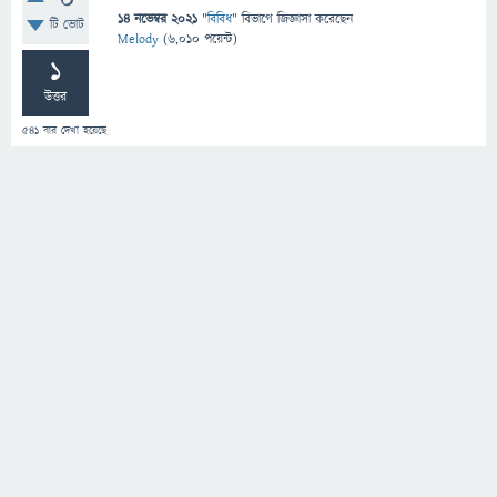
0
14 নভেম্বর 2021
"
বিবিধ
" বিভাগে
জিজ্ঞাসা
করেছেন
টি ভোট
Melody
(
6,010
পয়েন্ট)
1
উত্তর
541
বার দেখা হয়েছে