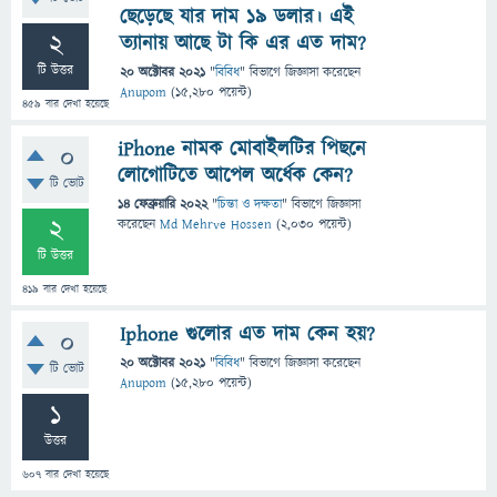
ছেড়েছে যার দাম ১৯ ডলার। এই
2
ত্যানায় আছে টা কি এর এত দাম?
টি উত্তর
20 অক্টোবর 2021
"
বিবিধ
" বিভাগে
জিজ্ঞাসা
করেছেন
Anupom
(
15,280
পয়েন্ট)
459
বার দেখা হয়েছে
iPhone নামক মোবাইলটির পিছনে
0
লোগোটিতে আপেল অর্ধেক কেন?
টি ভোট
14 ফেব্রুয়ারি 2022
"
চিন্তা ও দক্ষতা
" বিভাগে
জিজ্ঞাসা
2
করেছেন
Md Mehrve Hossen
(
2,030
পয়েন্ট)
টি উত্তর
419
বার দেখা হয়েছে
Iphone গুলোর এত দাম কেন হয়?
0
20 অক্টোবর 2021
"
বিবিধ
" বিভাগে
জিজ্ঞাসা
করেছেন
টি ভোট
Anupom
(
15,280
পয়েন্ট)
1
উত্তর
607
বার দেখা হয়েছে