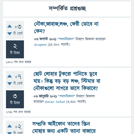
সম্পর্কিত প্রশ্নগুচ্ছ
নৌকা,জাহাজ,লঞ্চ, ফেরী ডোবে না
+3
কেন?
টি ভোট
03 অগাস্ট 2021
"
পদার্থবিজ্ঞান
" বিভাগে
জিজ্ঞাসা
করেছেন
2
Anupom
(
15,280
পয়েন্ট)
টি উত্তর
1,406
বার দেখা হয়েছে
ছোট লোহার টুকরো পানিতে ডুবে
+7
যায়। কিন্তু বড় বড় লঞ্চ, স্টিমার বা
টি ভোট
নৌকাগুলো সাগরে ভাসে কিভাবে?
3
06 জানুয়ারি 2021
"
পদার্থবিজ্ঞান
" বিভাগে
জিজ্ঞাসা
করেছেন
Hasan Saikat
(
3,310
পয়েন্ট)
টি উত্তর
2,741
বার দেখা হয়েছে
সম্প্রতি আইফোন তাদের স্ক্রিন
+2
মোছার জন্য একটি ত্যানা বাজারে
টি ভোট