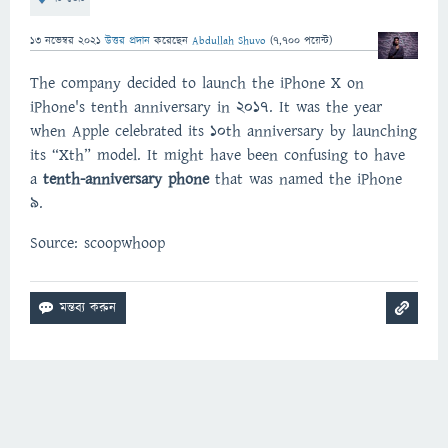
13 নভেম্বর 2021
উত্তর প্রদান
করেছেন
Abdullah Shuvo
(
7,700
পয়েন্ট)
The company decided to launch the iPhone X on
iPhone's tenth anniversary in 2017. It was the year
when Apple celebrated its 10th anniversary by launching
its “Xth” model. It might have been confusing to have
a
tenth-anniversary phone
that was named the iPhone
9.
Source: scoopwhoop