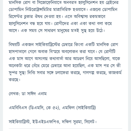
মানসিক রোগ বা সিজোফ্রেনিয়াতে অনবরত হ্যালুসিনেশন হয় ব্রেইনের
ডোপামিন নিউরোট্রান্সমিটার মাত্রাতিরিক্ত হওয়াতে। এজন্যে ডোপামিন
রিসেপ্টর ব্লকার ঔষধ দেওয়া হয়। এতে অবিশ্বাস্য রকমভাবে
হ্যালুসিনেশন বন্ধ হয়ে যায়। রোগীদের একা একা কথা বলা কমে
আসে। এক সময় সে সাধারণ মানুষের মতই সুস্থ হয়ে উঠে।
বিষয়টি একজন সাইকিয়াট্রিস্টের চেম্বারে কিংবা একটি মানসিক রোগ
হাসপাতালে গেলে অবাক বিস্ময়ে অবলোকন করা যাবে। যে রোগীটি
এক মাস আগে অসংলগ্ন কথাবার্তা আর আচরণ নিয়ে আসছিলো, যাকে
অনেকটা ধরে বেঁধে মেরে চেম্বারে আনা হয়েছিল, এক মাস পর সে কী
সুন্দর সুস্থ! দিব্যি সবার সঙ্গে চলাফেরা করছে, গালগল্প করছে, কাজকর্ম
করছে।
লেখক: ডা সাঈদ এনাম
এমবিবিএস (ডিএমসি, কে ৫২), এমফিল (সাইকিয়াট্রি)
সাইকিয়াট্রিস্ট, ইউএইচএফপিও, দক্ষিণ সুরমা, সিলেট।