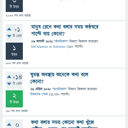
3
টি উত্তর
3,033
বার দেখা হয়েছে
মানুষ রেগে কথা বলার সময় কন্ঠস্বরে
+1
পাল্টে যায় কেনো?
টি ভোট
09 অগাস্ট 2022
"
জীববিজ্ঞান
" বিভাগে
জিজ্ঞাসা
করেছেন
1
Md Mamun ur Rahman
(
610
পয়েন্ট)
উত্তর
683
বার দেখা হয়েছে
ঘুমন্ত অবস্থায় অনেকে কথা বলে
+14
কেনো?
টি ভোট
26 এপ্রিল 2020
"
মনোবিজ্ঞান
" বিভাগে
জিজ্ঞাসা
করেছেন
2
বিজ্ঞানের পোকা
(
11,730
পয়েন্ট)
টি উত্তর
612
বার দেখা হয়েছে
কথা বলার সময় কোনো কথা খুঁজে
0