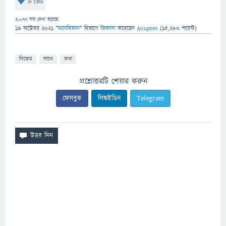
টি ভোট
3,077
বার দেখা হয়েছে
19 অক্টোবর 2021
"
মনোবিজ্ঞান
" বিভাগে
জিজ্ঞাসা
করেছেন
Anupom
(
15,280
পয়েন্ট)
নিজের
সাথে
কথা
প্রশ্নোত্তরটি শেয়ার করুন
ফেসবুক
লিঙ্কইডিন
Telegram