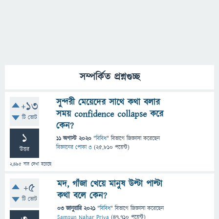
সম্পর্কিত প্রশ্নগুচ্ছ
সুন্দরী মেয়েদের সাথে কথা বলার
+13
সময় confidence collapse করে
টি ভোট
কেন?
1
11 অগাস্ট 2020
"
বিবিধ
" বিভাগে
জিজ্ঞাসা
করেছেন
বিজ্ঞানের পোকা ৩
(
25,810
পয়েন্ট)
উত্তর
2,495
বার দেখা হয়েছে
মদ, গাঁজা খেয়ে মানুষ উল্টা পাল্টা
+5
কথা বলে কেন?
টি ভোট
03 জানুয়ারি 2021
"
বিবিধ
" বিভাগে
জিজ্ঞাসা
করেছেন
Samsun Nahar Priya
(
47,710
পয়েন্ট)