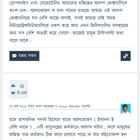
ডোপামাইন এবং সেরোটোনিন আমাদের মস্তিষ্কের আনন্দ কেন্দ্রগুলিতে
অংশ নেয়। অ্যালকোহল বা মদ্য পানের মাধ্যমে আমরা এই আনন্দ
কেন্দ্রগুলিকে যত বেশি কাজে লাগাই, ততই আমরা সেই সমস্ত
নিউরোট্রান্সমিটারগুলিকে নকল করে আর এমন জিনিসগুলির ব্যবহারের
জন্য তত বেশি আগ্রহী করে তোলে। কাজেই মানুষ উল্টাপাল্টা কথা
বলেে থাকে।
0
টি ভোট
17 মার্চ 2022
উত্তর প্রদান
করেছেন
R Atiqur
(
43,950
পয়েন্ট)
মদে রাসায়নিক পদার্থ হিসেবে থাকে অ্যালকোহল ( ইথানল ই
বেশি থাকে ) , এটি স্নায়ুতন্ত্রের কর্মকাণ্ডে ব্যাঘাত ঘটায় , ফলে মানুষের
মস্তিস্ক তার কর্মকাণ্ড ঠিক ভাবে চালাতে পারে না যার বহিঃপ্রকাশ হল