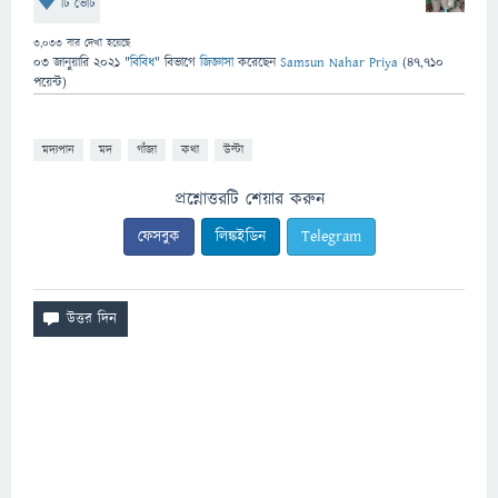
টি ভোট
3,033
বার দেখা হয়েছে
03 জানুয়ারি 2021
"
বিবিধ
" বিভাগে
জিজ্ঞাসা
করেছেন
Samsun Nahar Priya
(
47,710
পয়েন্ট)
মদ্যপান
মদ
গাঁজা
কথা
উল্টা
প্রশ্নোত্তরটি শেয়ার করুন
ফেসবুক
লিঙ্কইডিন
Telegram