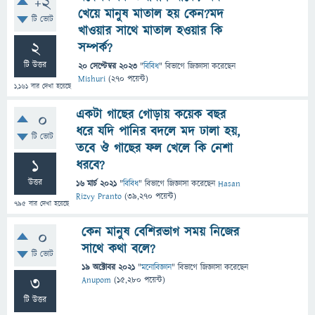
+2
খেয়ে মানুষ মাতাল হয় কেন?মদ
টি ভোট
খাওয়ার সাথে মাতাল হওয়ার কি
2
সম্পর্ক?
টি উত্তর
20 সেপ্টেম্বর 2023
"
বিবিধ
" বিভাগে
জিজ্ঞাসা
করেছেন
Mishuri
(
270
পয়েন্ট)
1,161
বার দেখা হয়েছে
একটা গাছের গোড়ায় কয়েক বছর
0
ধরে যদি পানির বদলে মদ ঢালা হয়,
টি ভোট
তবে ঔ গাছের ফল খেলে কি নেশা
1
ধরবে?
উত্তর
16 মার্চ 2021
"
বিবিধ
" বিভাগে
জিজ্ঞাসা
করেছেন
Hasan
Rizvy Pranto
(
39,270
পয়েন্ট)
795
বার দেখা হয়েছে
কেন মানুষ বেশিরভাগ সময় নিজের
0
সাথে কথা বলে?
টি ভোট
19 অক্টোবর 2021
"
মনোবিজ্ঞান
" বিভাগে
জিজ্ঞাসা
করেছেন
3
Anupom
(
15,280
পয়েন্ট)
টি উত্তর