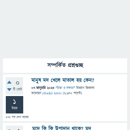
সম্পর্কিত প্রশ্নগুচ্ছ
মানুষ মদ খেলে মাতাল হয় কেন?
0
07 জানুয়ারি 2023
"
চিন্তা ও দক্ষতা
" বিভাগে
জিজ্ঞাসা
টি ভোট
করেছেন
Jihadul Amin
(
6,150
পয়েন্ট)
1
উত্তর
975
বার দেখা হয়েছে
মদে কি কি উপাদান থাকে? মদ