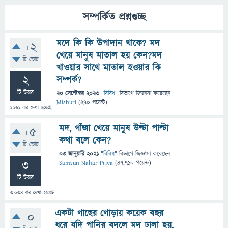
সম্পর্কিত প্রশ্নগুচ্ছ
মদে কি কি উপাদান থাকে? মদ
+2
খেয়ে মানুষ মাতাল হয় কেন?মদ
টি ভোট
খাওয়ার সাথে মাতাল হওয়ার কি
2
সম্পর্ক?
টি উত্তর
20 সেপ্টেম্বর 2023
"
বিবিধ
" বিভাগে
জিজ্ঞাসা
করেছেন
Mishuri
(
270
পয়েন্ট)
1,161
বার দেখা হয়েছে
মদ, গাঁজা খেয়ে মানুষ উল্টা পাল্টা
+5
কথা বলে কেন?
টি ভোট
03 জানুয়ারি 2021
"
বিবিধ
" বিভাগে
জিজ্ঞাসা
করেছেন
3
Samsun Nahar Priya
(
47,710
পয়েন্ট)
টি উত্তর
3,034
বার দেখা হয়েছে
একটা গাছের গোড়ায় কয়েক বছর
0
ধরে যদি পানির বদলে মদ ঢালা হয়,