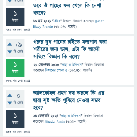
টি ভোট
তবে ঔ গাছের ফল খেলে কি নেশা
1
ধরবে?
উত্তর
16 মার্চ 2021
"
বিবিধ
" বিভাগে
জিজ্ঞাসা
করেছেন
Hasan
Rizvy Pranto
(
39,270
পয়েন্ট)
795
বার দেখা হয়েছে
গরুর দুধ পানের চাইতে মদ্যপান করা
+9
শরীরের জন্য ভাল, এটা কি আদৌ
টি ভোট
সত্যি? বিজ্ঞান কি বলে?
1
26 সেপ্টেম্বর 2020
"
স্বাস্থ্য ও চিকিৎসা
" বিভাগে
জিজ্ঞাসা
করেছেন
বিজ্ঞানের পোকা ৫
(
123,410
পয়েন্ট)
উত্তর
556
বার দেখা হয়েছে
অ্যালকোহল গ্রহণ বন্ধ করলে কি এর
0
দ্বারা সৃষ্ট ক্ষতি পুষিয়ে নেওয়া সম্ভব
টি ভোট
হবে?
1
24 ফেব্রুয়ারি 2024
"
স্বাস্থ্য ও চিকিৎসা
" বিভাগে
জিজ্ঞাসা
করেছেন
Jihadul Amin
(
6,150
পয়েন্ট)
উত্তর
433
বার দেখা হয়েছে