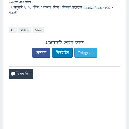
976
বার দেখা হয়েছে
07 জানুয়ারি 2023
"
চিন্তা ও দক্ষতা
" বিভাগে
জিজ্ঞাসা
করেছেন
Jihadul Amin
(
6,150
পয়েন্ট)
মদ
মদ্যপান
মাতাল
প্রশ্নোত্তরটি শেয়ার করুন
ফেসবুক
লিঙ্কইডিন
Telegram