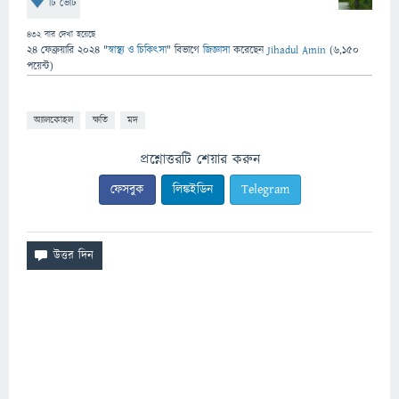
টি ভোট
432
বার দেখা হয়েছে
24 ফেব্রুয়ারি 2024
"
স্বাস্থ্য ও চিকিৎসা
" বিভাগে
জিজ্ঞাসা
করেছেন
Jihadul Amin
(
6,150
পয়েন্ট)
অ্যালকোহল
ক্ষতি
মদ
প্রশ্নোত্তরটি শেয়ার করুন
ফেসবুক
লিঙ্কইডিন
Telegram