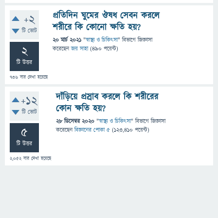
প্রতিদিন ঘুমের ঔষধ সেবন করলে
+2
শরীরে কি কোনো ক্ষতি হয়?
টি ভোট
20 মার্চ 2021
"
স্বাস্থ্য ও চিকিৎসা
" বিভাগে
জিজ্ঞাসা
2
করেছেন
জয় সাহা
(
490
পয়েন্ট)
টি উত্তর
736
বার দেখা হয়েছে
দাঁড়িয়ে প্রস্রাব করলে কি শরীরের
+12
কোন ক্ষতি হয়?
টি ভোট
28 ডিসেম্বর 2020
"
স্বাস্থ্য ও চিকিৎসা
" বিভাগে
জিজ্ঞাসা
5
করেছেন
বিজ্ঞানের পোকা ৫
(
123,410
পয়েন্ট)
টি উত্তর
2,052
বার দেখা হয়েছে