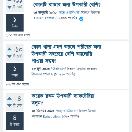
+11
কোনটি বাচ্চার জন্য উপকারী বেশি?
টি ভোট
25 জানুয়ারি 2020
"
স্বাস্থ্য ও চিকিৎসা
" বিভাগে
জিজ্ঞাসা
1
করেছেন
Admin
(
71,360
পয়েন্ট)
উত্তর
1,081
বার দেখা হয়েছে
কোন খাদ্য গ্রহণ করলে শরীরের জন্য
+10
উপকারী সবচেয়ে বেশি ক্যালোরি
টি ভোট
পাওয়া সম্ভব?
1
08 জুন 2020
"
জীববিজ্ঞান
" বিভাগে
জিজ্ঞাসা
করেছেন
বিজ্ঞানের পোকা 2
(
10,910
পয়েন্ট)
উত্তর
822
বার দেখা হয়েছে
কয়েক রকম উপকারী ব্যাকটেরিয়া
+4
বলুন?
টি ভোট
31 ডিসেম্বর 2021
"
স্বাস্থ্য ও চিকিৎসা
" বিভাগে
জিজ্ঞাসা
4
করেছেন
Rahat Alom
(
320
পয়েন্ট)
টি উত্তর