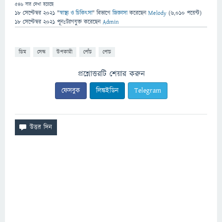
546
বার দেখা হয়েছে
18 সেপ্টেম্বর 2021
"
স্বাস্থ্য ও চিকিৎসা
" বিভাগে
জিজ্ঞাসা
করেছেন
Melody
(
6,010
পয়েন্ট)
18 সেপ্টেম্বর 2021
পূনঃট্যাগযুক্ত
করেছেন
Admin
ডিম
সেদ্ধ
উপকারী
পোঁচ
পোচ
প্রশ্নোত্তরটি শেয়ার করুন
ফেসবুক
লিঙ্কইডিন
Telegram