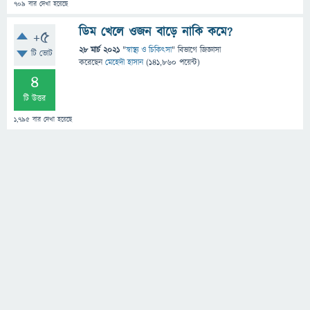
709
বার দেখা হয়েছে
ডিম খেলে ওজন বাড়ে নাকি কমে?
+5
28 মার্চ 2021
"
স্বাস্থ্য ও চিকিৎসা
" বিভাগে
জিজ্ঞাসা
টি ভোট
করেছেন
মেহেদী হাসান
(
141,860
পয়েন্ট)
4
টি উত্তর
1,795
বার দেখা হয়েছে