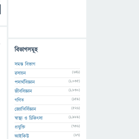
বিভাগসমূহ
সমস্ত বিভাগ
(641)
রসায়ন
(1,035)
পদার্থবিজ্ঞান
(1,830)
জীববিজ্ঞান
(159)
গণিত
(526)
জ্যোতির্বিজ্ঞান
(1,989)
স্বাস্থ্য ও চিকিৎসা
(736)
প্রযুক্তি
(67)
আইকিউ