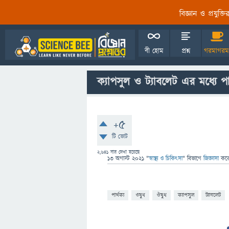
বিজ্ঞান ও প্রযুক্
বী হোম
প্রশ্ন
গরমাগরম
ক্যাপসুল ও ট্যাবলেট এর মধ্যে পার
+5
টি ভোট
2,641
বার দেখা হয়েছে
13 অগাস্ট 2021
"
স্বাস্থ্য ও চিকিৎসা
" বিভাগে
জিজ্ঞাসা
কর
পার্থক্য
ওষুধ
ঔষুধ
ক্যাপসুল
ট্যাবলেট