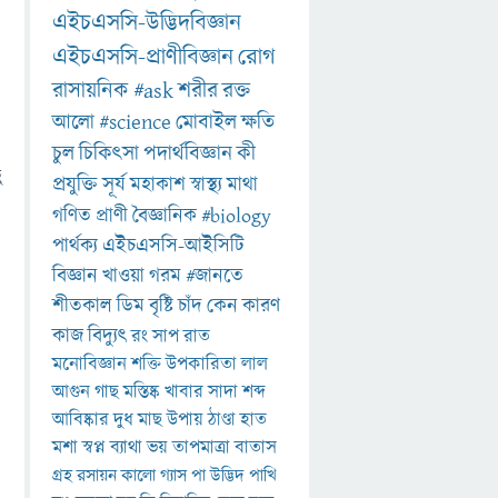
এইচএসসি-উদ্ভিদবিজ্ঞান
এইচএসসি-প্রাণীবিজ্ঞান
রোগ
রাসায়নিক
#ask
শরীর
রক্ত
আলো
#science
মোবাইল
ক্ষতি
চুল
চিকিৎসা
পদার্থবিজ্ঞান
কী
ু
প্রযুক্তি
সূর্য
মহাকাশ
স্বাস্থ্য
মাথা
গণিত
প্রাণী
বৈজ্ঞানিক
#biology
পার্থক্য
এইচএসসি-আইসিটি
বিজ্ঞান
খাওয়া
গরম
#জানতে
শীতকাল
ডিম
বৃষ্টি
চাঁদ
কেন
কারণ
কাজ
বিদ্যুৎ
রং
সাপ
রাত
মনোবিজ্ঞান
শক্তি
উপকারিতা
লাল
আগুন
গাছ
মস্তিষ্ক
খাবার
সাদা
শব্দ
আবিষ্কার
দুধ
মাছ
উপায়
ঠাণ্ডা
হাত
মশা
স্বপ্ন
ব্যাথা
ভয়
তাপমাত্রা
বাতাস
গ্রহ
রসায়ন
কালো
গ্যাস
পা
উদ্ভিদ
পাখি