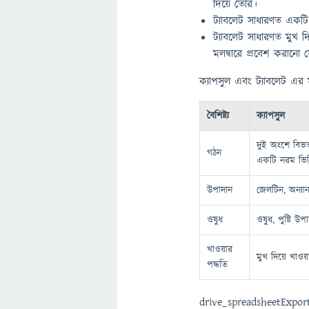
দিয়ে তৈরি।
ট্যাবলেট সাধারণত এক
ট্যাবলেট সাধারণত মুখ দ
মলদ্বারে প্রবেশ করানো 
ক্যাপসুল এবং ট্যাবলেট এর মধ
বৈশিষ্ট্য
ক্যাপসুল
দুই অংশে বিভক
গঠন
একটি নরম ভিত্
উপাদান
জেলটিন, অন্যান
ওষুধ
ওষুধ, পুষ্টি উপা
খাওয়ার
মুখ দিয়ে খাওয়
পদ্ধতি
drive_spreadsheetExpor