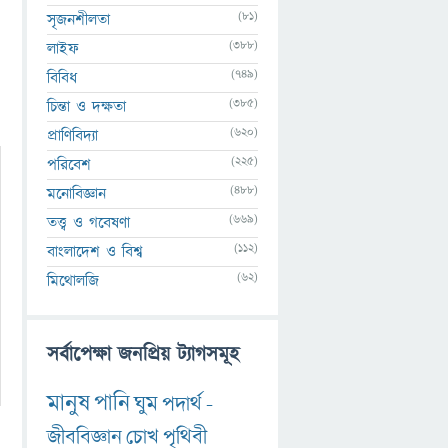
(81)
সৃজনশীলতা
(388)
লাইফ
(749)
বিবিধ
(385)
চিন্তা ও দক্ষতা
(620)
প্রাণিবিদ্যা
(225)
পরিবেশ
(488)
মনোবিজ্ঞান
(669)
তত্ত্ব ও গবেষণা
(112)
বাংলাদেশ ও বিশ্ব
(62)
মিথোলজি
সর্বাপেক্ষা জনপ্রিয় ট্যাগসমূহ
মানুষ
পানি
ঘুম
পদার্থ
-
জীববিজ্ঞান
চোখ
পৃথিবী