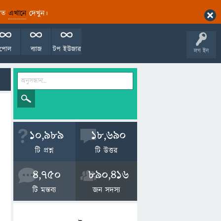
ারিত
এখানে
দেখুন।
পোল
ব্যাজ
টপ ইউজার
লগ ইন
10,989
18,690
টি প্রশ্ন
টি উত্তর
4,750
890,416
টি মন্তব্য
জন সদস্য