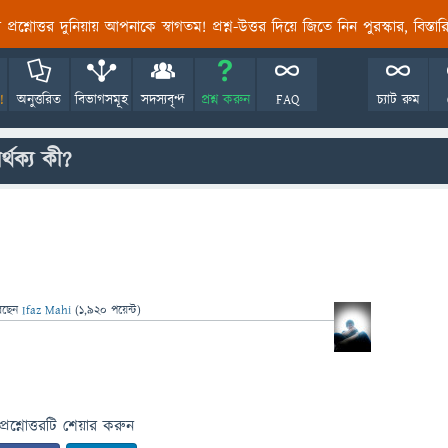
তির প্রশ্নোত্তর দুনিয়ায় আপনাকে স্বাগতম! প্রশ্ন-উত্তর দিয়ে জিতে নিন পুরস্কার, বিস্ত
!
অনুত্তরিত
বিভাগসমূহ
সদস্যবৃন্দ
প্রশ্ন করুন
FAQ
চ্যাট রুম
্থক্য কী?
েছেন
Ifaz Mahi
(
1,920
পয়েন্ট)
প্রশ্নোত্তরটি শেয়ার করুন