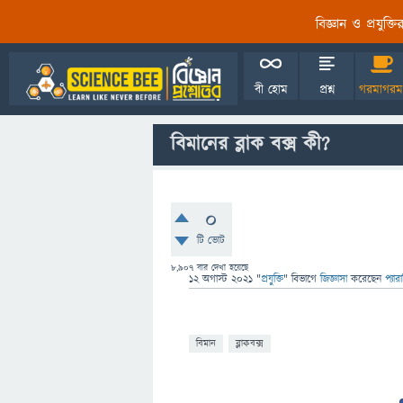
বিজ্ঞান ও প্রযুক্
বী হোম
প্রশ্ন
গরমাগরম
বিমানের ব্লাক বক্স কী?
0
টি ভোট
8,907
বার দেখা হয়েছে
12 অগাস্ট 2021
"
প্রযুক্তি
" বিভাগে
জিজ্ঞাসা
করেছেন
প্যার
বিমান
ব্লাকবক্স