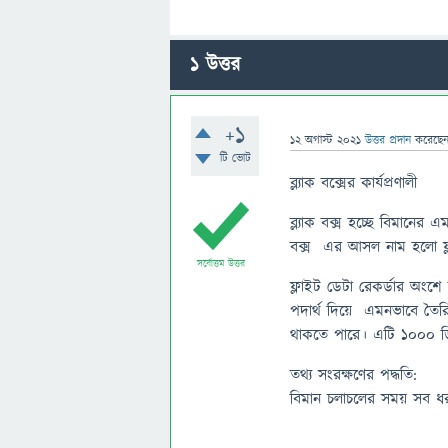
1
উত্তর
+1
12 অগাস্ট 2021
উত্তর প্রদান
করেছে
টি ভোট
ব্ল্যাক বক্সের কার্যপ্রণালী
ব্ল্যাক বক্স হচ্ছে বিমানের
বক্স এর আসল নাম হলো ফ্ল
সর্বোত্তম উত্তর
ফ্লাইট ডেটা রেকর্ডার অংশে
পদার্থ দিয়ে এমনভাবে তৈরি ক
থাকতে পারে। এটি ১০০০ ডিগ
তথ্য সংরক্ষণের পদ্ধতি:
বিমান চলাচলের সময় সব ধর