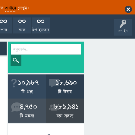
ারিত
এখানে
দেখুন।
পোল
ব্যাজ
টপ ইউজার
লগ ইন
10,987
18,690
টি প্রশ্ন
টি উত্তর
4,750
889,941
টি মন্তব্য
জন সদস্য