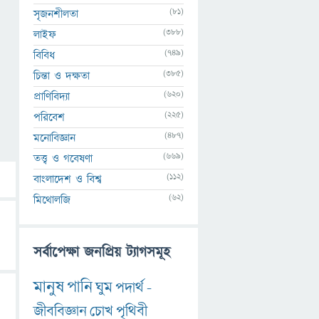
(81)
সৃজনশীলতা
(388)
লাইফ
(749)
বিবিধ
(385)
চিন্তা ও দক্ষতা
(620)
প্রাণিবিদ্যা
(225)
পরিবেশ
(487)
মনোবিজ্ঞান
(669)
তত্ত্ব ও গবেষণা
(112)
বাংলাদেশ ও বিশ্ব
(62)
মিথোলজি
সর্বাপেক্ষা জনপ্রিয় ট্যাগসমূহ
মানুষ
পানি
ঘুম
পদার্থ
-
জীববিজ্ঞান
চোখ
পৃথিবী