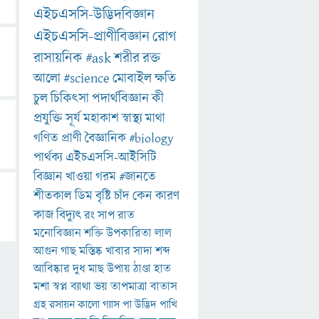
এইচএসসি-উদ্ভিদবিজ্ঞান
এইচএসসি-প্রাণীবিজ্ঞান
রোগ
রাসায়নিক
#ask
শরীর
রক্ত
আলো
#science
মোবাইল
ক্ষতি
চুল
চিকিৎসা
পদার্থবিজ্ঞান
কী
প্রযুক্তি
সূর্য
মহাকাশ
স্বাস্থ্য
মাথা
গণিত
প্রাণী
বৈজ্ঞানিক
#biology
পার্থক্য
এইচএসসি-আইসিটি
বিজ্ঞান
খাওয়া
গরম
#জানতে
শীতকাল
ডিম
বৃষ্টি
চাঁদ
কেন
কারণ
কাজ
বিদ্যুৎ
রং
সাপ
রাত
মনোবিজ্ঞান
শক্তি
উপকারিতা
লাল
আগুন
গাছ
মস্তিষ্ক
খাবার
সাদা
শব্দ
আবিষ্কার
দুধ
মাছ
উপায়
ঠাণ্ডা
হাত
মশা
স্বপ্ন
ব্যাথা
ভয়
তাপমাত্রা
বাতাস
গ্রহ
রসায়ন
কালো
গ্যাস
পা
উদ্ভিদ
পাখি