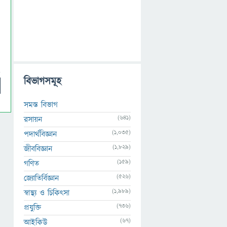
বিভাগসমূহ
সমস্ত বিভাগ
(641)
রসায়ন
(1,035)
পদার্থবিজ্ঞান
(1,829)
জীববিজ্ঞান
(159)
গণিত
(526)
জ্যোতির্বিজ্ঞান
(1,989)
স্বাস্থ্য ও চিকিৎসা
(736)
প্রযুক্তি
(67)
আইকিউ