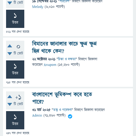
19 সেপ্টেম্বর 2021
"
পরিবেশ
" বিভাগে
জিজ্ঞাসা
করেছেন
টি ভোট
Melody
(
6,010
পয়েন্ট)
1
উত্তর
521
বার দেখা হয়েছে
বিমানের জানালার কাচে ক্ষুদ্র ক্ষুদ্র
0
ছিদ্র থাকে কেন?
টি ভোট
22 অক্টোবর 2021
"
চিন্তা ও দক্ষতা
" বিভাগে
জিজ্ঞাসা
1
করেছেন
Anupom
(
15,280
পয়েন্ট)
উত্তর
715
বার দেখা হয়েছে
বাংলাদেশে ভূমিকম্প কবে হতে
+1
পারে?
টি ভোট
31 মার্চ 2025
"
তত্ত্ব ও গবেষণা
" বিভাগে
জিজ্ঞাসা
করেছেন
1
Admin
(
71,360
পয়েন্ট)
উত্তর
247
বার দেখা হয়েছে