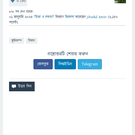
টি ভোট
978
বার দেখা হয়েছে
01 জানুয়ারি 2023
"
চিন্তা ও দক্ষতা
" বিভাগে
জিজ্ঞাসা
করেছেন
Jihadul Amin
(
6,150
পয়েন্ট)
ভূমিকম্প
বিমান
প্রশ্নোত্তরটি শেয়ার করুন
ফেসবুক
লিঙ্কইডিন
Telegram