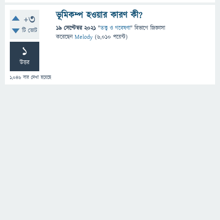
ভূমিকম্প হওয়ার কারণ কী?
+3
19 সেপ্টেম্বর 2021
"
তত্ত্ব ও গবেষণা
" বিভাগে
জিজ্ঞাসা
টি ভোট
করেছেন
Melody
(
6,010
পয়েন্ট)
1
উত্তর
1,046
বার দেখা হয়েছে