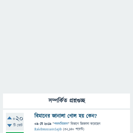
সম্পর্কিত প্রশ্নগুচ্ছ
বিমানের জানালা গোল হয় কেন?
+20
09 মে 2019
"
পদার্থবিজ্ঞান
" বিভাগে
জিজ্ঞাসা
করেছেন
টি ভোট
RakibHossainSajib
(
32,140
পয়েন্ট)