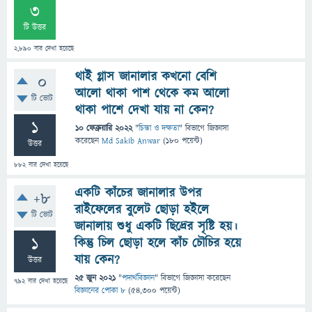
3
টি উত্তর
2,890
বার দেখা হয়েছে
থাই গ্লাস জানালার কখনো বেশি
0
আলো থাকা পাশ থেকে কম আলো
টি ভোট
থাকা পাশে দেখা যায় না কেন?
1
10 ফেব্রুয়ারি 2022
"
চিন্তা ও দক্ষতা
" বিভাগে
জিজ্ঞাসা
করেছেন
Md Sakib Anwar
(
180
পয়েন্ট)
উত্তর
882
বার দেখা হয়েছে
একটি কাঁচের জানালার উপর
+8
রাইফেলের বুলেট ছােড়া হইলে
টি ভোট
জানালায় শুধু একটি ছিদ্রের সৃষ্টি হয়।
1
কিন্তু চিল ছোড়া হলে কাঁচ চৌচির হয়ে
যায় কেন?
উত্তর
25 জুন 2021
"
পদার্থবিজ্ঞান
" বিভাগে
জিজ্ঞাসা
করেছেন
792
বার দেখা হয়েছে
বিজ্ঞানের পোকা ৮
(
54,300
পয়েন্ট)