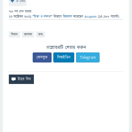
টি ভোট
716
বার দেখা হয়েছে
22 অক্টোবর 2021
"
চিন্তা ও দক্ষতা
" বিভাগে
জিজ্ঞাসা
করেছেন
Anupom
(
15,280
পয়েন্ট)
বিমান
জানালা
কাচ
প্রশ্নোত্তরটি শেয়ার করুন
ফেসবুক
লিঙ্কইডিন
Telegram