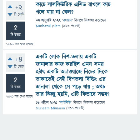
কাচে সালফিউরিক এসিড রাখলে কাচ
+2
গলে যায় না কেন?
টি ভোট
04 জানুয়ারি 2022
"
রসায়ন
" বিভাগে
জিজ্ঞাসা
করেছেন
5
Minhazul Islam
(
980
পয়েন্ট)
টি উত্তর
1,690
বার দেখা হয়েছে
একটি লোক বিশ-তলায় একটি
+4
জানালার কাজ করছিল এমন সময়
টি ভোট
হঠাৎ একটি অাওয়াজে নিচের দিকে
5
তাকাতেই সেই বিশতলা বিল্ডিং এর
জানালা থেকে সে পড়ে যায় ; অথচ
টি উত্তর
তার কিচ্ছু হয়নি, এটি কিভাবে সম্ভব?
2,331
বার দেখা হয়েছে
16 এপ্রিল 2021
"
আইকিউ
" বিভাগে
জিজ্ঞাসা
করেছেন
Munaem Munaem
(
730
পয়েন্ট)