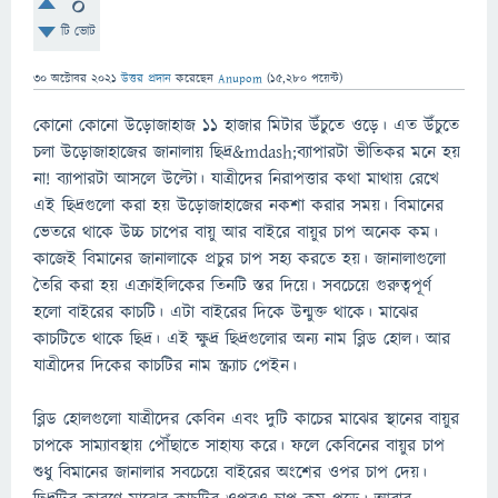
0
টি ভোট
30 অক্টোবর 2021
উত্তর প্রদান
করেছেন
Anupom
(
15,280
পয়েন্ট)
কোনো কোনো উড়োজাহাজ ১১ হাজার মিটার উঁচুতে ওড়ে। এত উঁচুতে
চলা উড়োজাহাজের জানালায় ছিদ্র&mdash;ব্যাপারটা ভীতিকর মনে হয়
না! ব্যাপারটা আসলে উল্টো। যাত্রীদের নিরাপত্তার কথা মাথায় রেখে
এই ছিদ্রগুলো করা হয় উড়োজাহাজের নকশা করার সময়। বিমানের
ভেতরে থাকে উচ্চ চাপের বায়ু আর বাইরে বায়ুর চাপ অনেক কম।
কাজেই বিমানের জানালাকে প্রচুর চাপ সহ্য করতে হয়। জানালাগুলো
তৈরি করা হয় এক্রাইলিকের তিনটি স্তর দিয়ে। সবচেয়ে গুরুত্বপূর্ণ
হলো বাইরের কাচটি। এটা বাইরের দিকে উন্মুক্ত থাকে। মাঝের
কাচটিতে থাকে ছিদ্র। এই ক্ষুদ্র ছিদ্রগুলোর অন্য নাম ব্লিড হোল। আর
যাত্রীদের দিকের কাচটির নাম স্ক্র্যাচ পেইন।
ব্লিড হোলগুলো যাত্রীদের কেবিন এবং দুটি কাচের মাঝের স্থানের বায়ুর
চাপকে সাম্যাবস্থায় পৌঁছাতে সাহায্য করে। ফলে কেবিনের বায়ুর চাপ
শুধু বিমানের জানালার সবচেয়ে বাইরের অংশের ওপর চাপ দেয়।