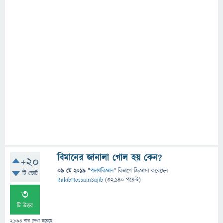
বিমানের জানালা গোল হয় কেন?
+20
09 মে 2019
"
পদার্থবিজ্ঞান
" বিভাগে
জিজ্ঞাসা
করেছেন
টি ভোট
RakibHossainSajib
(
32,140
পয়েন্ট)
3
টি উত্তর
2,894
বার দেখা হয়েছে