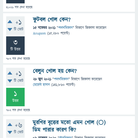
4,026
বার দেখা হয়েছে
ফুটবল গোল কেন?
+1
15 নভেম্বর 2021
"
পদার্থবিজ্ঞান
" বিভাগে
জিজ্ঞাসা
করেছেন
টি ভোট
Anupom
(
15,280
পয়েন্ট)
3
টি উত্তর
707
বার দেখা হয়েছে
বেলুন গোল হয় কেন?
+1
28 জুন 2021
"
পদার্থবিজ্ঞান
" বিভাগে
জিজ্ঞাসা
করেছেন
টি ভোট
মেহেদী হাসান
(
141,860
পয়েন্ট)
1
উত্তর
702
বার দেখা হয়েছে
মুরগির বৃত্তের মতো এমন গোল (⚪)
+6
ডিম পারার কারণ কি?
টি ভোট