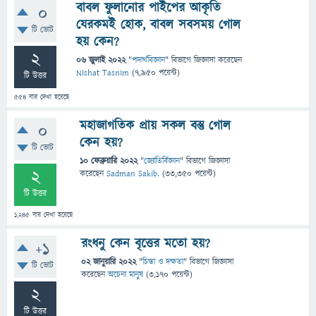
বাবল ফুলানোর পাইপের আকৃতি
0
যেরকমই হোক, বাবল সবসময় গোল
টি ভোট
হয় কেন?
2
06 জুলাই 2022
"
পদার্থবিজ্ঞান
" বিভাগে
জিজ্ঞাসা
করেছেন
Nishat Tasnim
(
7,950
পয়েন্ট)
টি উত্তর
554
বার দেখা হয়েছে
মহাজাগতিক প্রায় সকল বস্তু গোল
0
কেন হয়?
টি ভোট
10 ফেব্রুয়ারি 2022
"
জ্যোতির্বিজ্ঞান
" বিভাগে
জিজ্ঞাসা
2
করেছেন
Sadman Sakib.
(
33,350
পয়েন্ট)
টি উত্তর
1,245
বার দেখা হয়েছে
রংধনু কেন বৃত্তের মতো হয়?
+1
02 জানুয়ারি 2022
"
চিন্তা ও দক্ষতা
" বিভাগে
জিজ্ঞাসা
টি ভোট
করেছেন
অচেনা মানুষ
(
3,170
পয়েন্ট)
2
টি উত্তর