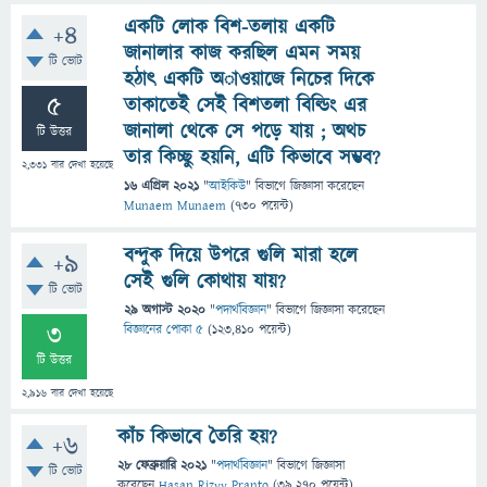
একটি লোক বিশ-তলায় একটি
+4
জানালার কাজ করছিল এমন সময়
টি ভোট
হঠাৎ একটি অাওয়াজে নিচের দিকে
5
তাকাতেই সেই বিশতলা বিল্ডিং এর
জানালা থেকে সে পড়ে যায় ; অথচ
টি উত্তর
তার কিচ্ছু হয়নি, এটি কিভাবে সম্ভব?
2,331
বার দেখা হয়েছে
16 এপ্রিল 2021
"
আইকিউ
" বিভাগে
জিজ্ঞাসা
করেছেন
Munaem Munaem
(
730
পয়েন্ট)
বন্দুক দিয়ে উপরে গুলি মারা হলে
+9
সেই গুলি কোথায় যায়?
টি ভোট
29 অগাস্ট 2020
"
পদার্থবিজ্ঞান
" বিভাগে
জিজ্ঞাসা
করেছেন
3
বিজ্ঞানের পোকা ৫
(
123,410
পয়েন্ট)
টি উত্তর
2,916
বার দেখা হয়েছে
কাঁচ কিভাবে তৈরি হয়?
+6
28 ফেব্রুয়ারি 2021
"
পদার্থবিজ্ঞান
" বিভাগে
জিজ্ঞাসা
টি ভোট
করেছেন
Hasan Rizvy Pranto
(
39,270
পয়েন্ট)