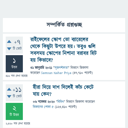
সম্পর্কিত প্রশ্নগুচ্ছ
রাইফেলের স্কোপ তো ব্যারেলের
+7
থেকে কিছুটা উপরে হয়। তবুও গুলি
টি ভোট
সবসময় স্কোপের নিশানা বরাবর হিট
1
হয় কিভাবে?
উত্তর
31 জানুয়ারি 2021
"
সৃজনশীলতা
" বিভাগে
জিজ্ঞাসা
করেছেন
Samsun Nahar Priya
(
47,710
পয়েন্ট)
416
বার দেখা হয়েছে
হীরা দিয়ে দাগ দিলেই কাঁচ কেটে
+11
যায় কেন?
টি ভোট
06 নভেম্বর 2020
"
বিবিধ
" বিভাগে
জিজ্ঞাসা
করেছেন
2
বিজ্ঞানের পোকা ৫
(
123,410
পয়েন্ট)
টি উত্তর
2,320
বার দেখা হয়েছে