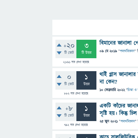
বিমানের জানালা 
+20
3
09 মে 2019
"
পদার্থবিজ্ঞান
" 
টি ভোট
টি উত্তর
2,891
বার দেখা হয়েছে
থাই গ্লাস জানাল
0
1
না কেন?
টি ভোট
উত্তর
10 ফেব্রুয়ারি 2022
"
চিন্তা ও
882
বার দেখা হয়েছে
একটি কাঁচের জানাল
+8
1
সৃষ্টি হয়। কিন্তু 
টি ভোট
উত্তর
25 জুন 2021
"
পদার্থবিজ্ঞান
" 
792
বার দেখা হয়েছে
কাচে সালফিউরিক 