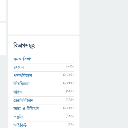
বিভাগসমূহ
সমস্ত বিভাগ
(641)
রসায়ন
(1,035)
পদার্থবিজ্ঞান
(1,830)
জীববিজ্ঞান
(159)
গণিত
(526)
জ্যোতির্বিজ্ঞান
(1,989)
স্বাস্থ্য ও চিকিৎসা
(736)
প্রযুক্তি
(67)
আইকিউ