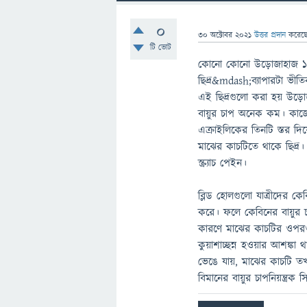
0
30 অক্টোবর 2021
উত্তর প্রদান
করেছ
টি ভোট
কোনো কোনো উড়োজাহাজ ১১ 
ছিদ্র&mdash;ব্যাপারটা ভীত
এই ছিদ্রগুলো করা হয় উড়ো
বায়ুর চাপ অনেক কম। কাজেই
এক্রাইলিকের তিনটি স্তর দিয়
মাঝের কাচটিতে থাকে ছিদ্র। 
স্ক্র্যাচ পেইন।
ব্লিড হোলগুলো যাত্রীদের কেব
করে। ফলে কেবিনের বায়ুর চ
কারণে মাঝের কাচটির ওপরও
কুয়াশাচ্ছন্ন হওয়ার আশঙ্ক
ভেঙে যায়, মাঝের কাচটি তখন
বিমানের বায়ুর চাপনিয়ন্ত্রক 