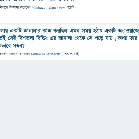
বিভাগে
জিজ্ঞাসা
করেছেন
Minhazul Islam
(
980
পয়েন্ট)
লায় একটি জানালার কাজ করছিল এমন সময় হঠাৎ একটি অাওয়াজে
েই সেই বিশতলা বিল্ডিং এর জানালা থেকে সে পড়ে যায় ; অথচ তার
িভাবে সম্ভব?
বিভাগে
জিজ্ঞাসা
করেছেন
Munaem Munaem
(
730
পয়েন্ট)