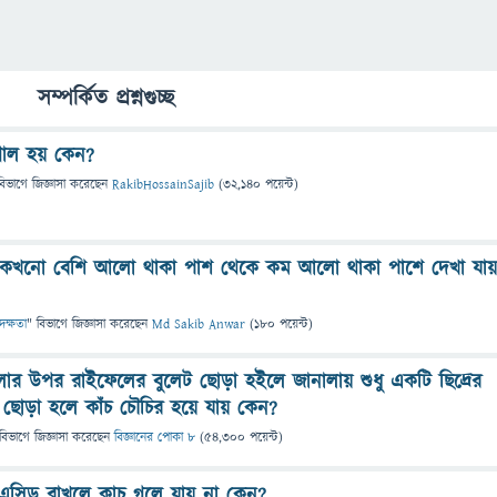
সম্পর্কিত প্রশ্নগুচ্ছ
গোল হয় কেন?
বিভাগে
জিজ্ঞাসা
করেছেন
RakibHossainSajib
(
32,140
পয়েন্ট)
ার কখনো বেশি আলো থাকা পাশ থেকে কম আলো থাকা পাশে দেখা যায়
 দক্ষতা
" বিভাগে
জিজ্ঞাসা
করেছেন
Md Sakib Anwar
(
180
পয়েন্ট)
ার উপর রাইফেলের বুলেট ছােড়া হইলে জানালায় শুধু একটি ছিদ্রের
চিল ছোড়া হলে কাঁচ চৌচির হয়ে যায় কেন?
বিভাগে
জিজ্ঞাসা
করেছেন
বিজ্ঞানের পোকা ৮
(
54,300
পয়েন্ট)
এসিড রাখলে কাচ গলে যায় না কেন?