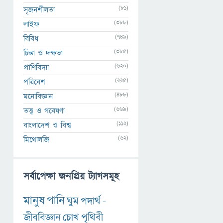
(81)
সৃজনশীলতা
(388)
লাইফ
(749)
বিবিধ
(385)
চিন্তা ও দক্ষতা
(620)
প্রাণিবিদ্যা
(225)
পরিবেশ
(488)
মনোবিজ্ঞান
(669)
তত্ত্ব ও গবেষণা
(112)
বাংলাদেশ ও বিশ্ব
(62)
মিথোলজি
সর্বাপেক্ষা জনপ্রিয় ট্যাগসমূহ
মানুষ
পানি
ঘুম
পদার্থ
-
জীববিজ্ঞান
চোখ
পৃথিবী