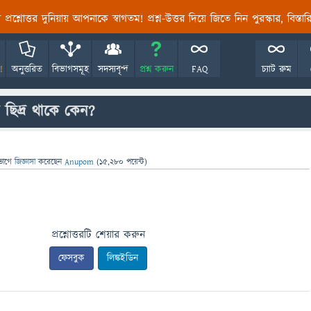
তির প্রশ্নোত্তর দুনিয়ায় আপনাকে স্বাগতম! প্রশ্ন-উত্তর দিয়ে জিতে নিন পুরস্কার, বিস্ত
!
অনুত্তরিত
বিভাগসমূহ
সদস্যবৃন্দ
প্রশ্ন করুন
FAQ
চ্যাট রুম
দ্র ছিদ্র থাকে কেন?
ভাগে
জিজ্ঞাসা
করেছেন
Anupom
(
15,280
পয়েন্ট)
প্রশ্নোত্তরটি শেয়ার করুন
ফেসবুক
লিঙ্কইডিন