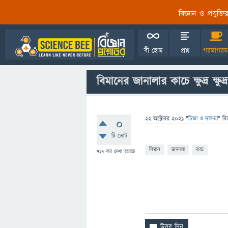
বিজ্ঞান ও প্রযুক্
বী হোম
প্রশ্ন
গরমাগরম
বিমানের জানালার কাচে ক্ষুদ্র ক্ষু
22 অক্টোবর 2021
"
চিন্তা ও দক্ষতা
" বি
0
টি ভোট
বিমান
জানালা
কাচ
717
বার দেখা হয়েছে