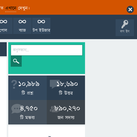
ারিত
এখানে
দেখুন।
পোল
ব্যাজ
টপ ইউজার
লগ ইন
10,989
18,690
টি প্রশ্ন
টি উত্তর
4,750
890,270
টি মন্তব্য
জন সদস্য