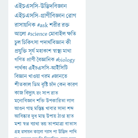
এইচএসসি-উদ্ভিদবিজ্ঞান
এইচএসসি-প্রাণীবিজ্ঞান
রোগ
রাসায়নিক
#ask
শরীর
রক্ত
আলো
#science
মোবাইল
ক্ষতি
চুল
চিকিৎসা
পদার্থবিজ্ঞান
কী
প্রযুক্তি
সূর্য
মহাকাশ
স্বাস্থ্য
মাথা
গণিত
প্রাণী
বৈজ্ঞানিক
#biology
পার্থক্য
এইচএসসি-আইসিটি
বিজ্ঞান
খাওয়া
গরম
#জানতে
শীতকাল
ডিম
বৃষ্টি
চাঁদ
কেন
কারণ
কাজ
বিদ্যুৎ
রং
সাপ
রাত
মনোবিজ্ঞান
শক্তি
উপকারিতা
লাল
আগুন
গাছ
মস্তিষ্ক
খাবার
সাদা
শব্দ
আবিষ্কার
দুধ
মাছ
উপায়
ঠাণ্ডা
হাত
মশা
স্বপ্ন
ব্যাথা
ভয়
তাপমাত্রা
বাতাস
গ্রহ
রসায়ন
কালো
গ্যাস
পা
উদ্ভিদ
পাখি