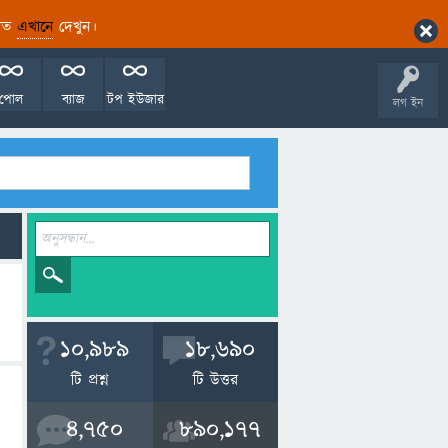
ারিত
এখানে
দেখুন।
পোল
ব্যাজ
টপ ইউজার
লগ ইন
10,989
18,690
টি প্রশ্ন
টি উত্তর
4,750
890,177