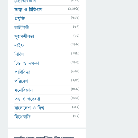
জ্যোতির্বিজ্ঞান
(1,989)
স্বাস্থ্য ও চিকিৎসা
(736)
প্রযুক্তি
(67)
আইকিউ
(81)
সৃজনশীলতা
(388)
লাইফ
(749)
বিবিধ
(385)
চিন্তা ও দক্ষতা
(620)
প্রাণিবিদ্যা
(225)
পরিবেশ
(488)
মনোবিজ্ঞান
(669)
তত্ত্ব ও গবেষণা
(112)
বাংলাদেশ ও বিশ্ব
(62)
মিথোলজি