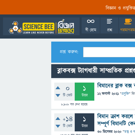
বিজ্ঞান ও প্রযুক্
বী হোম
প্রশ্ন
গরমাগরম
প্রশ্ন করুন:
ব্লাকবক্স ট্যাগধারী সাম্প্রতিক প্রশ্
বিমানের ব্লাক বক্স
0
1
12 অগাস্ট 2021
"
প্রযুক্তি
" বি
টি ভোট
উত্তর
8,908
বার দেখা হয়েছে
বিমান ক্রাশ করলে 
+14
1
সম্পূর্ণ বিমানটি 
টি ভোট
উত্তর
30 ডিসেম্বর 2020
"
তত্ত্ব ও