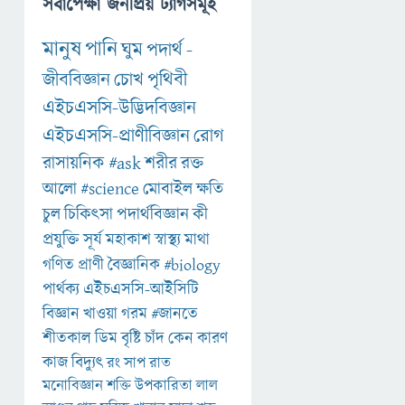
সর্বাপেক্ষা জনপ্রিয় ট্যাগসমূহ
মানুষ
পানি
ঘুম
পদার্থ
-
জীববিজ্ঞান
চোখ
পৃথিবী
এইচএসসি-উদ্ভিদবিজ্ঞান
এইচএসসি-প্রাণীবিজ্ঞান
রোগ
রাসায়নিক
#ask
শরীর
রক্ত
আলো
#science
মোবাইল
ক্ষতি
চুল
চিকিৎসা
পদার্থবিজ্ঞান
কী
প্রযুক্তি
সূর্য
মহাকাশ
স্বাস্থ্য
মাথা
গণিত
প্রাণী
বৈজ্ঞানিক
#biology
পার্থক্য
এইচএসসি-আইসিটি
বিজ্ঞান
খাওয়া
গরম
#জানতে
শীতকাল
ডিম
বৃষ্টি
চাঁদ
কেন
কারণ
কাজ
বিদ্যুৎ
রং
সাপ
রাত
মনোবিজ্ঞান
শক্তি
উপকারিতা
লাল