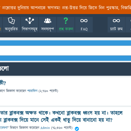
তির প্রশ্নোত্তর দুনিয়ায় আপনাকে স্বাগতম! প্রশ্ন-উত্তর দিয়ে জিতে নিন পুরস্কার, বিস্ত
!
অনুত্তরিত
বিভাগসমূহ
সদস্যবৃন্দ
প্রশ্ন করুন
FAQ
চ্যাট রুম
নগুলো
 কী?
ভাগে
জিজ্ঞাসা
করেছেন
প্যারাফিন
(
2,760
পয়েন্ট)
তার ব্লাকবক্স অক্ষত থাকে। কখনো ব্লাকবক্স ধ্বংস হয় না। তাহলে
কেন ব্লাকবক্স দিয়ে মানে সেই একই ধাতু দিয়ে বানানো হয় না?
 গবেষণা
" বিভাগে
জিজ্ঞাসা
করেছেন
Admin
(
71,360
পয়েন্ট)