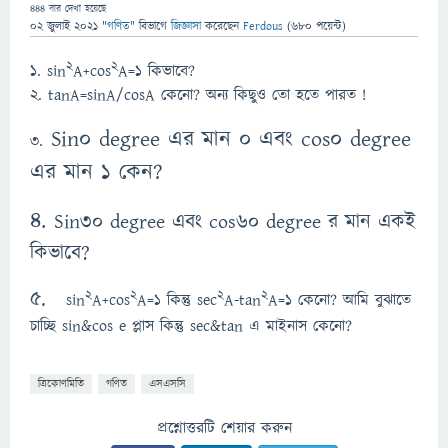
444
বার দেখা হয়েছে
02 জুলাই 2021
"
গণিত
" বিভাগে
জিজ্ঞাসা
করেছেন
Ferdous
(
680
পয়েন্ট)
2
2
১. sin
A+cos
A=1 কিভাবে?
২. tanA=sinA/cosA কেনো? অন্য কিছুও তো হতে পারত !
Sin0 degree এর মান 0 এবং cos0 degree
৩.
এর মান 1 কেন?
৪.
Sin30 degree এবং cos60 degree র মান একই
কিভাবে?
৫.
2
2
2
2
sin
A+cos
A=1 কিন্তু sec
A-tan
A=1 কেনো? আমি বুঝাতে
চাচ্ছি sin&cos e প্লাস কিন্তু sec&tan এ মাইনাস কেনো?
ত্রিকোণমিতি
গণিত
এসএসসি
প্রশ্নোত্তরটি শেয়ার করুন