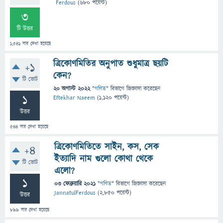
Ferdous
(
680
পয়েন্ট)
3
টি উত্তর
1,541
বার দেখা হয়েছে
ত্রিকোণমিতির অনুপাত শুধুমাত্র ছয়টি
+1
কেন?
টি ভোট
20 অগাস্ট 2022
"
গণিত
" বিভাগে
জিজ্ঞাসা
করেছেন
1
Eftekhar Naeem
(
1,120
পয়েন্ট)
উত্তর
544
বার দেখা হয়েছে
ত্রিকোণমিতিতে সাইন, কস, সেক
+4
ইত্যাদি নাম গুলো কোথা থেকে
টি ভোট
এলো?
1
03 ফেব্রুয়ারি 2021
"
গণিত
" বিভাগে
জিজ্ঞাসা
করেছেন
JannatulFerdous
(
2,850
পয়েন্ট)
উত্তর
899
বার দেখা হয়েছে