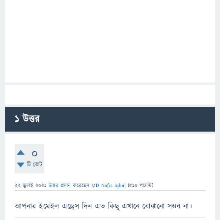
1
উত্তর
0
টি ভোট
22 জুলাই 2021
উত্তর প্রদান
করেছেন
MD Nafiz Iqbal
(
510
পয়েন্ট)
আপনার ইমেইল এড্রেস দিন এত কিছু এখানে বোঝানো সম্ভব না।