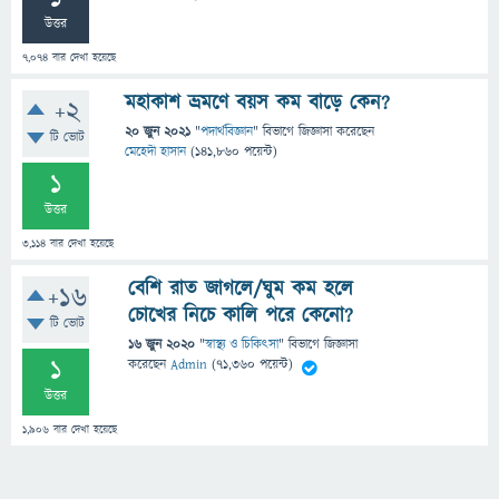
উত্তর
7,074
বার দেখা হয়েছে
মহাকাশ ভ্রমণে বয়স কম বাড়ে কেন?
+2
20 জুন 2021
"
পদার্থবিজ্ঞান
" বিভাগে
জিজ্ঞাসা
করেছেন
টি ভোট
মেহেদী হাসান
(
141,860
পয়েন্ট)
1
উত্তর
3,114
বার দেখা হয়েছে
বেশি রাত জাগলে/ঘুম কম হলে
+16
চোখের নিচে কালি পরে কেনো?
টি ভোট
16 জুন 2020
"
স্বাস্থ্য ও চিকিৎসা
" বিভাগে
জিজ্ঞাসা
1
করেছেন
Admin
(
71,360
পয়েন্ট)
উত্তর
1,906
বার দেখা হয়েছে