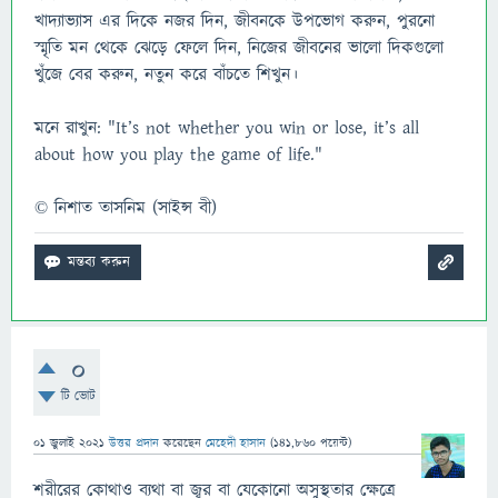
খাদ্যাভ্যাস এর দিকে নজর দিন, জীবনকে উপভোগ করুন, পুরনো
স্মৃতি মন থেকে ঝেড়ে ফেলে দিন, নিজের জীবনের ভালো দিকগুলো
খুঁজে বের করুন, নতুন করে বাঁচতে শিখুন।
মনে রাখুন: "It’s not whether you win or lose, it’s all
about how you play the game of life."
© নিশাত তাসনিম (সাইন্স বী)
0
টি ভোট
01 জুলাই 2021
উত্তর প্রদান
করেছেন
মেহেদী হাসান
(
141,860
পয়েন্ট)
শরীরের কোথাও ব্যথা বা জ্বর বা যেকোনো অসুস্থতার ক্ষেত্রে