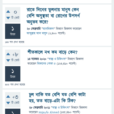
রাতে দিনের তুলনায় মানুষ কেন
0
বেশি অসুস্থতা বা রোগের উপসর্গ
টি ভোট
অনুভব করে?
1
20 ফেব্রুয়ারি
"
মনোবিজ্ঞান
" বিভাগে
জিজ্ঞাসা
করেছেন
আব্দুল্লাহ আল মাসুদ
(
2,400
পয়েন্ট)
উত্তর
144
বার দেখা হয়েছে
শীতকালে নখ কম বাড়ে কেন?
+8
14 নভেম্বর 2020
"
স্বাস্থ্য ও চিকিৎসা
" বিভাগে
জিজ্ঞাসা
টি ভোট
করেছেন
বিজ্ঞানের পোকা ৫
(
123,410
পয়েন্ট)
1
উত্তর
455
বার দেখা হয়েছে
চুল নাকি যত বেশি যত বেশি কাটা
+3
হয়, তত বাড়ে-এটা কি ঠিক?
টি ভোট
28 ফেব্রুয়ারি 2021
"
স্বাস্থ্য ও চিকিৎসা
" বিভাগে
জিজ্ঞাসা
1
করেছেন
Hojayfa Ahmed
(
135,490
পয়েন্ট)