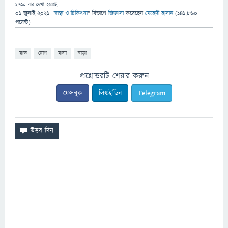
1,710
বার দেখা হয়েছে
01 জুলাই 2021
"
স্বাস্থ্য ও চিকিৎসা
" বিভাগে
জিজ্ঞাসা
করেছেন
মেহেদী হাসান
(
141,860
পয়েন্ট)
রাত
রোগ
মাত্রা
বাড়া
প্রশ্নোত্তরটি শেয়ার করুন
ফেসবুক
লিঙ্কইডিন
Telegram