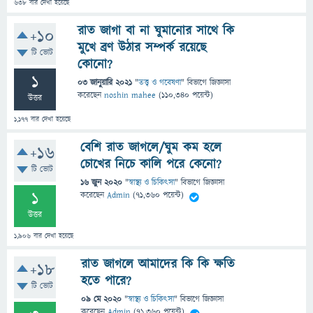
638
বার দেখা হয়েছে
রাত জাগা বা না ঘুমানোর সাথে কি
+10
মুখে ব্রণ উঠার সম্পর্ক রয়েছে
টি ভোট
কোনো?
1
03 জানুয়ারি 2021
"
তত্ত্ব ও গবেষণা
" বিভাগে
জিজ্ঞাসা
করেছেন
noshin mahee
(
110,340
পয়েন্ট)
উত্তর
1,177
বার দেখা হয়েছে
বেশি রাত জাগলে/ঘুম কম হলে
+16
চোখের নিচে কালি পরে কেনো?
টি ভোট
16 জুন 2020
"
স্বাস্থ্য ও চিকিৎসা
" বিভাগে
জিজ্ঞাসা
1
করেছেন
Admin
(
71,360
পয়েন্ট)
উত্তর
1,906
বার দেখা হয়েছে
রাত জাগলে আমাদের কি কি ক্ষতি
+18
হতে পারে?
টি ভোট
09 মে 2020
"
স্বাস্থ্য ও চিকিৎসা
" বিভাগে
জিজ্ঞাসা
করেছেন
Admin
(
71,360
পয়েন্ট)