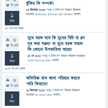
0
ঝুঁকির কি সম্পর্ক?
টি ভোট
06 ডিসেম্বর 2023
"
স্বাস্থ্য ও চিকিৎসা
" বিভাগে
জিজ্ঞাসা
1
করেছেন
Mahfuzur Rahman RM
(
9,390
পয়েন্ট)
উত্তর
510
বার দেখা হয়েছে
মুখে বরফ ঘষে কি মুখের বিচি বা ব্রণ
0
দূর করা সম্ভব? বা মুখে বরফ ঘষলে
টি ভোট
কি কোনো উপকারিতা আছে?
1
18 মে 2022
"
স্বাস্থ্য ও চিকিৎসা
" বিভাগে
জিজ্ঞাসা
করেছেন
Sʌzɩɗ Hossʌɩŋ
(
260
পয়েন্ট)
উত্তর
1,579
বার দেখা হয়েছে
অতিরিক্ত রাত জাগা পরিহার করতে
0
পারি কিভাবে?
টি ভোট
21 ডিসেম্বর 2021
"
স্বাস্থ্য ও চিকিৎসা
" বিভাগে
জিজ্ঞাসা
1
করেছেন
ib.rahim
(
120
পয়েন্ট)
উত্তর