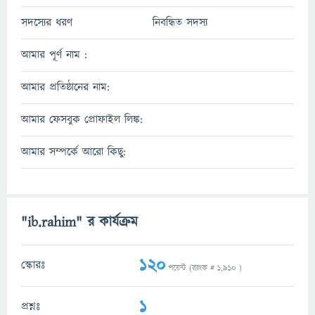
সদস্যের ধরণ
নিবন্ধিত সদস্য
আমার পূর্ণ নাম :
আমার প্রতিষ্ঠানের নাম:
আমার ফেসবুক প্রোফাইল লিঙ্ক:
আমার সম্পর্কে আরো কিছু:
"ib.rahim" র কার্যক্রম
120
স্কোরঃ
পয়েন্ট (র‌্যাংক #
1,910
)
1
প্রশ্নঃ