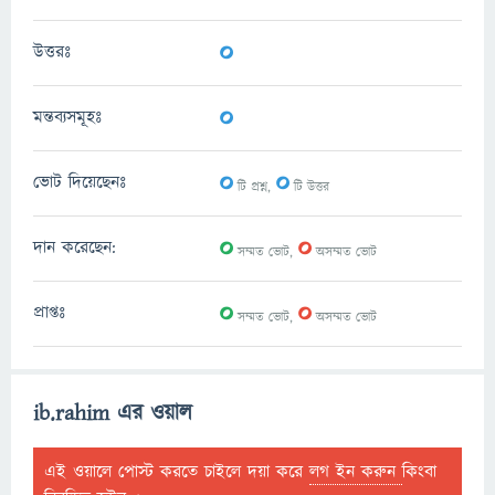
0
উত্তরঃ
0
মন্তব্যসমূহঃ
0
0
ভোট দিয়েছেনঃ
টি প্রশ্ন,
টি উত্তর
0
0
দান করেছেন:
সম্মত ভোট,
অসম্মত ভোট
0
0
প্রাপ্তঃ
সম্মত ভোট,
অসম্মত ভোট
ib.rahim এর ওয়াল
এই ওয়ালে পোস্ট করতে চাইলে দয়া করে
লগ ইন করুন
কিংবা