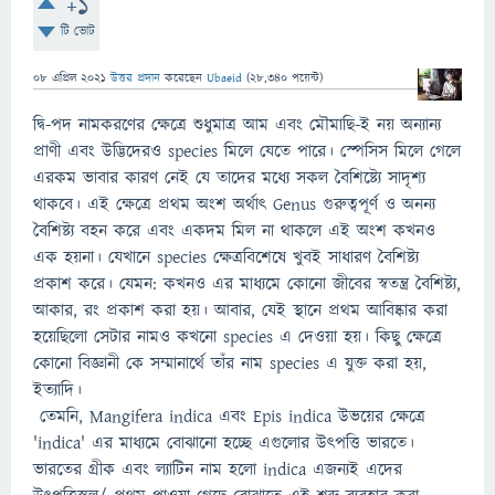
+1
টি ভোট
08 এপ্রিল 2021
উত্তর প্রদান
করেছেন
Ubaeid
(
28,340
পয়েন্ট)
দ্বি-পদ নামকরণের ক্ষেত্রে শুধুমাত্র আম এবং মৌমাছি-ই নয় অন্যান্য
প্রাণী এবং উদ্ভিদেরও species মিলে যেতে পারে। স্পেসিস মিলে গেলে
এরকম ভাবার কারণ নেই যে তাদের মধ্যে সকল বৈশিষ্ট্যে সাদৃশ্য
থাকবে। এই ক্ষেত্রে প্রথম অংশ অর্থাৎ Genus গুরুত্বপূর্ণ ও অনন্য
বৈশিষ্ট্য বহন করে এবং একদম মিল না থাকলে এই অংশ কখনও
এক হয়না। যেখানে species ক্ষেত্রবিশেষে খুবই সাধারণ বৈশিষ্ট্য
প্রকাশ করে। যেমন: কখনও এর মাধ্যমে কোনো জীবের স্বতন্ত্র বৈশিষ্ট্য,
আকার, রং প্রকাশ করা হয়। আবার, যেই স্থানে প্রথম আবিষ্কার করা
হয়েছিলো সেটার নামও কখনো species এ দেওয়া হয়। কিছু ক্ষেত্রে
কোনো বিজ্ঞানী কে সম্মানার্থে তাঁর নাম species এ যুক্ত করা হয়,
ইত্যাদি।
তেমনি, Mangifera indica এবং Epis indica উভয়ের ক্ষেত্রে
'indica' এর মাধ্যমে বোঝানো হচ্ছে এগুলোর উৎপত্তি ভারতে।
ভারতের গ্রীক এবং ল্যাটিন নাম হলো indica এজন্যই এদের