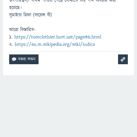
উৎপত্তিস্থল/ প্রথম পাওয়া গেছে বোঝাতে এই শব্দ ব্যবহার করা
হয়েছে।
সুমাইয়া রিফা (সায়েন্স বী)
আরো বিস্তারিত-
১.
https://tomclothier.hort.net/page36.html
২.
https://en.m.wikipedia.org/wiki/Indica