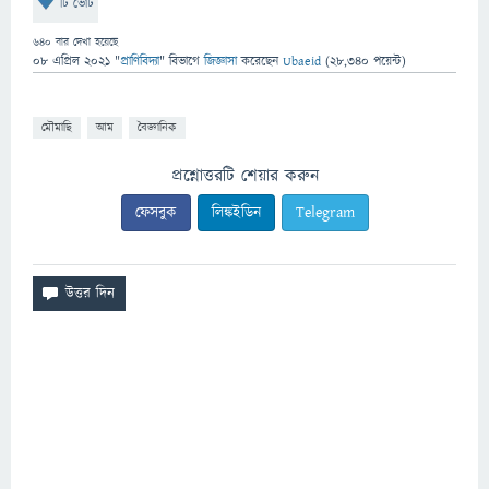
টি ভোট
640
বার দেখা হয়েছে
08 এপ্রিল 2021
"
প্রাণিবিদ্যা
" বিভাগে
জিজ্ঞাসা
করেছেন
Ubaeid
(
28,340
পয়েন্ট)
মৌমাছি
আম
বৈজ্ঞানিক
প্রশ্নোত্তরটি শেয়ার করুন
ফেসবুক
লিঙ্কইডিন
Telegram