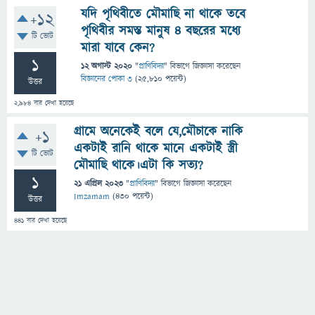
যদি পৃথিবীতে মৌমাছি না থাকে তবে
+12
পৃথিবীর সমস্ত মানুষ ৪ বছরের মধ্যে
টি ভোট
মারা যাবে কেন?
1
12 অগাস্ট 2020
"
প্রাণিবিদ্যা
" বিভাগে
জিজ্ঞাসা
করেছেন
বিজ্ঞানের পোকা ৩
(
25,810
পয়েন্ট)
উত্তর
2,984
বার দেখা হয়েছে
গ্রামে অনেকেই বলে যে,মৌচাকে নাকি
+1
একটাই রানি থাকে মানে একটাই স্ত্রী
টি ভোট
মৌমাছি থাকে।এটা কি সত্য?
1
21 এপ্রিল 2023
"
প্রাণিবিদ্যা
" বিভাগে
জিজ্ঞাসা
করেছেন
Imzamam
(
430
পয়েন্ট)
উত্তর
441
বার দেখা হয়েছে