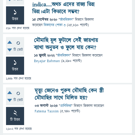
indica.....অথচ এদের রাজ্য ভিন্ন
1
ভিন্ন।এটা কিভাবে সম্ভব?
উত্তর
15 সেপ্টেম্বর 2020
"
জীববিজ্ঞান
" বিভাগে
জিজ্ঞাসা
করেছেন
বিজ্ঞানের পোকা ৩
(
25,810
পয়েন্ট)
518
বার দেখা হয়েছে
মৌমাছি হূল ফুটালে সেই জায়গায়
0
ব্যাথা অনুভব ও ফুলে যায় কেন?
টি ভোট
13 জুলাই 2022
"
জীববিজ্ঞান
" বিভাগে
জিজ্ঞাসা
করেছেন
1
Reyajur Rahman
(
9,290
পয়েন্ট)
উত্তর
1,449
বার দেখা হয়েছে
মৃত্যু জেনেও পুরুষ মৌমাছি কেন স্ত্রী
0
মৌমাছির সাথে মিলিত হয়?
টি ভোট
03 অগাস্ট 2023
"
প্রাণিবিদ্যা
" বিভাগে
জিজ্ঞাসা
করেছেন
2
Fatema Tasnim
(
5,740
পয়েন্ট)
টি উত্তর
2,902
বার দেখা হয়েছে