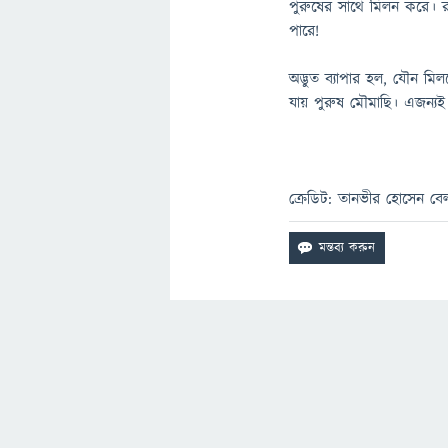
পুরুষের সাথে মিলন করে। র
পারে!
অদ্ভুত ব্যাপার হল, যৌন মি
যায় পুরুষ মৌমাছি। এজন্য
ক্রেডিট: তানভীর হোসেন বে