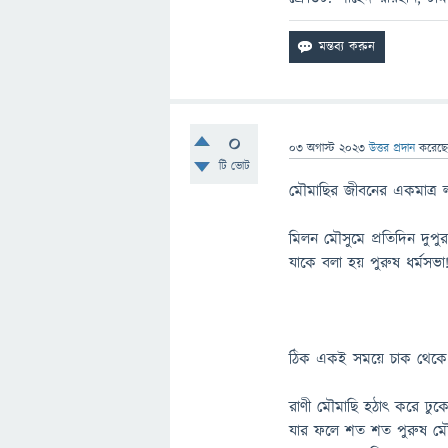
0
03 অগাস্ট 2023
উত্তর প্রদান
করেছ
টি ভোট
মৌমাছির জীবনের একমাত্র ল
মিলন মৌসুমে প্রতিদিন দুপুর
যাকে বলা হয় পুরুষ ধর্মসভা
ঠিক একই সময়ে চাক থেকে র
রাণী মৌমাছি হঠাৎ করে ঢু
যার ফলে শত শত পুরুষ মৌম