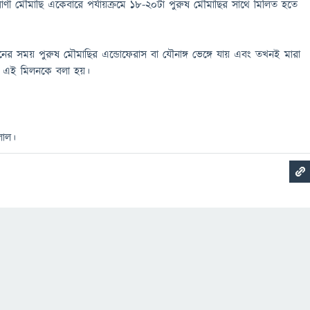
াণী মৌমাছি একেবারে পর্যায়ক্রমে ১৮-২০টা পুরুষ মৌমাছির সাথে মিলিত হতে
লনের সময় পুরুষ মৌমাছির এন্ডোফেরাস বা যৌনাঙ্গ ভেঙ্গে যায় এবং তখনই মারা
ই এই মিলনকে বলা হয়।
লাল।