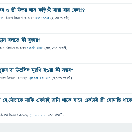
ুষ ও স্ত্রী উভয় ঘাস ফড়িংই মারা যায় কেন??
ান
" বিভাগে
জিজ্ঞাসা
করেছেন
shahadat
(
2,110
পয়েন্ট)
্রোন বলতে কী বুঝায়?
ভাগে
জিজ্ঞাসা
করেছেন
মেহেদী হাসান
(
141,860
পয়েন্ট)
েক পুরুষ বা উভলিঙ্গ মুরগি হওয়া কী সম্ভব?
িভাগে
জিজ্ঞাসা
করেছেন
Nishat Tasnim
(
7,950
পয়েন্ট)
ে যে,মৌচাকে নাকি একটাই রানি থাকে মানে একটাই স্ত্রী মৌমাছি থাক
বিভাগে
জিজ্ঞাসা
করেছেন
Imzamam
(
430
পয়েন্ট)