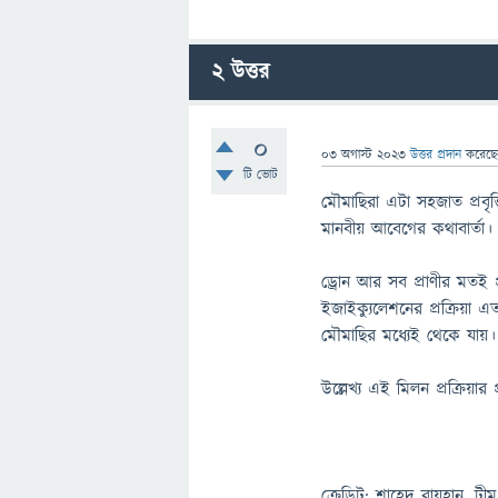
2
উত্তর
0
03 অগাস্ট 2023
উত্তর প্রদান
করেছ
টি ভোট
মৌমাছিরা এটা সহজাত প্রবৃত
মানবীয় আবেগের কথাবার্তা।
ড্রোন আর সব প্রাণীর মতই প্
ইজাইক্যুলেশনের প্রক্রিয়া এত
মৌমাছির মধ্যেই থেকে যায়।
উল্লেখ্য এই মিলন প্রক্রিয়ার
ক্রেডিট: শাহেদ রায়হান, টীম