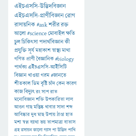
এইচএসসি-উদ্ভিদবিজ্ঞান
এইচএসসি-প্রাণীবিজ্ঞান
রোগ
রাসায়নিক
#ask
শরীর
রক্ত
আলো
#science
মোবাইল
ক্ষতি
চুল
চিকিৎসা
পদার্থবিজ্ঞান
কী
প্রযুক্তি
সূর্য
মহাকাশ
স্বাস্থ্য
মাথা
গণিত
প্রাণী
বৈজ্ঞানিক
#biology
পার্থক্য
এইচএসসি-আইসিটি
বিজ্ঞান
খাওয়া
গরম
#জানতে
শীতকাল
ডিম
বৃষ্টি
চাঁদ
কেন
কারণ
কাজ
বিদ্যুৎ
রং
সাপ
রাত
মনোবিজ্ঞান
শক্তি
উপকারিতা
লাল
আগুন
গাছ
মস্তিষ্ক
খাবার
সাদা
শব্দ
আবিষ্কার
দুধ
মাছ
উপায়
ঠাণ্ডা
হাত
মশা
স্বপ্ন
ব্যাথা
ভয়
তাপমাত্রা
বাতাস
গ্রহ
রসায়ন
কালো
গ্যাস
পা
উদ্ভিদ
পাখি