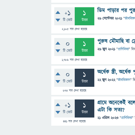
ডিম পাড়ার পর পুর
+1
1
26 সেপ্টেম্বর 2021
"
জীববিজ্ঞ
টি ভোট
উত্তর
2,105
বার দেখা হয়েছে
পুরুষ মৌমাছি বা ড
0
1
26 জুন 2021
"
প্রাণিবিদ্যা
" বি
টি ভোট
উত্তর
1,789
বার দেখা হয়েছে
অর্ধেক স্ত্রী, অর্ধ
0
1
22 জুন 2022
"
জীববিজ্ঞান
" ব
টি ভোট
উত্তর
673
বার দেখা হয়েছে
গ্রামে অনেকেই বল
+1
1
এটা কি সত্য?
টি ভোট
উত্তর
21 এপ্রিল 2023
"
প্রাণিবিদ্যা
" 
441
বার দেখা হয়েছে