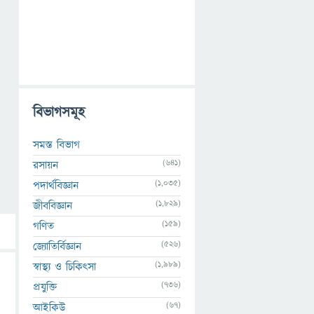
বিভাগসমূহ
সমস্ত বিভাগ
(641)
রসায়ন
(1,035)
পদার্থবিজ্ঞান
(1,829)
জীববিজ্ঞান
(159)
গণিত
(526)
জ্যোতির্বিজ্ঞান
(1,989)
স্বাস্থ্য ও চিকিৎসা
(736)
প্রযুক্তি
(67)
আইকিউ