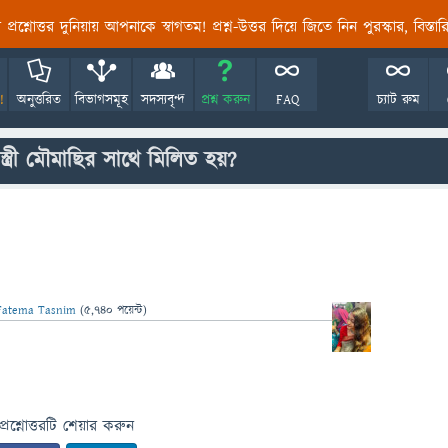
তির প্রশ্নোত্তর দুনিয়ায় আপনাকে স্বাগতম! প্রশ্ন-উত্তর দিয়ে জিতে নিন পুরস্কার, বিস্ত
!
অনুত্তরিত
বিভাগসমূহ
সদস্যবৃন্দ
প্রশ্ন করুন
FAQ
চ্যাট রুম
্ত্রী মৌমাছির সাথে মিলিত হয়?
Fatema Tasnim
(
5,740
পয়েন্ট)
প্রশ্নোত্তরটি শেয়ার করুন