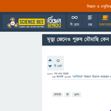
বিজ্ঞান ও প্রযুক্
বী হোম
প্রশ্ন
গরমাগরম
মৃত্যু জেনেও পুরুষ মৌমাছি কেন স
0
টি ভোট
2,900
বার দেখা হয়েছে
03 অগাস্ট 2023
"
প্রাণিবিদ্যা
" বিভাগে
জিজ্ঞাসা
করেছেন
মৌমাছি
স্ত্রী
পুরুষ