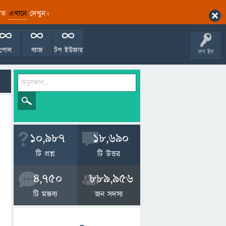
ারিত
এখানে
দেখুন।
পোল
ব্যাজ
টপ ইউজার
লগ ইন
10,987
18,690
টি প্রশ্ন
টি উত্তর
4,750
889,956
টি মন্তব্য
জন সদস্য