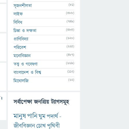
(81)
সৃজনশীলতা
(388)
লাইফ
(749)
বিবিধ
(385)
চিন্তা ও দক্ষতা
(620)
প্রাণিবিদ্যা
(225)
পরিবেশ
(487)
মনোবিজ্ঞান
(669)
তত্ত্ব ও গবেষণা
(112)
বাংলাদেশ ও বিশ্ব
(62)
মিথোলজি
ে।
সর্বাপেক্ষা জনপ্রিয় ট্যাগসমূহ
মানুষ
পানি
ঘুম
পদার্থ
-
জীববিজ্ঞান
চোখ
পৃথিবী