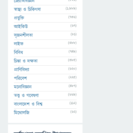
জ্যোতির্বিজ্ঞান
(1,989)
স্বাস্থ্য ও চিকিৎসা
(736)
প্রযুক্তি
(67)
আইকিউ
(81)
সৃজনশীলতা
(388)
লাইফ
(749)
বিবিধ
(385)
চিন্তা ও দক্ষতা
(620)
প্রাণিবিদ্যা
(225)
পরিবেশ
(487)
মনোবিজ্ঞান
(669)
তত্ত্ব ও গবেষণা
(112)
বাংলাদেশ ও বিশ্ব
(62)
মিথোলজি