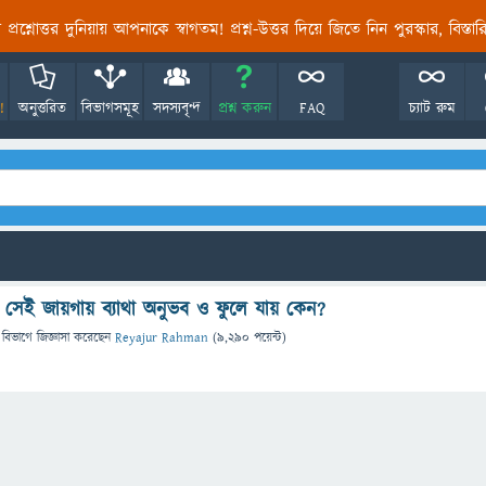
তির প্রশ্নোত্তর দুনিয়ায় আপনাকে স্বাগতম! প্রশ্ন-উত্তর দিয়ে জিতে নিন পুরস্কার, বিস্ত
!
অনুত্তরিত
বিভাগসমূহ
সদস্যবৃন্দ
প্রশ্ন করুন
FAQ
চ্যাট রুম
ে সেই জায়গায় ব্যাথা অনুভব ও ফুলে যায় কেন?
 বিভাগে
জিজ্ঞাসা
করেছেন
Reyajur Rahman
(
9,290
পয়েন্ট)