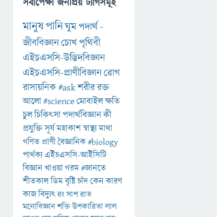
সর্বাপেক্ষা জনপ্রিয় ট্যাগসমূহ
মানুষ
পানি
ঘুম
পদার্থ
-
জীববিজ্ঞান
চোখ
পৃথিবী
এইচএসসি-উদ্ভিদবিজ্ঞান
এইচএসসি-প্রাণীবিজ্ঞান
রোগ
রাসায়নিক
#ask
শরীর
রক্ত
আলো
#science
মোবাইল
ক্ষতি
চুল
চিকিৎসা
পদার্থবিজ্ঞান
কী
প্রযুক্তি
সূর্য
মহাকাশ
স্বাস্থ্য
মাথা
গণিত
প্রাণী
বৈজ্ঞানিক
#biology
পার্থক্য
এইচএসসি-আইসিটি
বিজ্ঞান
খাওয়া
গরম
#জানতে
শীতকাল
ডিম
বৃষ্টি
চাঁদ
কেন
কারণ
কাজ
বিদ্যুৎ
রং
সাপ
রাত
মনোবিজ্ঞান
শক্তি
উপকারিতা
লাল