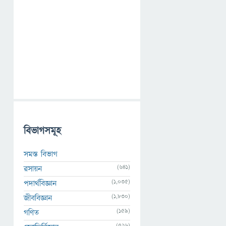
বিভাগসমূহ
সমস্ত বিভাগ
(641)
রসায়ন
(1,035)
পদার্থবিজ্ঞান
(1,830)
জীববিজ্ঞান
(159)
গণিত
(526)