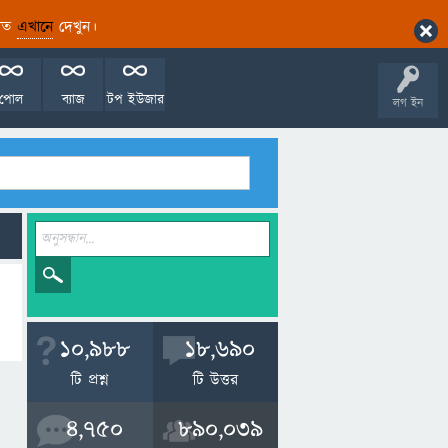
ারিত
এখানে
দেখুন।
পোল
ব্যাজ
টপ ইউজার
লগ ইন
10,988
18,690
টি প্রশ্ন
টি উত্তর
4,750
890,039