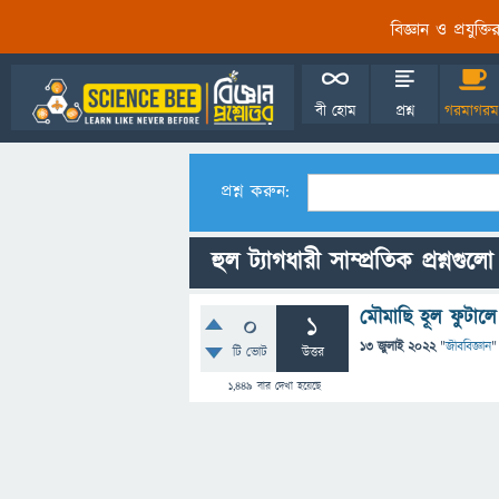
বিজ্ঞান ও প্রযুক্
বী হোম
প্রশ্ন
গরমাগরম
প্রশ্ন করুন:
হুল ট্যাগধারী সাম্প্রতিক প্রশ্নগুলো
মৌমাছি হূল ফুটাল
0
1
13 জুলাই 2022
"
জীববিজ্ঞান
"
টি ভোট
উত্তর
1,449
বার দেখা হয়েছে