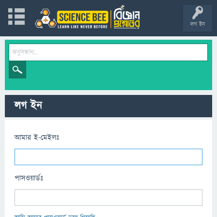
লগ ইন
লগ ইন
আমার ই-মেইলঃ
পাসওয়ার্ডঃ