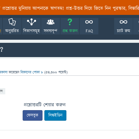
তির প্রশ্নোত্তর দুনিয়ায় আপনাকে স্বাগতম! প্রশ্ন-উত্তর দিয়ে জিতে নিন পুরস্কার, বিস্ত
!
অনুত্তরিত
বিভাগসমূহ
সদস্যবৃন্দ
প্রশ্ন করুন
FAQ
চ্যাট রুম
ন?
িজ্ঞাসা
করেছেন
বিজ্ঞানের পোকা ৮
(
54,300
পয়েন্ট)
য়াস
প্রশ্নোত্তরটি শেয়ার করুন
ফেসবুক
লিঙ্কইডিন