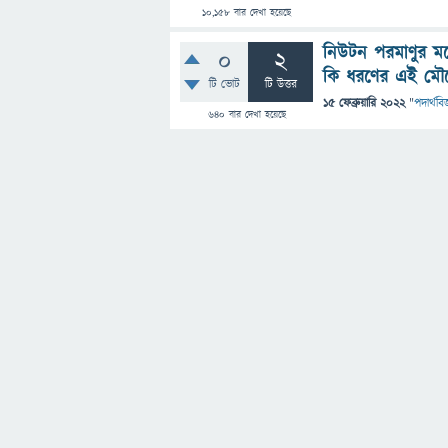
10,158
বার দেখা হয়েছে
নিউটন পরমাণুর মধ
0
2
কি ধরণের এই মৌল
টি ভোট
টি উত্তর
15 ফেব্রুয়ারি 2022
"
পদার্থবিজ
640
বার দেখা হয়েছে