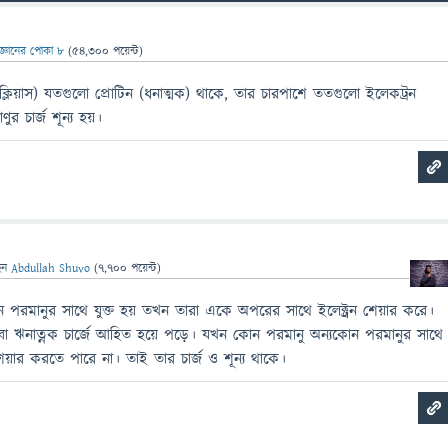
িজ্ঞানের পোকা ৮
(
54,300
পয়েন্ট)
িউক্লিয়াস) যতগুলাে প্রােটিন (ধনাত্মক) থাকে, তার চারপাশে ততগুলাে ইলেকট্রন
ুর চার্জ শূন্য হয়।
েন
Abdullah Shuvo
(
7,700
পয়েন্ট)
পরমানুর সাথে যুক্ত হয় তখন তারা একে অপরের সাথে ইলেক্ট্রন শেয়ার করে।
বা ঋনাত্নক চার্জে আহিত হয়ে পড়ে। যখন কোন পরমানু অন্যকোন পরমানুর সাথে
শেয়ার করতে পারে না। তাই তার চার্জ ও শূন্য থাকে।