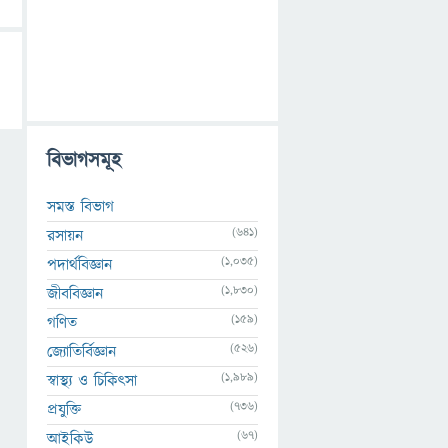
বিভাগসমূহ
সমস্ত বিভাগ
(641)
রসায়ন
(1,035)
পদার্থবিজ্ঞান
(1,830)
জীববিজ্ঞান
(159)
গণিত
(526)
জ্যোতির্বিজ্ঞান
(1,989)
স্বাস্থ্য ও চিকিৎসা
(736)
প্রযুক্তি
(67)
আইকিউ