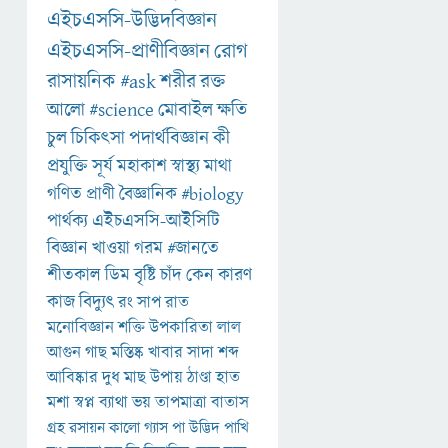
এইচএসসি-উদ্ভিদবিজ্ঞান
এইচএসসি-প্রাণীবিজ্ঞান
রোগ
রাসায়নিক
#ask
শরীর
রক্ত
আলো
#science
মোবাইল
ক্ষতি
চুল
চিকিৎসা
পদার্থবিজ্ঞান
কী
প্রযুক্তি
সূর্য
মহাকাশ
স্বাস্থ্য
মাথা
গণিত
প্রাণী
বৈজ্ঞানিক
#biology
পার্থক্য
এইচএসসি-আইসিটি
বিজ্ঞান
খাওয়া
গরম
#জানতে
শীতকাল
ডিম
বৃষ্টি
চাঁদ
কেন
কারণ
কাজ
বিদ্যুৎ
রং
সাপ
রাত
মনোবিজ্ঞান
শক্তি
উপকারিতা
লাল
আগুন
গাছ
মস্তিষ্ক
খাবার
সাদা
শব্দ
আবিষ্কার
দুধ
মাছ
উপায়
ঠাণ্ডা
হাত
মশা
স্বপ্ন
ব্যাথা
ভয়
তাপমাত্রা
বাতাস
গ্রহ
রসায়ন
কালো
গ্যাস
পা
উদ্ভিদ
পাখি