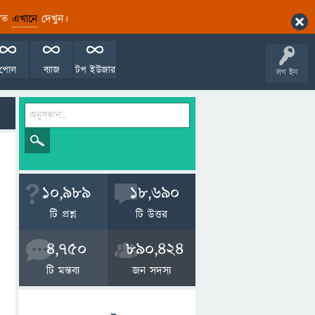
ারিত
এখানে
দেখুন।
পোল
ব্যাজ
টপ ইউজার
লগ ইন
10,989
18,690
টি প্রশ্ন
টি উত্তর
4,750
890,424
টি মন্তব্য
জন সদস্য