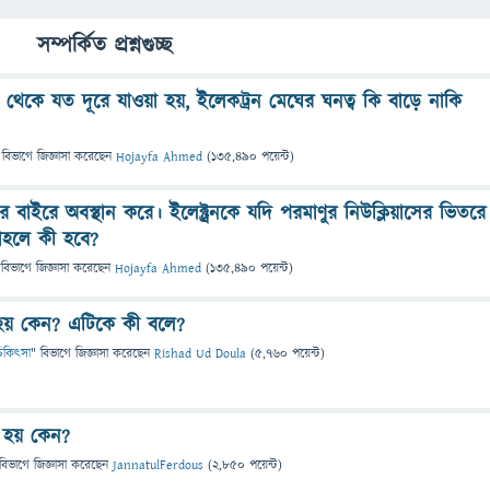
সম্পর্কিত প্রশ্নগুচ্ছ
াস থেকে যত দূরে যাওয়া হয়, ইলেকট্রন মেঘের ঘনত্ব কি বাড়ে নাকি
 বিভাগে
জিজ্ঞাসা
করেছেন
Hojayfa Ahmed
(
135,490
পয়েন্ট)
াসের বাইরে অবস্থান করে। ইলেক্ট্রনকে যদি পরমাণুর নিউক্লিয়াসের ভিতরে
াহলে কী হবে?
 বিভাগে
জিজ্ঞাসা
করেছেন
Hojayfa Ahmed
(
135,490
পয়েন্ট)
ন্য হয় কেন? এটিকে কী বলে?
ও চিকিৎসা
" বিভাগে
জিজ্ঞাসা
করেছেন
Rishad Ud Doula
(
5,760
পয়েন্ট)
া হয় কেন?
বিভাগে
জিজ্ঞাসা
করেছেন
JannatulFerdous
(
2,850
পয়েন্ট)