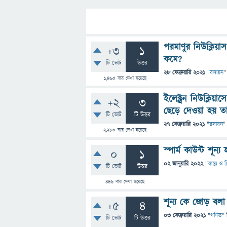
পরমাণুর নিউক্লিয়
+3
1
কমে?
টি ভোট
উত্তর
28 ফেব্রুয়ারি 2021
"
রসায়ন
"
1,465
বার দেখা হয়েছে
ইলেক্ট্রন নিউক্লিয়
+2
3
ছেড়ে দেওয়া হয় ত
টি ভোট
টি উত্তর
27 ফেব্রুয়ারি 2021
"
রসায়ন
"
2,280
বার দেখা হয়েছে
স্পার্ম কাউন্ট শূ
0
1
02 জানুয়ারি 2022
"
স্বাস্থ্য 
টি ভোট
উত্তর
446
বার দেখা হয়েছে
শূন্য কে জোড় বল
+5
4
03 ফেব্রুয়ারি 2021
"
গণিত
" 
টি ভোট
টি উত্তর