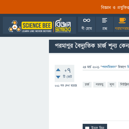
বিজ্ঞান ও প্রযুক্
বী হোম
প্রশ্ন
গরমাগরম
পরমাণুর বৈদ্যুতিক চার্জ শূন্য কে
24 মার্চ 2021
"
পদার্থবিজ্ঞান
" বিভাগে
জ
+7
টি ভোট
চার্জ
পরমাণু
শূন্য
নিউক্লি
661
বার দেখা হয়েছে