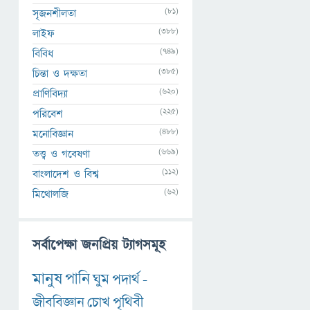
(81)
সৃজনশীলতা
(388)
লাইফ
(749)
বিবিধ
(385)
চিন্তা ও দক্ষতা
(620)
প্রাণিবিদ্যা
(225)
পরিবেশ
(488)
মনোবিজ্ঞান
(669)
তত্ত্ব ও গবেষণা
(112)
বাংলাদেশ ও বিশ্ব
(62)
মিথোলজি
সর্বাপেক্ষা জনপ্রিয় ট্যাগসমূহ
মানুষ
পানি
ঘুম
পদার্থ
-
জীববিজ্ঞান
চোখ
পৃথিবী