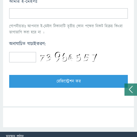
আমার ই-মেইলঃ
গোপনীয়তাঃ আপনার ই-মেইল ঠিকানাটি তৃতীয় কোন পক্ষের নিকট বিক্রয় কিংবা
ভাগাভাগি করা হবে না ।
অনাযাচিত যাচাইকরণ:
মতামত পাঠান