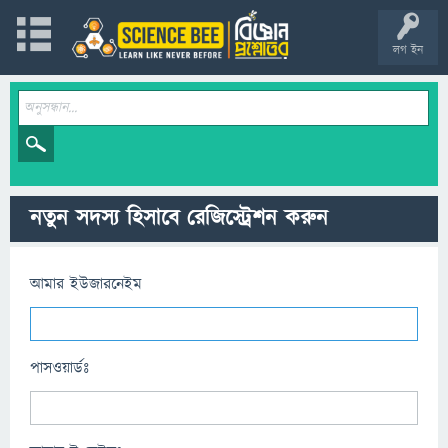
লগ ইন
নতুন সদস্য হিসাবে রেজিস্ট্রেশন করুন
আমার ইউজারনেইম
পাসওয়ার্ডঃ