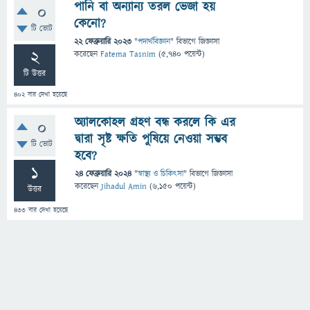
পানি বা অন্যান্য তরল ভেজা হয়
0
কেনো?
টি ভোট
22 ফেব্রুয়ারি 2023
"
পদার্থবিজ্ঞান
" বিভাগে
জিজ্ঞাসা
2
করেছেন
Fatema Tasnim
(
5,740
পয়েন্ট)
টি উত্তর
402
বার দেখা হয়েছে
অ্যালকোহল গ্রহণ বন্ধ করলে কি এর
0
দ্বারা সৃষ্ট ক্ষতি পুষিয়ে নেওয়া সম্ভব
টি ভোট
হবে?
1
24 ফেব্রুয়ারি 2024
"
স্বাস্থ্য ও চিকিৎসা
" বিভাগে
জিজ্ঞাসা
করেছেন
Jihadul Amin
(
6,150
পয়েন্ট)
উত্তর
433
বার দেখা হয়েছে