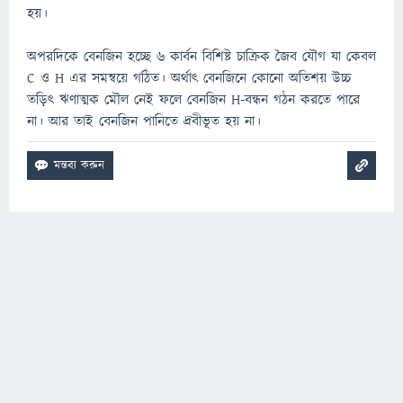
হয়।
অপরদিকে বেনজিন হচ্ছে ৬ কার্বন বিশিষ্ট চাক্রিক জৈব যৌগ যা কেবল
C ও H এর সমন্বয়ে গঠিত। অর্থাৎ বেনজিনে কোনো অতিশয় উচ্চ
তড়িৎ ঋণাত্মক মৌল নেই ফলে বেনজিন H-বন্ধন গঠন করতে পারে
না। আর তাই বেনজিন পানিতে দ্রবীভূত হয় না।