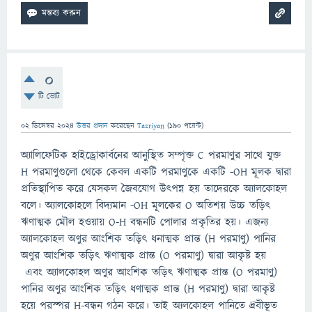
0
টি ভোট
02 ডিসেম্বর 2024
উত্তর প্রদান
করেছেন
Tazriyan
(
190
পয়েন্ট)
অ্যালিফেটিক হাইড্রোকার্বনের আনুস্থিত সম্পৃক্ত C পরমাণুর সাথে যুক্ত
H পরমাণুগুলো থেকে কেবল একটি পরমাণুকে একটি -OH মূলক দ্বারা
প্রতিস্থাপিত করে যেসকল জৈবযোগ উৎপন্ন হয় তাদেরকে অ্যালকোহল
বলে। অ্যালকোহলে বিদ্যমান -OH মূলকের O অতিশয় উচ্চ তড়িৎ
ঋণাত্মক মৌল হওয়ায় O-H বন্ধনটি পোলার প্রকৃতির হয়। এজন্য
অ্যালকোহল অণুর আংশিক তড়িৎ ধনাত্মক প্রান্ত (H পরমাণু) পানির
অণুর আংশিক তড়িৎ ঋণাত্মক প্রান্ত (O পরমাণু) দ্বারা আকৃষ্ট হয়
এবং অ্যালকোহল অণুর আংশিক তড়িৎ ঋণাত্মক প্রান্ত (O পরমাণু)
পানির অণুর আংশিক তড়িৎ ধণাত্মক প্রান্ত (H পরমাণু) দ্বারা আকৃষ্ট
হয়ে পরস্পর H-বন্ধন গঠন করে। তাই অ্যলকোহল পানিতে দ্রবীভূত