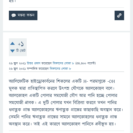
হয়।
+1
টি ভোট
26 জুন 2021
উত্তর প্রদান
করেছেন
বিজ্ঞানের পোকা ৮
(
54,300
পয়েন্ট)
26 জুন 2021
সম্পাদিত
করেছেন
বিজ্ঞানের পোকা ৮
অ্যালিফেটিক হাইড্রোকার্বনের শিকলের একটি H- পরমাণুকে -OH
মূলক দ্বারা প্রতিস্থাপিত করলে উৎপন্ন যৌগকে অ্যালকোহল বলে।
অ্যালকোহল একটি পোলার সমযোজী যৌগ আর পানি হচ্ছে পোলার
সমযোজী দ্রাবক। এ দুটি পোলার যখন বিক্রিয়া করবে তখন পানির
ধনাত্নক প্রান্ত অ্যালকোহলের ঋণাত্নক প্রান্তের কাছাকাছি অবস্থান করে।
তেমনি পানির ঋনাত্নক প্রান্তের সামনে অ্যালকোহলের ধনাত্নক প্রান্ত
অবস্থান করে। তাই এই কারণে অ্যালকোহল পানিতে দ্রবীভূত হয়।