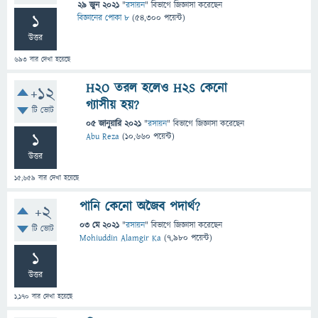
29 জুন 2021
"
রসায়ন
" বিভাগে
জিজ্ঞাসা
করেছেন
1
বিজ্ঞানের পোকা ৮
(
54,300
পয়েন্ট)
উত্তর
693
বার দেখা হয়েছে
H2O তরল হলেও H2S কেনো
+12
গ্যাসীয় হয়?
টি ভোট
05 জানুয়ারি 2021
"
রসায়ন
" বিভাগে
জিজ্ঞাসা
করেছেন
1
Abu Reza
(
10,660
পয়েন্ট)
উত্তর
15,659
বার দেখা হয়েছে
পানি কেনো অজৈব পদার্থ?
+2
03 মে 2021
"
রসায়ন
" বিভাগে
জিজ্ঞাসা
করেছেন
টি ভোট
Mohiuddin Alamgir Ka
(
7,980
পয়েন্ট)
1
উত্তর
1,170
বার দেখা হয়েছে