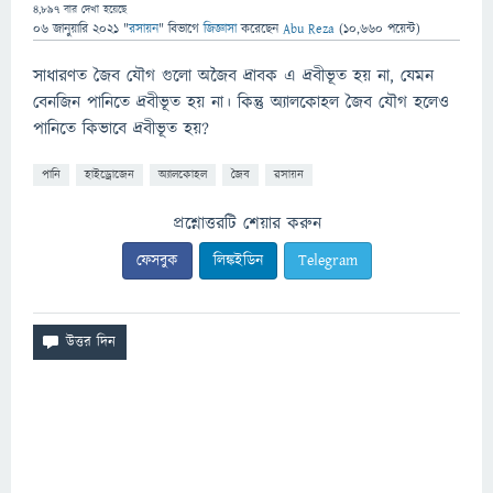
4,897
বার দেখা হয়েছে
06 জানুয়ারি 2021
"
রসায়ন
" বিভাগে
জিজ্ঞাসা
করেছেন
Abu Reza
(
10,660
পয়েন্ট)
সাধারণত জৈব যৌগ গুলো অজৈব দ্রাবক এ দ্রবীভূত হয় না, যেমন
বেনজিন পানিতে দ্রবীভূত হয় না। কিন্তু অ্যালকোহল জৈব যৌগ হলেও
পানিতে কিভাবে দ্রবীভূত হয়?
পানি
হাইড্রোজেন
অ্যালকোহল
জৈব
রসায়ন
প্রশ্নোত্তরটি শেয়ার করুন
ফেসবুক
লিঙ্কইডিন
Telegram