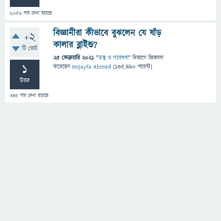
1,056
বার দেখা হয়েছে
বিজ্ঞানীরা কীভাবে বুঝলেন যে ষাঁড়
+2
কালার ব্লাইন্ড?
টি ভোট
25 ফেব্রুয়ারি 2021
"
তত্ত্ব ও গবেষণা
" বিভাগে
জিজ্ঞাসা
1
করেছেন
Hojayfa Ahmed
(
135,490
পয়েন্ট)
উত্তর
345
বার দেখা হয়েছে