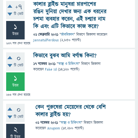
কালার ব্লাইন্ড মানুষরা চারপাশের
+7
রঙিন দুনিয়া দেখার জন্য এক ধরনের
টি ভোট
চশমা ব্যবহার করেন, এই চশ্মার নাম
1
কি এবং এটি কিভাবে কাজ করে?
উত্তর
01 ফেব্রুয়ারি 2021
"
জীববিজ্ঞান
" বিভাগে
জিজ্ঞাসা
করেছেন
JannatulFerdous
(
2,850
পয়েন্ট)
637
বার দেখা হয়েছে
কিভাবে বুঝব আমি বর্ণান্ধ কিনা?
0
17 নভেম্বর 2021
"
স্বাস্থ্য ও চিকিৎসা
" বিভাগে
জিজ্ঞাসা
টি ভোট
করেছেন
Fake Id
(
14,120
পয়েন্ট)
1
উত্তর
233
বার দেখা হয়েছে
কেন পুরুষেরা মেয়েদের থেকে বেশি
0
কালার ব্লাইন্ড হয়?
টি ভোট
01 নভেম্বর 2021
"
স্বাস্থ্য ও চিকিৎসা
" বিভাগে
জিজ্ঞাসা
2
করেছেন
Anupom
(
15,280
পয়েন্ট)
টি উত্তর