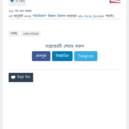
টি ভোট
368
বার দেখা হয়েছে
05 জানুয়ারি 2021
"
জীববিজ্ঞান
" বিভাগে
জিজ্ঞাসা
করেছেন
Abu Reza
(
10,660
পয়েন্ট)
বর্ণান্ধ
color-blind
প্রশ্নোত্তরটি শেয়ার করুন
ফেসবুক
লিঙ্কইডিন
Telegram