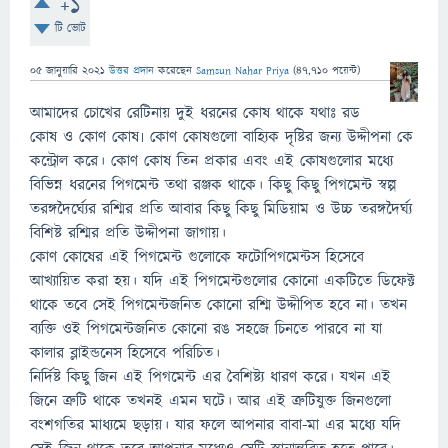
+1
টি ভোট
05 জানুয়ারি 2021
উত্তর প্রদান
করেছেন
Samsun Nahar Priya
(
47,710
পয়েন্ট)
আমাদের চোখের রেটিনায় দুই ধরনের কোষ থাকে যথাঃ রড
কোষ ও কোণ কোষ৷ কোণ কোষগুলো বাহ্যিক দৃষ্টির জন্য উদ্দীপনা কে
কন্ট্রোল করে। কোণ কোষ তিন প্রকার এবং এই কোষগুলোর মধ্যে
বিভিন্ন ধরনের পিগমেন্ট তথা রঞ্জক থাকে। কিছু কিছু পিগমেন্ট স্বল্প
তরঙ্গদৈর্ঘ্যের রশ্মির প্রতি আবার কিছু কিছু মিডিয়াম ও উচ্চ তরঙ্গদৈর্ঘ্য
বিশিষ্ট রশ্মির প্রতি উদ্দীপনা জাগায়।
কোণ কোষের এই পিগমেন্ট গুলোকে ফটোপিগমেন্টস হিসেবে
আখ্যায়িত করা হয়। যদি এই পিগমেন্টগুলোর কোনো একটিতে ডিফেক্ট
থাকে তবে সেই পিগমেন্টজনিত কোনো রশ্মি উদ্দীপিত হবে না। তখন
ব্যক্তি ওই পিগমেন্টজনিত কোনো রঙ সহজে চিনতে পারবে না যা
কালার ব্লাইন্ডনেস হিসেবে পরিচিত।
নির্দিষ্ট কিছু জিন এই পিগমেন্ট এর বৈশিষ্ট্য ধারণ করে। যখন এই
জিনে ত্রুটি থাকে তখনই এমন ঘটে। আর এই ত্রুটিযুক্ত জিনগুলো
বংশগতির মাধ্যমে ছড়ায়। যার ফলে আপনার বাবা-মা এর মধ্যে যদি