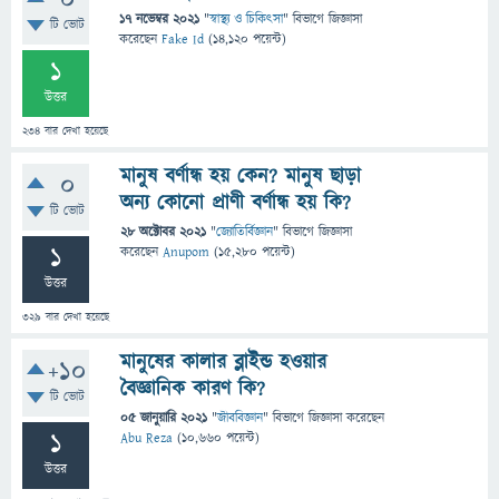
0
17 নভেম্বর 2021
"
স্বাস্থ্য ও চিকিৎসা
" বিভাগে
জিজ্ঞাসা
টি ভোট
করেছেন
Fake Id
(
14,120
পয়েন্ট)
1
উত্তর
234
বার দেখা হয়েছে
মানুষ বর্ণান্ধ হয় কেন? মানুষ ছাড়া
0
অন্য কোনো প্রাণী বর্ণান্ধ হয় কি?
টি ভোট
28 অক্টোবর 2021
"
জ্যোতির্বিজ্ঞান
" বিভাগে
জিজ্ঞাসা
1
করেছেন
Anupom
(
15,280
পয়েন্ট)
উত্তর
329
বার দেখা হয়েছে
মানুষের কালার ব্লাইন্ড হওয়ার
+10
বৈজ্ঞানিক কারণ কি?
টি ভোট
05 জানুয়ারি 2021
"
জীববিজ্ঞান
" বিভাগে
জিজ্ঞাসা
করেছেন
1
Abu Reza
(
10,660
পয়েন্ট)
উত্তর