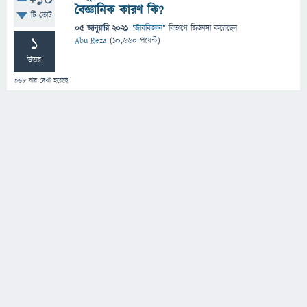
+10
বৈজ্ঞানিক কারণ কি?
টি ভোট
05 জানুয়ারি 2021
"
জীববিজ্ঞান
" বিভাগে
জিজ্ঞাসা
করেছেন
1
Abu Reza
(
10,660
পয়েন্ট)
উত্তর
368
বার দেখা হয়েছে