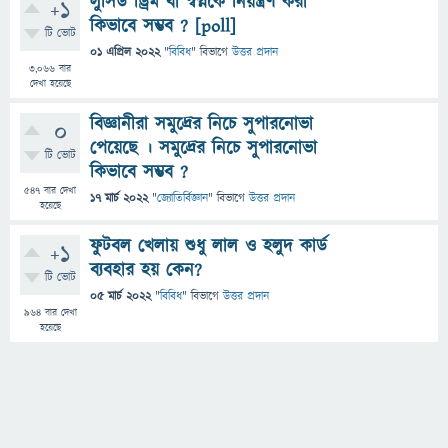
লুসিড ড্রিম বা স্বপ্নকে নিয়ন্ত্রণ করা
+1
কিভাবে সম্ভব ? [poll]
টি ভোট
01 এপ্রিল 2022
"
বিবিধ
" বিভাগে
উত্তর প্রদান
3,066
বার
দেখা হয়েছে
বিজ্ঞানীরা সমুদ্রের নিচে সুপারনোভা
0
পেয়েছে । সমুদ্রের নিচে সুপারনোভা
টি ভোট
কিভাবে সম্ভব ?
547
বার দেখা
17 মার্চ 2022
"
জ্যোতির্বিজ্ঞান
" বিভাগে
উত্তর প্রদান
হয়েছে
ফুটবল খেলায় শুধু লাল ও হলুদ কার্ড
+1
ব্যবহার হয় কেন?
টি ভোট
05 মার্চ 2022
"
বিবিধ
" বিভাগে
উত্তর প্রদান
964
বার দেখা
হয়েছে