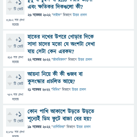
+1
এবং ক্ষতিকর দিকগুলো কী?
টি ভোট
26 নভেম্বর 2022
"
লাইফ
" বিভাগে
উত্তর প্রদান
3,482
বার দেখা
হয়েছে
হাতের নখের উপরে গোড়ার দিকে
+1
সাদা চাদের মতো যে অংশটা দেখা
টি ভোট
যায় সেটা কেন এরকম?
413
বার দেখা
22 নভেম্বর 2022
"
জীববিজ্ঞান
" বিভাগে
উত্তর প্রদান
হয়েছে
আয়না নিয়ে কী কী গুজব বা
+1
কুসংস্কার প্রচলিত আছে?
টি ভোট
21 নভেম্বর 2022
"
বিবিধ
" বিভাগে
উত্তর প্রদান
757
বার দেখা
হয়েছে
কোন পাখি আকাশে উড়তে উড়তে
+1
শূন্যেই ডিম ফুটে বাচ্চা বের হয়‌?
টি ভোট
19 নভেম্বর 2022
"
প্রাণিবিদ্যা
" বিভাগে
উত্তর প্রদান
4,678
বার দেখা
হয়েছে