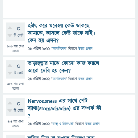
হঠাৎ করে মনেহয় কেউ ডাকছে
0
আমাকে, আসলে কেউ ডাকে নাই।
টি ভোট
কেন হয় এমন?
936
বার দেখা
29 এপ্রিল 2022
"
মনোবিজ্ঞান
" বিভাগে
উত্তর প্রদান
হয়েছে
তাড়াহুড়ার মাঝে কোনো কাজ করলে
0
আরো দেরি হয় কেন?
টি ভোট
29 এপ্রিল 2022
"
মনোবিজ্ঞান
" বিভাগে
উত্তর প্রদান
389
বার দেখা
হয়েছে
Nervousness এর সাথে পেট
0
ব্যাথা(stomachache) এর সম্পর্ক কী
টি ভোট
?
434
বার দেখা
29 এপ্রিল 2022
"
স্বাস্থ্য ও চিকিৎসা
" বিভাগে
উত্তর প্রদান
হয়েছে