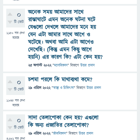
অনেক সময় আমাদের সাথে
0
রাস্তাঘাটে এমন অনেক ঘটনা ঘটে
টি ভোট
যেগুলো দেখলে আমাদের মনে হয়
1,150
বার দেখা
যেন এটা আমার সাথে আগে ও
হয়েছে
ঘটেছে। অথবা আমি এটা আগেও
দেখেছি। (কিন্তু এমন কিছু আগে
হয়নি) এর কারণ কি? এটা কেন হয়?
25 অগাস্ট 2022
"
মনোবিজ্ঞান
" বিভাগে
উত্তর প্রদান
চশমা পরলে কি মাথাব্যথা কমে?
0
29 এপ্রিল 2022
"
স্বাস্থ্য ও চিকিৎসা
" বিভাগে
উত্তর প্রদান
টি ভোট
1,845
বার দেখা
হয়েছে
সাদা তেলাপোকা কেন হয়? এগুলো
0
কি অন্য প্রজাতির তেলাপোকা?
টি ভোট
29 এপ্রিল 2022
"
জীববিজ্ঞান
" বিভাগে
উত্তর প্রদান
4,681
বার দেখা