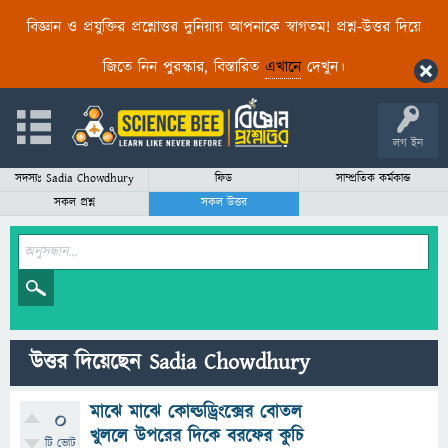
বিজ্ঞান ও প্রযুক্তির প্রশ্নোত্তর দুনিয়ায় আপনাকে স্বাগতম! প্রশ্ন-উত্তর দিয়ে
জিতে নিন পুরস্কার, বিস্তারিত
এখানে
দেখুন।
লগ ইন
সদস্যঃ Sadia Chowdhury
ফিড
সাম্প্রতিক কর্মকান্ড
সকল প্রশ্ন
সকল উত্তর
উত্তর দিয়েছেন Sadia Chowdhury
মাঝে মাঝে কোল্ডড্রিংক্সের বোতল
0
খুললে উপরের দিকে বরফের কুচি
টি ভোট