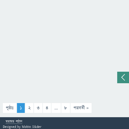
পৃষ্ঠাঃ
1
2
3
4
...
8
পরবর্তী »
মতামত পাঠান
Designed by
Mobin Sikder