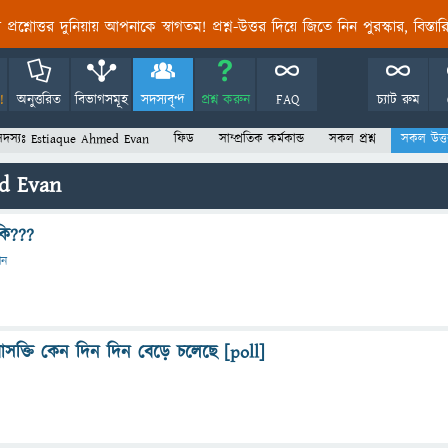
তির প্রশ্নোত্তর দুনিয়ায় আপনাকে স্বাগতম! প্রশ্ন-উত্তর দিয়ে জিতে নিন পুরস্কার, বিস্ত
!
অনুত্তরিত
বিভাগসমূহ
সদস্যবৃন্দ
প্রশ্ন করুন
FAQ
চ্যাট রুম
সদস্যঃ Estiaque Ahmed Evan
ফিড
সাম্প্রতিক কর্মকান্ড
সকল প্রশ্ন
সকল উত্ত
ed Evan
 কি???
ান
সক্তি কেন দিন দিন বেড়ে চলেছে [poll]