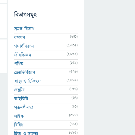
বিভাগসমূহ
সমস্ত বিভাগ
(641)
রসায়ন
(1,035)
পদার্থবিজ্ঞান
(1,830)
জীববিজ্ঞান
(159)
গণিত
(526)
জ্যোতির্বিজ্ঞান
(1,989)
স্বাস্থ্য ও চিকিৎসা
(736)
প্রযুক্তি
(67)
আইকিউ
(81)
সৃজনশীলতা
(388)
লাইফ
(749)
বিবিধ
(385)
চিন্তা ও দক্ষতা