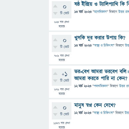
ষষ্ঠ ইন্দ্রিয় ও ট্যালিপ্যাথি কি ব
0
13 মার্চ 2023
"
মনোবিজ্ঞান
" বিভাগে
উত্তর প্র
টি ভোট
624
বার দেখা
হয়েছে
খুসকি দূর করার উপায় কি?
0
13 মার্চ 2023
"
স্বাস্থ্য ও চিকিৎসা
" বিভাগে
উত্
টি ভোট
709
বার দেখা
হয়েছে
ভর×বেগ আমরা ভরবেগ বলি। ক
+1
আমরা করতে পারি না কেন?
টি ভোট
12 মার্চ 2023
"
পদার্থবিজ্ঞান
" বিভাগে
উত্তর প্
676
বার দেখা
হয়েছে
মানুষ স্বপ্ন কেন দেখে?
0
12 মার্চ 2023
"
স্বাস্থ্য ও চিকিৎসা
" বিভাগে
উত্
টি ভোট
1,427
বার দেখা
হয়েছে