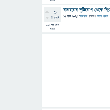
হয়েছে
রসায়নের দৃষ্টিকোণ থেকে নি
0
16 মার্চ 2023
"
রসায়ন
" বিভাগে
উত্তর প্রদান
টি ভোট
323
বার দেখা
হয়েছে