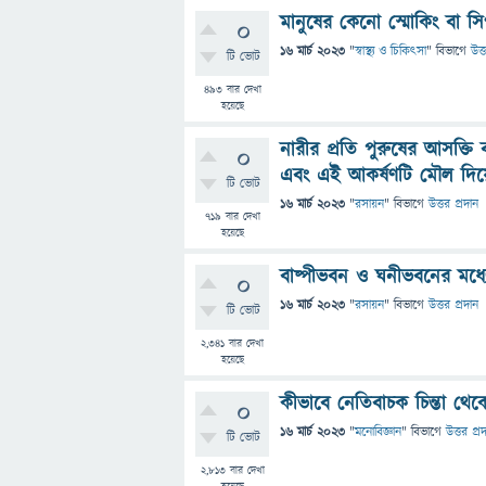
মানুষের কেনো স্মোকিং বা স
0
16 মার্চ 2023
"
স্বাস্থ্য ও চিকিৎসা
" বিভাগে
উত্
টি ভোট
493
বার দেখা
হয়েছে
নারীর প্রতি পুরুষের আসক্তি
0
এবং এই আকর্ষণটি মৌল দিয়ে
টি ভোট
16 মার্চ 2023
"
রসায়ন
" বিভাগে
উত্তর প্রদান
719
বার দেখা
হয়েছে
বাষ্পীভবন ও ঘনীভবনের মধ্যে 
0
16 মার্চ 2023
"
রসায়ন
" বিভাগে
উত্তর প্রদান
টি ভোট
2,341
বার দেখা
হয়েছে
কীভাবে নেতিবাচক চিন্তা থে
0
16 মার্চ 2023
"
মনোবিজ্ঞান
" বিভাগে
উত্তর প্র
টি ভোট
2,813
বার দেখা