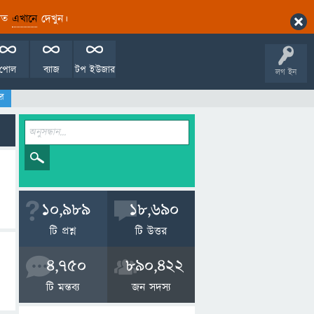
ারিত
এখানে
দেখুন।
পোল
ব্যাজ
টপ ইউজার
লগ ইন
র
10,989
18,690
টি প্রশ্ন
টি উত্তর
4,750
890,422
টি মন্তব্য
জন সদস্য