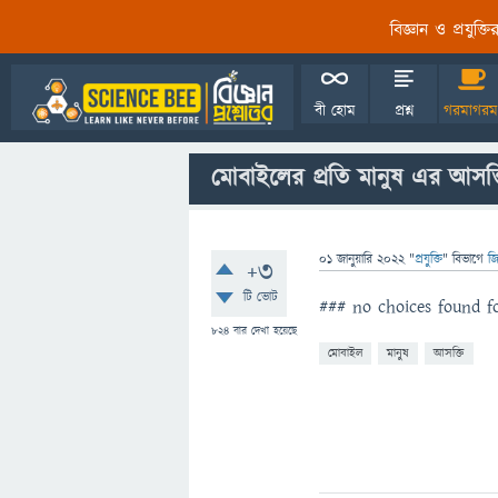
বিজ্ঞান ও প্রযুক্
বী হোম
প্রশ্ন
গরমাগরম
মোবাইলের প্রতি মানুষ এর আসক্
01 জানুয়ারি 2022
"
প্রযুক্তি
" বিভাগে
জি
+3
টি ভোট
### no choices found fo
824
বার দেখা হয়েছে
মোবাইল
মানুষ
আসক্তি