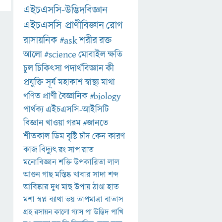
এইচএসসি-উদ্ভিদবিজ্ঞান
এইচএসসি-প্রাণীবিজ্ঞান
রোগ
রাসায়নিক
#ask
শরীর
রক্ত
আলো
#science
মোবাইল
ক্ষতি
চুল
চিকিৎসা
পদার্থবিজ্ঞান
কী
প্রযুক্তি
সূর্য
মহাকাশ
স্বাস্থ্য
মাথা
গণিত
প্রাণী
বৈজ্ঞানিক
#biology
পার্থক্য
এইচএসসি-আইসিটি
বিজ্ঞান
খাওয়া
গরম
#জানতে
শীতকাল
ডিম
বৃষ্টি
চাঁদ
কেন
কারণ
কাজ
বিদ্যুৎ
রং
সাপ
রাত
মনোবিজ্ঞান
শক্তি
উপকারিতা
লাল
আগুন
গাছ
মস্তিষ্ক
খাবার
সাদা
শব্দ
আবিষ্কার
দুধ
মাছ
উপায়
ঠাণ্ডা
হাত
মশা
স্বপ্ন
ব্যাথা
ভয়
তাপমাত্রা
বাতাস
গ্রহ
রসায়ন
কালো
গ্যাস
পা
উদ্ভিদ
পাখি