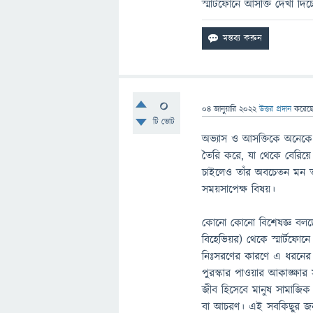
স্মার্টফোনে আসক্তি দেখা দিচ
0
04 জানুয়ারি 2022
উত্তর প্রদান
করেছ
টি ভোট
অভ্যাস ও আসক্তিকে অনেকে 
তৈরি করে, যা থেকে বেরিয়ে
চাইলেও তাঁর অবচেতন মন ত
সময়সাপেক্ষ বিষয়।
কোনো কোনো বিশেষজ্ঞ বলছেন
বিহেভিয়র) থেকে স্মার্টফোন
নিঃসরণের কারণে এ ধরনের 
পুরস্কার পাওয়ার আকাঙ্ক্ষার 
জীব হিসেবে মানুষ সামাজিক 
বা আচরণ। এই সবকিছুর জন্য