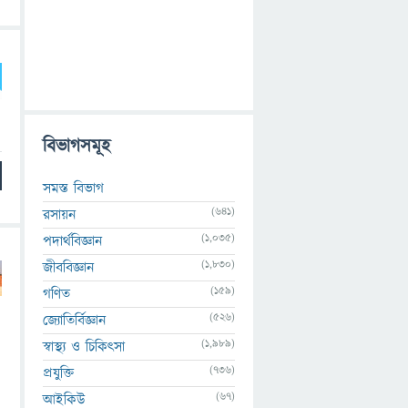
বিভাগসমূহ
সমস্ত বিভাগ
(641)
রসায়ন
(1,035)
পদার্থবিজ্ঞান
(1,830)
জীববিজ্ঞান
(159)
গণিত
(526)
জ্যোতির্বিজ্ঞান
(1,989)
স্বাস্থ্য ও চিকিৎসা
(736)
প্রযুক্তি
(67)
আইকিউ