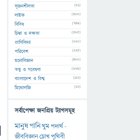
(81)
সৃজনশীলতা
(388)
লাইফ
(749)
বিবিধ
(385)
চিন্তা ও দক্ষতা
(620)
প্রাণিবিদ্যা
(225)
পরিবেশ
(488)
মনোবিজ্ঞান
(669)
তত্ত্ব ও গবেষণা
(112)
বাংলাদেশ ও বিশ্ব
(62)
মিথোলজি
সর্বাপেক্ষা জনপ্রিয় ট্যাগসমূহ
মানুষ
পানি
ঘুম
পদার্থ
-
জীববিজ্ঞান
চোখ
পৃথিবী