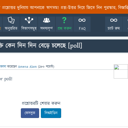
তির প্রশ্নোত্তর দুনিয়ায় আপনাকে স্বাগতম! প্রশ্ন-উত্তর দিয়ে জিতে নিন পুরস্কার, বিস্ত
!
অনুত্তরিত
বিভাগসমূহ
সদস্যবৃন্দ
প্রশ্ন করুন
FAQ
চ্যাট রুম
তি কেন দিন দিন বেড়ে চলেছে
[poll]
জ্ঞাসা
করেছেন
Amena Alam
(
180
পয়েন্ট)
r poll!
প্রশ্নোত্তরটি শেয়ার করুন
ফেসবুক
লিঙ্কইডিন