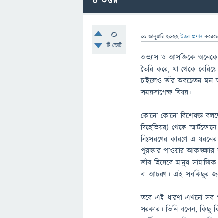
4
উত্তর
0
01 জানুয়ারি 2022
উত্তর প্রদান
করেছ
টি ভোট
অভ্যাস ও আসক্তিকে অনেকে 
তৈরি করে, যা থেকে বেরিয়ে
চাইলেও তাঁর অবচেতন মন ত
সময়সাপেক্ষ বিষয়।
কোনো কোনো বিশেষজ্ঞ বলছেন
বিহেভিয়র) থেকে স্মার্টফোন
নিঃসরণের কারণে এ ধরনের 
পুরস্কার পাওয়ার আকাঙ্ক্ষার 
জীব হিসেবে মানুষ সামাজিক 
বা আচরণ। এই সবকিছুর জন্য
তবে এই ধারণা এখনো সব গবে
সরকার। তিনি বলেন, কিছু ক