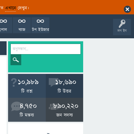
ারিত
এখানে
দেখুন।
পোল
ব্যাজ
টপ ইউজার
লগ ইন
10,989
18,690
টি প্রশ্ন
টি উত্তর
4,750
890,220
টি মন্তব্য
জন সদস্য