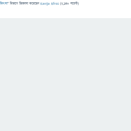
 চিকিৎসা
" বিভাগে
জিজ্ঞাসা
করেছেন
Kanija Afroz
(
2,140
পয়েন্ট)