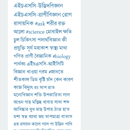
এইচএসসি-উদ্ভিদবিজ্ঞান
এইচএসসি-প্রাণীবিজ্ঞান
রোগ
রাসায়নিক
#ask
শরীর
রক্ত
আলো
#science
মোবাইল
ক্ষতি
চুল
চিকিৎসা
পদার্থবিজ্ঞান
কী
প্রযুক্তি
সূর্য
মহাকাশ
স্বাস্থ্য
মাথা
গণিত
প্রাণী
বৈজ্ঞানিক
#biology
পার্থক্য
এইচএসসি-আইসিটি
বিজ্ঞান
খাওয়া
গরম
#জানতে
শীতকাল
ডিম
বৃষ্টি
চাঁদ
কেন
কারণ
কাজ
বিদ্যুৎ
রং
সাপ
রাত
মনোবিজ্ঞান
শক্তি
উপকারিতা
লাল
আগুন
গাছ
মস্তিষ্ক
খাবার
সাদা
শব্দ
আবিষ্কার
দুধ
মাছ
উপায়
ঠাণ্ডা
হাত
মশা
স্বপ্ন
ব্যাথা
ভয়
তাপমাত্রা
বাতাস
গ্রহ
রসায়ন
কালো
গ্যাস
পা
উদ্ভিদ
পাখি