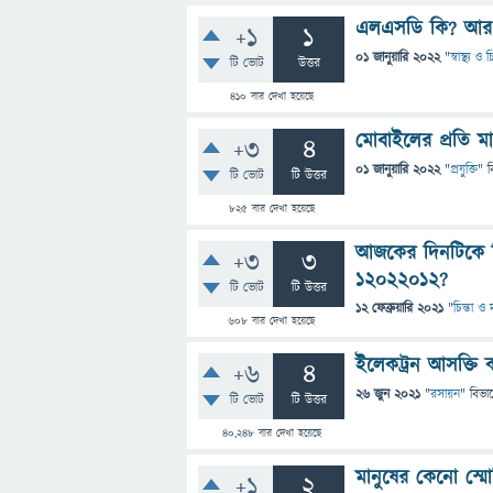
এলএসডি কি? আর ম
+1
1
01 জানুয়ারি 2022
"
স্বাস্থ্য ও
টি ভোট
উত্তর
410
বার দেখা হয়েছে
মোবাইলের প্রতি ম
+3
4
01 জানুয়ারি 2022
"
প্রযুক্তি
" ব
টি ভোট
টি উত্তর
825
বার দেখা হয়েছে
আজকের দিনটিকে ব
+3
3
১২০২২০১২?
টি ভোট
টি উত্তর
12 ফেব্রুয়ারি 2021
"
চিন্তা ও 
608
বার দেখা হয়েছে
ইলেকট্রন আসক্তি 
+6
4
26 জুন 2021
"
রসায়ন
" বিভা
টি ভোট
টি উত্তর
40,248
বার দেখা হয়েছে
মানুষের কেনো স্ম
+1
2