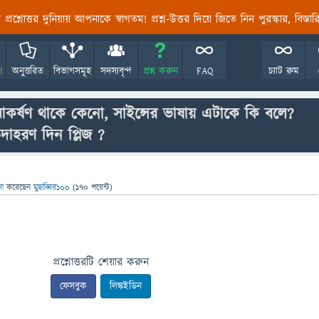
তির প্রশ্নোত্তর দুনিয়ায় আপনাকে স্বাগতম! প্রশ্ন-উত্তর দিয়ে জিতে নিন পুরস্কার, বিস্ত
!
অনুত্তরিত
বিভাগসমূহ
সদস্যবৃন্দ
প্রশ্ন করুন
FAQ
চ্যাট রুম
 আকর্ষণ থাকে কেনো, সাইন্সের ভাষায় এটাকে কি বলে?
াহরণ দিন প্লিজ ?
াসা
করেছেন
মুছাব্বির১০০
(
170
পয়েন্ট)
প্রশ্নোত্তরটি শেয়ার করুন
ফেসবুক
লিঙ্কইডিন