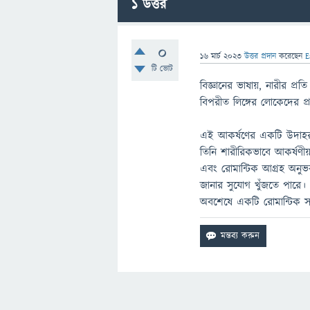
1
উত্তর
0
16 মার্চ 2023
উত্তর প্রদান
করেছেন
E
টি ভোট
বিজ্ঞানের ভাষায়, নারীর প্
বিপরীত লিঙ্গের লোকেদের প
এই আকর্ষণের একটি উদাহর
তিনি শারীরিকভাবে আকর্ষণী
এবং রোমান্টিক আগ্রহ অন
জানার সুযোগ খুঁজতে পারে। 
অবশেষে একটি রোমান্টিক সম্