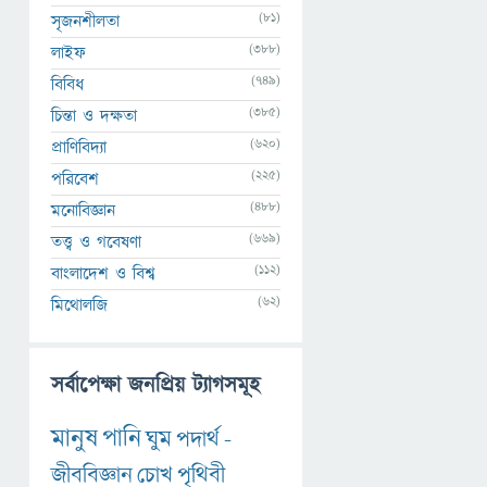
(81)
সৃজনশীলতা
(388)
লাইফ
(749)
বিবিধ
(385)
চিন্তা ও দক্ষতা
(620)
প্রাণিবিদ্যা
(225)
পরিবেশ
(488)
মনোবিজ্ঞান
(669)
তত্ত্ব ও গবেষণা
(112)
বাংলাদেশ ও বিশ্ব
(62)
মিথোলজি
সর্বাপেক্ষা জনপ্রিয় ট্যাগসমূহ
মানুষ
পানি
ঘুম
পদার্থ
-
জীববিজ্ঞান
চোখ
পৃথিবী