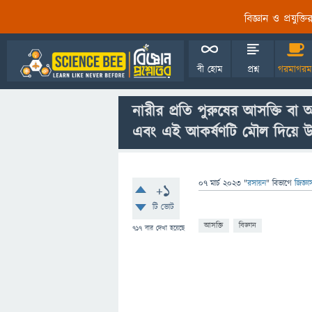
বিজ্ঞান ও প্রযুক্
বী হোম
প্রশ্ন
গরমাগরম
নারীর প্রতি পুরুষের আসক্তি বা
এবং এই আকর্ষণটি মৌল দিয়ে উদ
07 মার্চ 2023
"
রসায়ন
" বিভাগে
জিজ্ঞ
+1
টি ভোট
আসক্তি
বিজ্ঞান
717
বার দেখা হয়েছে