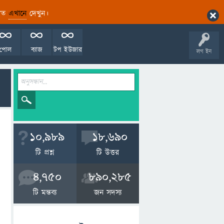
ারিত
এখানে
দেখুন।
পোল
ব্যাজ
টপ ইউজার
লগ ইন
10,989
18,690
টি প্রশ্ন
টি উত্তর
4,750
890,285
টি মন্তব্য
জন সদস্য