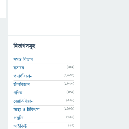
বিভাগসমূহ
সমস্ত বিভাগ
(641)
রসায়ন
(1,035)
পদার্থবিজ্ঞান
(1,830)
জীববিজ্ঞান
(159)
গণিত
(526)
জ্যোতির্বিজ্ঞান
(1,989)
স্বাস্থ্য ও চিকিৎসা
(736)
প্রযুক্তি
(67)
আইকিউ