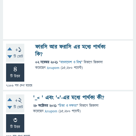
ফারসি আর ফরাসি এর মধ্যে পার্থক্য
+1
কি?
টি ভোট
02 নভেম্বর 2021
"
বাংলাদেশ ও বিশ্ব
" বিভাগে
জিজ্ঞাসা
4
করেছেন
Anupom
(
15,280
পয়েন্ট)
টি উত্তর
7,689
বার দেখা হয়েছে
'_< ' এবং '<'-এর মধ্যে পার্থক্য কী?
+2
28 অক্টোবর 2021
"
চিন্তা ও দক্ষতা
" বিভাগে
জিজ্ঞাসা
টি ভোট
করেছেন
Anupom
(
15,280
পয়েন্ট)
3
টি উত্তর