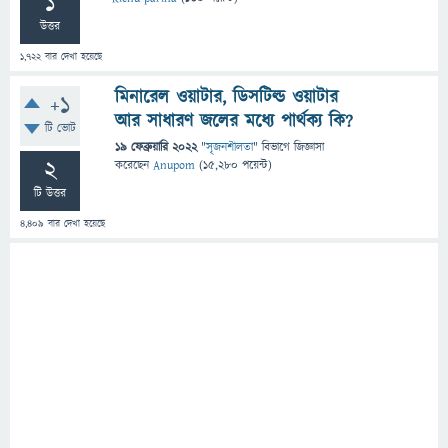
1
উত্তর
1,722
বার দেখা হয়েছে
মিনারেল ওয়াটার, ডিসটিল্ড ওয়াটার
+1
আর সাধারণ জলের মধ্যে পার্থক্য কি?
টি ভোট
19 ফেব্রুয়ারি 2022
"
সৃজনশীলতা
" বিভাগে
জিজ্ঞাসা
2
করেছেন
Anupom
(
15,280
পয়েন্ট)
টি উত্তর
4,409
বার দেখা হয়েছে