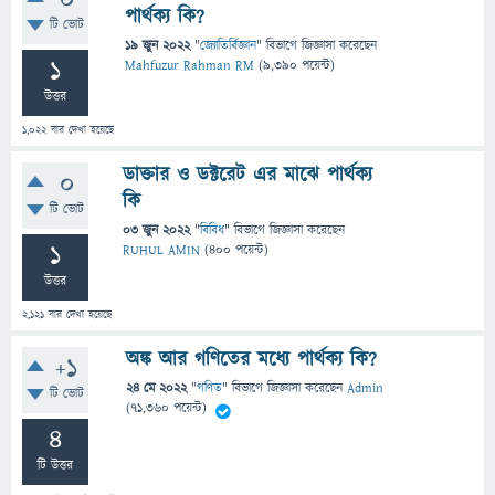
0
পার্থক্য কি?
টি ভোট
19 জুন 2022
"
জ্যোতির্বিজ্ঞান
" বিভাগে
জিজ্ঞাসা
করেছেন
1
Mahfuzur Rahman RM
(
9,390
পয়েন্ট)
উত্তর
1,022
বার দেখা হয়েছে
ডাক্তার ও ডক্টরেট এর মাঝে পার্থক্য
0
কি
টি ভোট
03 জুন 2022
"
বিবিধ
" বিভাগে
জিজ্ঞাসা
করেছেন
1
RUHUL AMIN
(
400
পয়েন্ট)
উত্তর
2,121
বার দেখা হয়েছে
অঙ্ক আর গণিতের মধ্যে পার্থক্য কি?
+1
24 মে 2022
"
গণিত
" বিভাগে
জিজ্ঞাসা
করেছেন
Admin
টি ভোট
(
71,360
পয়েন্ট)
4
টি উত্তর