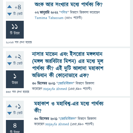
অংক আর সংখ্যার মধ্যে পার্থক্য কি?
+4
02 জানুয়ারি 2022
"
গণিত
" বিভাগে
জিজ্ঞাসা
করেছেন
টি ভোট
Tamima Tabassum
(
350
পয়েন্ট)
11
টি উত্তর
6,063
বার দেখা হয়েছে
নাসার মাভেন এবং ইসরোর মঙ্গলযান
+2
(মঙ্গল অরবিটার মিশন) এর মধ্যে মূল
টি ভোট
পার্থক্য কী? এই দুটি আলাদা মহাকাশ
1
অভিযান কী কোনোভাবে এক?
উত্তর
30 ডিসেম্বর 2021
"
জ্যোতির্বিজ্ঞান
" বিভাগে
জিজ্ঞাসা
করেছেন
Hojayfa Ahmed
(
135,490
পয়েন্ট)
435
বার দেখা হয়েছে
মহাকাশ ও মহাবিশ্ব-এর মধ্যে পার্থক্য
+1
কী?
টি ভোট
30 ডিসেম্বর 2021
"
জ্যোতির্বিজ্ঞান
" বিভাগে
জিজ্ঞাসা
4
করেছেন
Hojayfa Ahmed
(
135,490
পয়েন্ট)
টি উত্তর