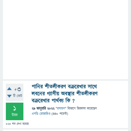
পানির শীতলীকরণ বক্ররেখার সাথে
+3
লবনের গ্যাসীয় অবস্থার শীতলীকরণ
টি ভোট
বক্ররেখার পার্থক্য কি ?
1
29 জানুয়ারি 2022
"
রসায়ন
" বিভাগে
জিজ্ঞাসা
করেছেন
এনডি রোজারিও
(
440
পয়েন্ট)
উত্তর
823
বার দেখা হয়েছে