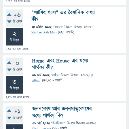
7,787
বার দেখা হয়েছে
"ল্যাফিং গ্যাস" এর বৈঙ্গানিক বাখ্যা
+6
কী?
টি ভোট
24 এপ্রিল 2022
"
রসায়ন
" বিভাগে
জিজ্ঞাসা
করেছেন
2
Häsïbùr Rãh Man
(
220
পয়েন্ট)
টি উত্তর
833
বার দেখা হয়েছে
Home এবং House এর মধ্যে
0
পার্থক্য কী?
টি ভোট
09 মার্চ 2022
"
লাইফ
" বিভাগে
জিজ্ঞাসা
করেছেন
R
3
Atiqur
(
43,950
পয়েন্ট)
টি উত্তর
2,211
বার দেখা হয়েছে
জননকোষ আর জননমাতৃকোষের
+1
মধ্যে পার্থক্য কি?
টি ভোট
08 মার্চ 2022
"
জীববিজ্ঞান
" বিভাগে
জিজ্ঞাসা
করেছেন
Kichu parina
(
130
পয়েন্ট)