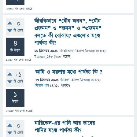
2,002
বার দেখা হয়েছে
জীববিজ্ঞানে ❝যৌন জনন❞, ❝যৌন
0
প্রজনন❞ ও ❝জনন❞ ও ❝প্রজনন❞
টি ভোট
বলতে কী বোঝায়? এগুলোর মধ্যে
4
পার্থক্য কী?
টি উত্তর
19 ডিসেম্বর 2021
"
জীববিজ্ঞান
" বিভাগে
জিজ্ঞাসা
করেছেন
Tushar_143
(
230
পয়েন্ট)
1,612
বার দেখা হয়েছে
আটা ও ময়দার মধ্যে পার্থক্য কি ?
+1
17 ডিসেম্বর 2021
"
বিবিধ
" বিভাগে
জিজ্ঞাসা
করেছেন
টি ভোট
বিলাস পাল
(
4,210
পয়েন্ট)
1
উত্তর
2,638
বার দেখা হয়েছে
নারিকেল-এর পানি আর ডাবের
0
পানির মধ্যে পার্থক্য কী?
টি ভোট