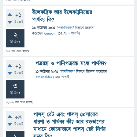
535
বার দেখা হয়েছে
ইলেকট্রিক আর ইলেকট্রনিক্সের
+1
পার্থক্য কি?
টি ভোট
19 অক্টোবর 2021
"
পদার্থবিজ্ঞান
" বিভাগে
জিজ্ঞাসা
2
করেছেন
Anupom
(
15,280
পয়েন্ট)
টি উত্তর
714
বার দেখা হয়েছে
পত্ররন্ধ্র ও পানিপত্ররন্ধ্র মধ্যে পার্থক্য?
+1
11 অক্টোবর 2021
"
জীববিজ্ঞান
" বিভাগে
জিজ্ঞাসা
করেছেন
টি ভোট
amanaldin
(
130
পয়েন্ট)
3
টি উত্তর
3,002
বার দেখা হয়েছে
পালস্ রেট এবং পালস্ প্রেসারের
+4
ধারণা ও পার্থক্য কী? আর রক্তচাপের
টি ভোট
মাধ্যমে কোনোভাবে পালস্ রেট নির্ণয়
সম্ভব কি?