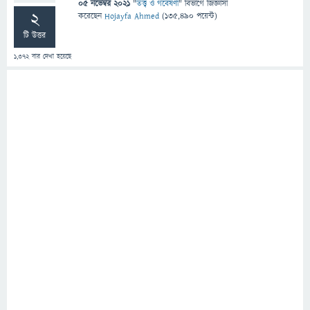
05 নভেম্বর 2021
"
তত্ত্ব ও গবেষণা
" বিভাগে
জিজ্ঞাসা
2
করেছেন
Hojayfa Ahmed
(
135,490
পয়েন্ট)
টি উত্তর
1,372
বার দেখা হয়েছে