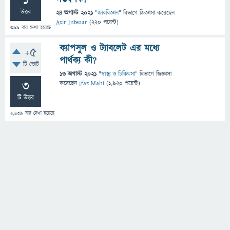
1
উত্তর
24 অগাস্ট 2021
"
জীববিজ্ঞান
" বিভাগে
জিজ্ঞাসা
করেছেন
Asir Intesar
(
220
পয়েন্ট)
399
বার দেখা হয়েছে
ক্যাপসুল ও ট্যাবলেট এর মধ্যে
+5
পার্থক্য কী?
টি ভোট
13 অগাস্ট 2021
"
স্বাস্থ্য ও চিকিৎসা
" বিভাগে
জিজ্ঞাসা
3
করেছেন
Ifaz Mahi
(
1,920
পয়েন্ট)
টি উত্তর
2,639
বার দেখা হয়েছে