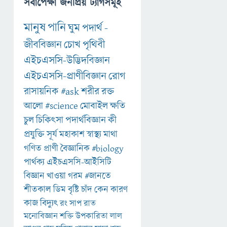
সর্বাপেক্ষা জনপ্রিয় ট্যাগসমূহ
মানুষ
পানি
ঘুম
পদার্থ
-
জীববিজ্ঞান
চোখ
পৃথিবী
এইচএসসি-উদ্ভিদবিজ্ঞান
এইচএসসি-প্রাণীবিজ্ঞান
রোগ
রাসায়নিক
#ask
শরীর
রক্ত
আলো
#science
মোবাইল
ক্ষতি
চুল
চিকিৎসা
পদার্থবিজ্ঞান
কী
প্রযুক্তি
সূর্য
মহাকাশ
স্বাস্থ্য
মাথা
গণিত
প্রাণী
বৈজ্ঞানিক
#biology
পার্থক্য
এইচএসসি-আইসিটি
বিজ্ঞান
খাওয়া
গরম
#জানতে
শীতকাল
ডিম
বৃষ্টি
চাঁদ
কেন
কারণ
কাজ
বিদ্যুৎ
রং
সাপ
রাত
মনোবিজ্ঞান
শক্তি
উপকারিতা
লাল