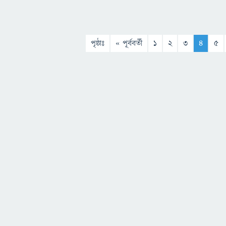
পৃষ্ঠাঃ
« পূর্ববর্তী
1
2
3
4
5