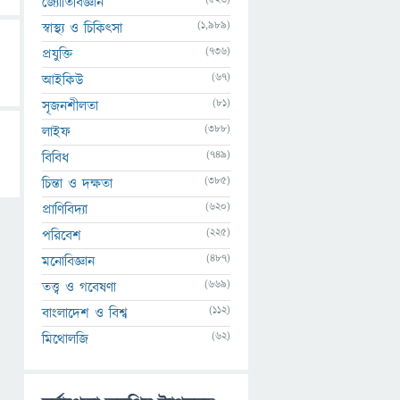
জ্যোতির্বিজ্ঞান
(1,989)
স্বাস্থ্য ও চিকিৎসা
(736)
প্রযুক্তি
(67)
আইকিউ
(81)
সৃজনশীলতা
(388)
লাইফ
(749)
বিবিধ
(385)
চিন্তা ও দক্ষতা
(620)
প্রাণিবিদ্যা
(225)
পরিবেশ
(487)
মনোবিজ্ঞান
(669)
তত্ত্ব ও গবেষণা
(112)
বাংলাদেশ ও বিশ্ব
(62)
মিথোলজি