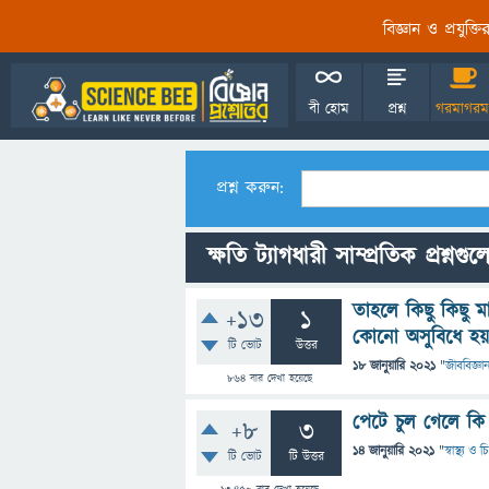
বিজ্ঞান ও প্রযুক্
বী হোম
প্রশ্ন
গরমাগরম
প্রশ্ন করুন:
ক্ষতি ট্যাগধারী সাম্প্রতিক প্রশ্নগুল
তাহলে কিছু কিছু ম
+13
1
কোনো অসুবিধে হয়
টি ভোট
উত্তর
18 জানুয়ারি 2021
"
জীববিজ্ঞা
864
বার দেখা হয়েছে
পেটে চুল গেলে কি
+8
3
14 জানুয়ারি 2021
"
স্বাস্থ্য ও
টি ভোট
টি উত্তর