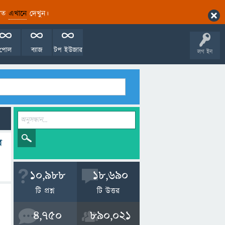
ারিত
এখানে
দেখুন।
পোল
ব্যাজ
টপ ইউজার
লগ ইন
র
10,988
18,690
টি প্রশ্ন
টি উত্তর
4,750
890,021