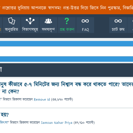
তির প্রশ্নোত্তর দুনিয়ায় আপনাকে স্বাগতম! প্রশ্ন-উত্তর দিয়ে জিতে নিন পুরস্কার, বিস্ত
!
অনুত্তরিত
বিভাগসমূহ
সদস্যবৃন্দ
প্রশ্ন করুন
FAQ
চ্যাট রুম
ো
ানুষ কীভাবে ৫-৭ মিনিটের জন্য নিশ্বাস বন্ধ করে থাকতে পারে? তাদে
 না কেন?
ন
" বিভাগে
জিজ্ঞাসা
করেছেন
Remove id
(
34,670
পয়েন্ট)
 হয়?
 চিকিৎসা
" বিভাগে
জিজ্ঞাসা
করেছেন
Samsun Nahar Priya
(
47,710
পয়েন্ট)