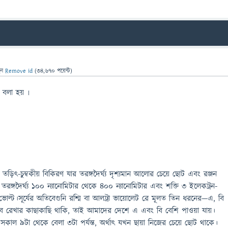
েন
Remove id
(
34,670
পয়েন্ট)
ি বলা হয় ৷
ড়িৎ-চুম্বকীয় বিকিরণ যার তরঙ্গদৈর্ঘ্য দৃশ্যমান আলোর চেয়ে ছোট এবং রঞ্জন
র তরঙ্গদৈর্ঘ্য ১০০ ন্যানোমিটার থেকে ৪০০ ন্যানোমিটার এবং শক্তি ৩ ইলেকট্রন-
োল্ট।সূর্যের অতিবেগুনি রশ্মি বা আলট্রা ভায়োলেট রে মূলত তিন ধরনের—এ, বি
ুব রেখার কাছাকাছি থাকি, তাই আমাদের দেশে এ এবং বি বেশি পাওয়া যায়।
 সকাল ৯টা থেকে বেলা ৩টা পর্যন্ত, অর্থাৎ যখন ছায়া নিজের চেয়ে ছোট থাকে।