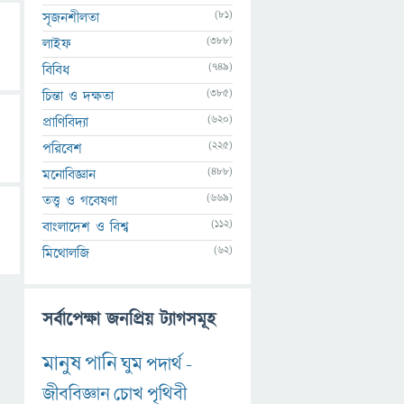
(81)
সৃজনশীলতা
(388)
লাইফ
(749)
বিবিধ
(385)
চিন্তা ও দক্ষতা
(620)
প্রাণিবিদ্যা
(225)
পরিবেশ
(488)
মনোবিজ্ঞান
(669)
তত্ত্ব ও গবেষণা
(112)
বাংলাদেশ ও বিশ্ব
(62)
মিথোলজি
সর্বাপেক্ষা জনপ্রিয় ট্যাগসমূহ
মানুষ
পানি
ঘুম
পদার্থ
-
জীববিজ্ঞান
চোখ
পৃথিবী