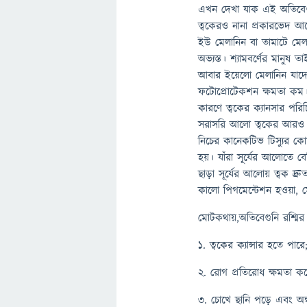
এখন দেখা যাক এই অতিবেগুন
ত্বকেরও নানা প্রকারভেদ আছ
ইউ মেলানিন বা তামাটে মেলা
অভ্যস্ত। শ্যামবর্ণের মানুষ তা
আবার ইয়েলো মেলানিন যাদের
ফটোপ্রোটেকশন ক্ষমতা কম। 
কারণে ত্বকের ক্যানসার পরি
সরাসরি আলো ত্বকের আরও কি
নিচের কানেকটিভ টিস্যুর কো
হয়। যাঁরা সূর্যের আলোতে ব
ছাড়া সূর্যের আলোয় ত্বক দ্
কালো পিগমেন্টেশন হওয়া, ম
মোটকথায়,অতিবেগুনি রশ্মির 
১. ত্বকের ক্যান্সার হতে পারে
২. রোগ প্রতিরোধ ক্ষমতা কম
৩. চোখে ছানি পড়ে এবং অন্ধত