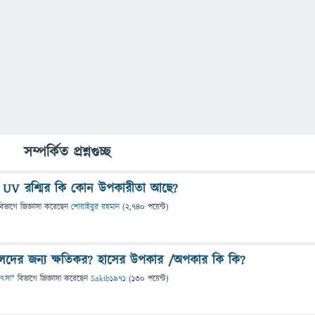
সম্পর্কিত প্রশ্নগুচ্ছ
বা UV রশ্মির কি কোন উপকারীতা আছে?
বিভাগে
জিজ্ঞাসা
করেছেন
শোয়াইবুর রহমান
(
2,740
পয়েন্ট)
লেদের জন্য ক্ষতিকর? হাসের উপকার /অপকার কি কি?
কিৎসা
" বিভাগে
জিজ্ঞাসা
করেছেন
Sakib1971
(
130
পয়েন্ট)