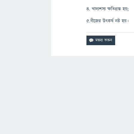
৪. খাদ্যশস্য ক্ষতিগ্রস্ত হয়;
৫.বীজের উৎকর্ষ নষ্ট হয়।