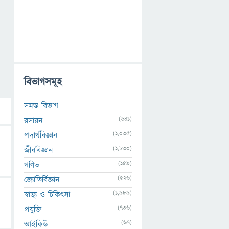
বিভাগসমূহ
সমস্ত বিভাগ
(641)
রসায়ন
(1,035)
পদার্থবিজ্ঞান
(1,830)
জীববিজ্ঞান
(159)
গণিত
(526)
জ্যোতির্বিজ্ঞান
(1,989)
স্বাস্থ্য ও চিকিৎসা
(736)
প্রযুক্তি
(67)
আইকিউ