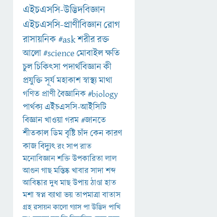
এইচএসসি-উদ্ভিদবিজ্ঞান
এইচএসসি-প্রাণীবিজ্ঞান
রোগ
রাসায়নিক
#ask
শরীর
রক্ত
আলো
#science
মোবাইল
ক্ষতি
চুল
চিকিৎসা
পদার্থবিজ্ঞান
কী
প্রযুক্তি
সূর্য
মহাকাশ
স্বাস্থ্য
মাথা
গণিত
প্রাণী
বৈজ্ঞানিক
#biology
পার্থক্য
এইচএসসি-আইসিটি
বিজ্ঞান
খাওয়া
গরম
#জানতে
শীতকাল
ডিম
বৃষ্টি
চাঁদ
কেন
কারণ
কাজ
বিদ্যুৎ
রং
সাপ
রাত
মনোবিজ্ঞান
শক্তি
উপকারিতা
লাল
আগুন
গাছ
মস্তিষ্ক
খাবার
সাদা
শব্দ
আবিষ্কার
দুধ
মাছ
উপায়
ঠাণ্ডা
হাত
মশা
স্বপ্ন
ব্যাথা
ভয়
তাপমাত্রা
বাতাস
গ্রহ
রসায়ন
কালো
গ্যাস
পা
উদ্ভিদ
পাখি