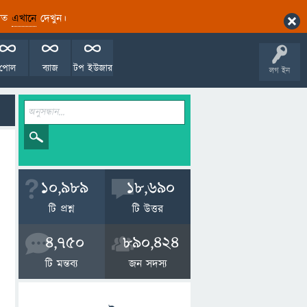
ারিত
এখানে
দেখুন।
পোল
ব্যাজ
টপ ইউজার
লগ ইন
10,989
18,690
টি প্রশ্ন
টি উত্তর
4,750
890,424
টি মন্তব্য
জন সদস্য