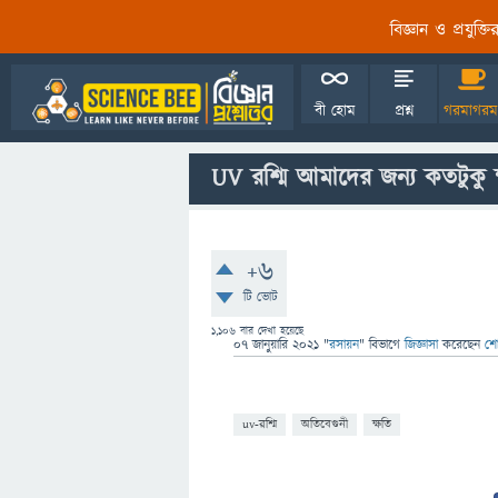
বিজ্ঞান ও প্রযুক্
বী হোম
প্রশ্ন
গরমাগরম
UV রশ্মি আমাদের জন্য কতটুকু 
+6
টি ভোট
1,106
বার দেখা হয়েছে
07 জানুয়ারি 2021
"
রসায়ন
" বিভাগে
জিজ্ঞাসা
করেছেন
শো
uv-রশ্মি
অতিবেগুনী
ক্ষতি