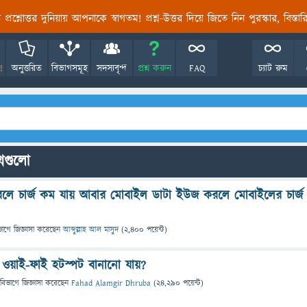
তির প্রশ্নোত্তর দুনিয়ায় আপনাকে স্বাগতম! প্রশ্ন-উত্তর দিয়ে জিতে নিন পুরস্কার, বিস্ত
!
অনুত্তরিত
বিভাগসমূহ
সদস্যবৃন্দ
প্রশ্ন করুন
FAQ
চ্যাট রুম
্নগুলো
ে চার্জ কম যায় আবার মোবাইল ডাটা ইউজ করলে মোবাইলের চার্জ
ভাগে
জিজ্ঞাসা
করেছেন
আব্দুল্লাহ আল মাসুদ
(
2,400
পয়েন্ট)
 ওয়াই-ফাই হটস্পট বানানো যায়?
 বিভাগে
জিজ্ঞাসা
করেছেন
Fahad Alamgir Dhruba
(
24,290
পয়েন্ট)