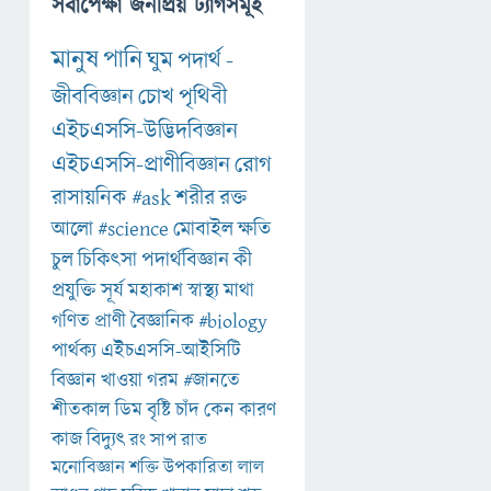
সর্বাপেক্ষা জনপ্রিয় ট্যাগসমূহ
মানুষ
পানি
ঘুম
পদার্থ
-
জীববিজ্ঞান
চোখ
পৃথিবী
এইচএসসি-উদ্ভিদবিজ্ঞান
এইচএসসি-প্রাণীবিজ্ঞান
রোগ
রাসায়নিক
#ask
শরীর
রক্ত
আলো
#science
মোবাইল
ক্ষতি
চুল
চিকিৎসা
পদার্থবিজ্ঞান
কী
প্রযুক্তি
সূর্য
মহাকাশ
স্বাস্থ্য
মাথা
গণিত
প্রাণী
বৈজ্ঞানিক
#biology
পার্থক্য
এইচএসসি-আইসিটি
বিজ্ঞান
খাওয়া
গরম
#জানতে
শীতকাল
ডিম
বৃষ্টি
চাঁদ
কেন
কারণ
কাজ
বিদ্যুৎ
রং
সাপ
রাত
মনোবিজ্ঞান
শক্তি
উপকারিতা
লাল