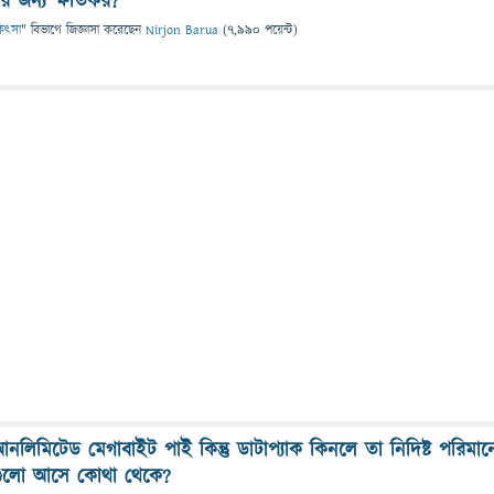
যের জন্য ক্ষতিকর?
িকিৎসা
" বিভাগে
জিজ্ঞাসা
করেছেন
Nirjon Barua
(
7,990
পয়েন্ট)
লিমিটেড মেগাবাইট পাই কিন্তু ডাটাপ্যাক কিনলে তা নিদিষ্ট পরিমান
গুলো আসে কোথা থেকে?