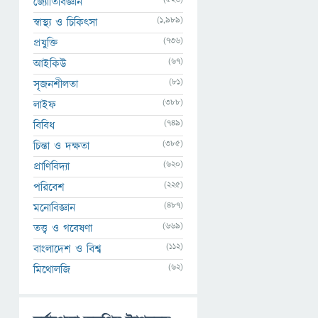
জ্যোতির্বিজ্ঞান
(1,989)
স্বাস্থ্য ও চিকিৎসা
(736)
প্রযুক্তি
(67)
আইকিউ
(81)
সৃজনশীলতা
(388)
লাইফ
(749)
বিবিধ
(385)
চিন্তা ও দক্ষতা
(620)
প্রাণিবিদ্যা
(225)
পরিবেশ
(487)
মনোবিজ্ঞান
(669)
তত্ত্ব ও গবেষণা
(112)
বাংলাদেশ ও বিশ্ব
(62)
মিথোলজি