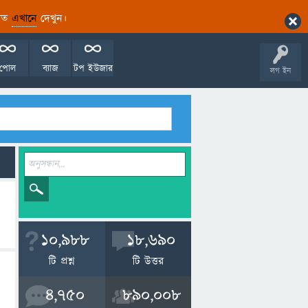
ারিত
এখানে
দেখুন।
পোল
ব্যাজ
টপ ইউজার
লগ ইন
10,988
18,690
টি প্রশ্ন
টি উত্তর
4,750
890,008