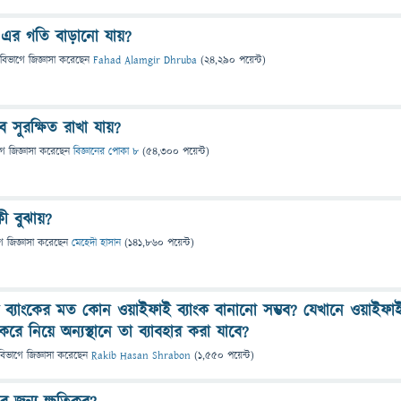
 এর গতি বাড়ানো যায়?
 বিভাগে
জিজ্ঞাসা
করেছেন
Fahad Alamgir Dhruba
(
24,290
পয়েন্ট)
সুরক্ষিত রাখা যায়?
গে
জিজ্ঞাসা
করেছেন
বিজ্ঞানের পোকা ৮
(
54,300
পয়েন্ট)
ী বুঝায়?
ে
জিজ্ঞাসা
করেছেন
মেহেদী হাসান
(
141,860
পয়েন্ট)
ব্যাংকের মত কোন ওয়াইফাই ব্যাংক বানানো সম্ভব? যেখানে ওয়াইফা
রে নিয়ে অন্যস্থানে তা ব্যাবহার করা যাবে?
বিভাগে
জিজ্ঞাসা
করেছেন
Rakib Hasan Shrabon
(
1,550
পয়েন্ট)