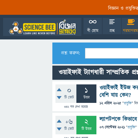
বিজ্ঞান ও প্রযুক্
বী হোম
প্রশ্ন
গরমাগরম
প্রশ্ন করুন:
ওয়াইফাই ট্যাগধারী সাম্প্রতিক প্রশ
ওয়াইফাই ইউজ করল
0
1
বেশি যায় কেন?
টি ভোট
উত্তর
12 এপ্রিল 2025
"
প্রযুক্তি
" বি
342
বার দেখা হয়েছে
ল্যাপটপকে কিভাবে
+6
2
07 সেপ্টেম্বর 2021
"
প্রযুক্তি
"
টি ভোট
টি উত্তর