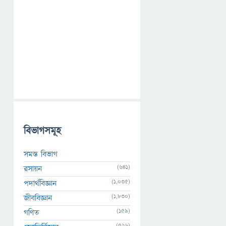
বিভাগসমূহ
সমস্ত বিভাগ
(641)
রসায়ন
(1,035)
পদার্থবিজ্ঞান
(1,830)
জীববিজ্ঞান
(159)
গণিত
(526)