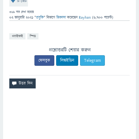
টি ভোট
369
বার দেখা হয়েছে
02 জানুয়ারি 2021
"
প্রযুক্তি
" বিভাগে
জিজ্ঞাসা
করেছেন
Rayhan
(
6,700
পয়েন্ট)
ওয়াইফাই
স্পিড
প্রশ্নোত্তরটি শেয়ার করুন
ফেসবুক
লিঙ্কইডিন
Telegram