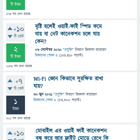
টি উত্তর
574
বার দেখা হয়েছে
বৃষ্টি হলেই ওয়াই-ফাই স্পিড কমে
+10
যায় বা নেট কানেকশন চলে যায়
টি ভোট
কেন?
2
06 সেপ্টেম্বর 2020
"
প্রযুক্তি
" বিভাগে
জিজ্ঞাসা
করেছেন
বিজ্ঞানের পোকা ৫
(
123,410
পয়েন্ট)
টি উত্তর
2,471
বার দেখা হয়েছে
Wi-Fi জোন কিভাবে সুরক্ষিত রাখা
+7
যায়?
টি ভোট
30 জুন 2021
"
প্রযুক্তি
" বিভাগে
জিজ্ঞাসা
করেছেন
1
বিজ্ঞানের পোকা ৮
(
54,300
পয়েন্ট)
উত্তর
581
বার দেখা হয়েছে
মোবাইল এর ওয়াই ফাই কানেকশন
+10
বন্ধ করে আর ফ্লাইট মোডে রেখে কি