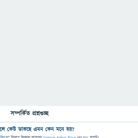
সম্পর্কিত প্রশ্নগুচ্ছ
িলে কেউ ডাকছে এমন কেন মনে হয়?
 চিকিৎসা
" বিভাগে
জিজ্ঞাসা
করেছেন
Samsun Nahar Priya
(
47,710
পয়েন্ট)