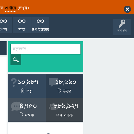
ারিত
এখানে
দেখুন।
পোল
ব্যাজ
টপ ইউজার
লগ ইন
10,987
18,690
টি প্রশ্ন
টি উত্তর
4,750
889,927
টি মন্তব্য
জন সদস্য