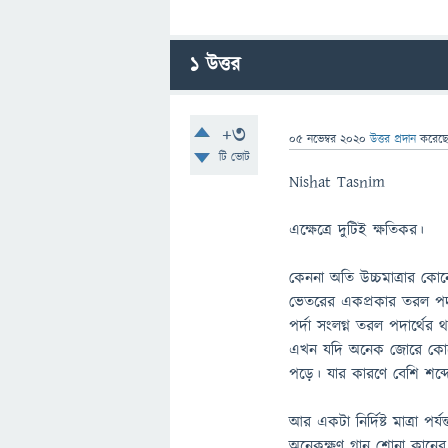
1
উত্তর
+3
05 নভেম্বর 2020
উত্তর প্রদান
করেছ
টি ভোট
Nishat Tasnim
এক্ষেত্রে দুটিই ক্ষতিকর।
কেননা অতি উচ্চমাত্রার কো
ভেতরের একপ্রকার তরল পদা
পর্দা সংলগ্ন তরল পদার্থের থ
এখন যদি অনেক জোরে কোনো 
পড়ে। যার কারণে বেশি শব্
আর একটা নির্দিষ্ট মাত্রা প
অনেকক্ষণ গান শোনা কানের শ