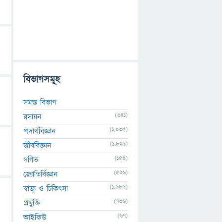
বিভাগসমূহ
সমস্ত বিভাগ
(641)
রসায়ন
(1,035)
পদার্থবিজ্ঞান
(1,829)
জীববিজ্ঞান
(159)
গণিত
(526)
জ্যোতির্বিজ্ঞান
(1,989)
স্বাস্থ্য ও চিকিৎসা
(736)
প্রযুক্তি
(67)
আইকিউ