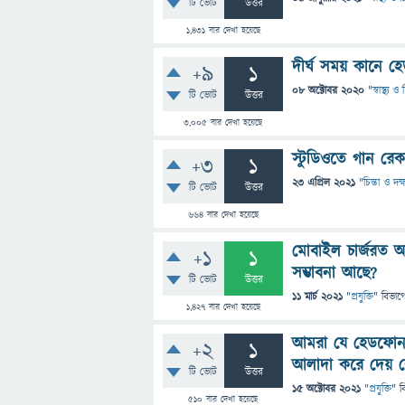
টি ভোট
উত্তর
1,431
বার দেখা হয়েছে
দীর্ঘ সময় কানে হ
+9
1
08 অক্টোবর 2020
"
স্বাস্থ্য 
টি ভোট
উত্তর
3,005
বার দেখা হয়েছে
স্টুডিওতে গান রেক
+3
1
23 এপ্রিল 2021
"
চিন্তা ও দক
টি ভোট
উত্তর
664
বার দেখা হয়েছে
মোবাইল চার্জরত অব
+1
1
সম্ভাবনা আছে?
টি ভোট
উত্তর
11 মার্চ 2021
"
প্রযুক্তি
" বিভাগ
1,427
বার দেখা হয়েছে
আমরা যে হেডফোন 
+2
1
আলাদা করে দেয় 
টি ভোট
উত্তর
15 অক্টোবর 2021
"
প্রযুক্তি
" ব
510
বার দেখা হয়েছে