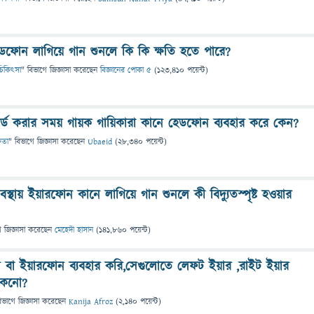
েডফোন লাগিয়ে গান শুনলে কি কি ক্ষতি হতে পারে?
ও চিকিৎসা
" বিভাগে
জিজ্ঞাসা
করেছেন
বিজ্ঞানের পোকা ৫
(
123,410
পয়েন্ট)
র্ড করার সময় গায়ক গায়িকারা কানে হেডফোন ব্যবহার করে কেন?
্ষতা
" বিভাগে
জিজ্ঞাসা
করেছেন
Ubaeid
(
28,340
পয়েন্ট)
স্থায় ইয়ারফোন কানে লাগিয়ে গান শুনলে কী বিদ্যুতস্পৃষ্ট হওয়ার
ে
জিজ্ঞাসা
করেছেন
মেহেদী হাসান
(
141,860
পয়েন্ট)
বা ইয়ারফোন ব্যবহার করি,সেগুলোতে লেফট ইয়ার ,রাইট ইয়ার
কেনো?
িভাগে
জিজ্ঞাসা
করেছেন
Kanija Afroz
(
2,140
পয়েন্ট)