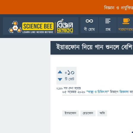
বিজ্ঞান ও প্রযুক্
বী হোম
প্রশ্ন
গরমাগরম
ইয়ারফোন দিয়ে গান শুনলে বেশি
+10
টি ভোট
2,116
বার দেখা হয়েছে
05 নভেম্বর 2020
"
স্বাস্থ্য ও চিকিৎসা
" বিভাগে
জিজ্ঞাসা
ক
ইয়ারফোন
হেডফোন
ক্ষতি