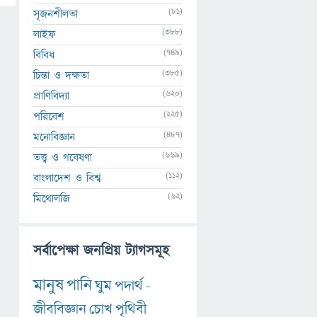
(81)
সৃজনশীলতা
(388)
লাইফ
(749)
বিবিধ
(385)
চিন্তা ও দক্ষতা
(620)
প্রাণিবিদ্যা
(225)
পরিবেশ
(487)
মনোবিজ্ঞান
(669)
তত্ত্ব ও গবেষণা
(112)
বাংলাদেশ ও বিশ্ব
(62)
মিথোলজি
সর্বাপেক্ষা জনপ্রিয় ট্যাগসমূহ
মানুষ
পানি
ঘুম
পদার্থ
-
জীববিজ্ঞান
চোখ
পৃথিবী