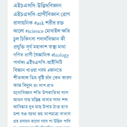
এইচএসসি-উদ্ভিদবিজ্ঞান
এইচএসসি-প্রাণীবিজ্ঞান
রোগ
রাসায়নিক
#ask
শরীর
রক্ত
আলো
#science
মোবাইল
ক্ষতি
চুল
চিকিৎসা
পদার্থবিজ্ঞান
কী
প্রযুক্তি
সূর্য
মহাকাশ
স্বাস্থ্য
মাথা
গণিত
প্রাণী
বৈজ্ঞানিক
#biology
পার্থক্য
এইচএসসি-আইসিটি
বিজ্ঞান
খাওয়া
গরম
#জানতে
শীতকাল
ডিম
বৃষ্টি
চাঁদ
কেন
কারণ
কাজ
বিদ্যুৎ
রং
সাপ
রাত
মনোবিজ্ঞান
শক্তি
উপকারিতা
লাল
আগুন
গাছ
মস্তিষ্ক
খাবার
সাদা
শব্দ
আবিষ্কার
দুধ
মাছ
উপায়
ঠাণ্ডা
হাত
মশা
স্বপ্ন
ব্যাথা
ভয়
তাপমাত্রা
বাতাস
গ্রহ
রসায়ন
কালো
গ্যাস
পা
উদ্ভিদ
পাখি