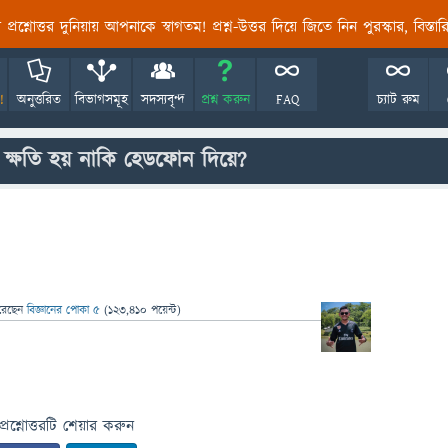
তির প্রশ্নোত্তর দুনিয়ায় আপনাকে স্বাগতম! প্রশ্ন-উত্তর দিয়ে জিতে নিন পুরস্কার, বিস্ত
!
অনুত্তরিত
বিভাগসমূহ
সদস্যবৃন্দ
প্রশ্ন করুন
FAQ
চ্যাট রুম
 ক্ষতি হয় নাকি হেডফোন দিয়ে?
রেছেন
বিজ্ঞানের পোকা ৫
(
123,410
পয়েন্ট)
প্রশ্নোত্তরটি শেয়ার করুন