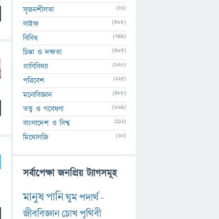
(81)
সৃজনশীলতা
(388)
লাইফ
(749)
বিবিধ
(385)
চিন্তা ও দক্ষতা
(620)
প্রাণিবিদ্যা
(225)
পরিবেশ
(488)
মনোবিজ্ঞান
(669)
তত্ত্ব ও গবেষণা
(112)
বাংলাদেশ ও বিশ্ব
(62)
মিথোলজি
সর্বাপেক্ষা জনপ্রিয় ট্যাগসমূহ
মানুষ
পানি
ঘুম
পদার্থ
-
জীববিজ্ঞান
চোখ
পৃথিবী