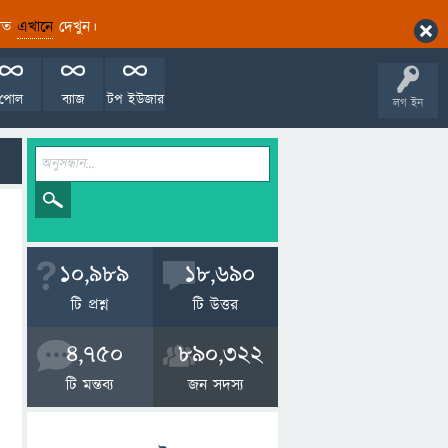
ারিত
এখানে
দেখুন।
পোল
ব্যাজ
টপ ইউজার
লগ ইন
10,989
18,690
টি প্রশ্ন
টি উত্তর
4,750
890,322
টি মন্তব্য
জন সদস্য