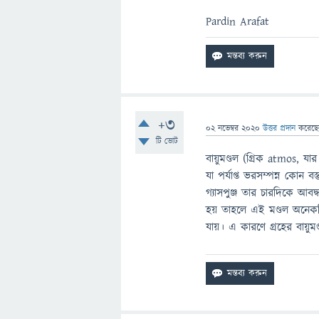
Pardin Arafat
+3
02 নভেম্বর 2020
উত্তর প্রদান
করেছ
টি ভোট
বায়ুমণ্ডল (গ্রিক atmos, য
যা পর্যাপ্ত ভরসম্পন্ন কোন 
গ্যাসপুঞ্জ তার চারদিকে আবদ্
হয় তাহলে এই মণ্ডল অনেকদি
যায়। এ কারণে গ্রহের বায়