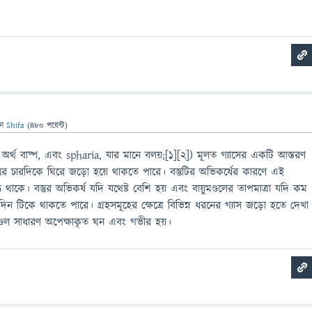
েন
Shifa
(
480
পয়েন্ট)
ার অর্থ বাষ্প, এবং spharia, যার মানে বলয়;[১][২]) মূলত গ্যাসের একটি আস্তরণ
বস্তুর চারদিকে ঘিরে জড়ো হয়ে থাকতে পারে। বস্তুটির অভিকর্ষের কারণে এই
ধ থাকে। বস্তুর অভিকর্ষ যদি যথেষ্ট বেশি হয় এবং বায়ুমণ্ডলের তাপমাত্রা যদি কম
ন টিকে থাকতে পারে। গ্রহসমূহের ক্ষেত্রে বিভিন্ন ধরনের গ্যাস জড়ো হতে দেখা
ুমণ্ডল সাধারণ অপেক্ষাকৃত ঘন এবং গভীর হয়।