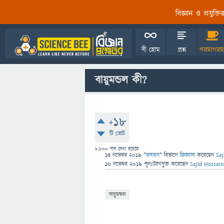
বিজ্ঞান ও প্রযুক্
বী হোম
প্রশ্ন
গরমাগরম
বায়ুমন্ডল কী?
+18
টি ভোট
8,800
বার দেখা হয়েছে
14 নভেম্বর 2019
"
রসায়ন
" বিভাগে
জিজ্ঞাসা
করেছেন
Saj
16 নভেম্বর 2019
পূনঃট্যাগযুক্ত
করেছেন
Sajid Hossain
বায়ুমন্ডল