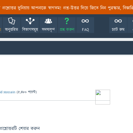
তির প্রশ্নোত্তর দুনিয়ায় আপনাকে স্বাগতম! প্রশ্ন-উত্তর দিয়ে জিতে নিন পুরস্কার, বিস্ত
!
অনুত্তরিত
বিভাগসমূহ
সদস্যবৃন্দ
প্রশ্ন করুন
FAQ
চ্যাট রুম
id Hossain
(
5,480
পয়েন্ট)
প্রশ্নোত্তরটি শেয়ার করুন