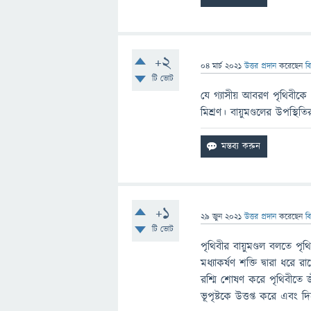
+2
04 মার্চ 2021
উত্তর প্রদান
করেছেন
ব
টি ভোট
যে গ্যাসীয় আবরণ পৃথিবীকে ব
মিশ্রণ। বায়ুমণ্ডলের উপস্থিত
+1
29 জুন 2021
উত্তর প্রদান
করেছেন
ব
টি ভোট
পৃথিবীর বায়ুমণ্ডল বলতে পৃথি
মধ্যাকর্ষণ শক্তি দ্বারা ধর
রশ্মি শোষণ করে পৃথিবীতে জীব
ভূপৃষ্টকে উত্তপ্ত করে এবং দ