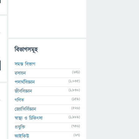
বিভাগসমূহ
সমস্ত বিভাগ
(641)
রসায়ন
(1,035)
পদার্থবিজ্ঞান
(1,830)
জীববিজ্ঞান
(159)
গণিত
(526)
জ্যোতির্বিজ্ঞান
(1,989)
স্বাস্থ্য ও চিকিৎসা
(736)
প্রযুক্তি
(67)
আইকিউ