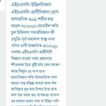
এইচএসসি-উদ্ভিদবিজ্ঞান
এইচএসসি-প্রাণীবিজ্ঞান
রোগ
রাসায়নিক
#ask
শরীর
রক্ত
আলো
#science
মোবাইল
ক্ষতি
চুল
চিকিৎসা
পদার্থবিজ্ঞান
কী
প্রযুক্তি
সূর্য
মহাকাশ
স্বাস্থ্য
মাথা
গণিত
প্রাণী
বৈজ্ঞানিক
#biology
পার্থক্য
এইচএসসি-আইসিটি
বিজ্ঞান
খাওয়া
গরম
#জানতে
শীতকাল
ডিম
বৃষ্টি
চাঁদ
কেন
কারণ
কাজ
বিদ্যুৎ
রং
সাপ
রাত
মনোবিজ্ঞান
শক্তি
উপকারিতা
লাল
আগুন
গাছ
মস্তিষ্ক
খাবার
সাদা
শব্দ
আবিষ্কার
দুধ
মাছ
উপায়
ঠাণ্ডা
হাত
মশা
স্বপ্ন
ব্যাথা
ভয়
তাপমাত্রা
বাতাস
গ্রহ
রসায়ন
কালো
গ্যাস
পা
উদ্ভিদ
পাখি