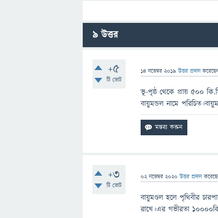
9
উত্তর
+5
14 নভেম্বর 2019
উত্তর প্রদান
করেছে
টি ভোট
ভূ-পৃষ্ঠ থেকে প্রায় ৫০০ কি.
বায়ুমন্ডল নামে পরিচিত।বায়
+3
02 নভেম্বর 2020
উত্তর প্রদান
করেছ
টি ভোট
বায়ুমণ্ডল হলে পৃথিবীর চারপা
রাখে।এর গভীরতা ১০০০০ক