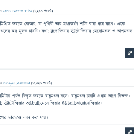
েন
Zarin Tasnim Tuba
(
1,290
পয়েন্ট)
স মিশ্রিত স্তরকে বোঝায়, যা পৃথিবী তার মধ্যাকর্ষণ শক্তি দ্বারা ধরে রাখে। একে
ডলের স্তর মূলত চারটি। যথা: ট্রপোস্ফিয়ার স্ট্রাটোস্ফিয়ার মেসোমন্ডল ও তাপমন্ডল
েন
Zubayer Mahmud
(
11,220
পয়েন্ট)
র পর্যন্ত বিস্তৃত স্তরকে বায়ুমণ্ডল বলে। বায়ুমণ্ডল চারটি প্রধান ভাগে বিভক্ত।
; স্ট্রাটোস্ফিয়ার ৩&bull;মেসোস্ফিয়ার ৪&bull;আয়োনোস্ফিয়ার।
ের তারতম্য লক্ষ্য করা যায়।