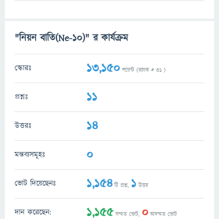
"নিয়ন বাতি(Ne-10)" র কার্যক্রম
13,150
স্কোরঃ
পয়েন্ট (র‌্যাংক #
31
)
11
প্রশ্নঃ
14
উত্তরঃ
0
মন্তব্যসমূহঃ
1,154
1
ভোট দিয়েছেনঃ
টি প্রশ্ন,
উত্তর
1,155
0
দান করেছেন:
সম্মত ভোট,
অসম্মত ভোট